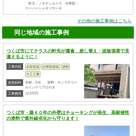
軒天：ノキテンエース 付帯部：
スーパーシャネツサーモ
その他の施工事例はこちら
同じ地域の施工事例
つくば市にてテラスの軒先が腐食…差し替え・波板張替で見
違えるように！
工事内容
木部塗装
付帯部塗装
塗料
大工工事
木材：2×6 塗料：キシラデコー
使用材料
ルインテリアひのき
12.5万円
工事費用
つくば市・築４０年の外壁はチョーキングが発生、高耐候性
の塗料で紫外線劣化から守ります！