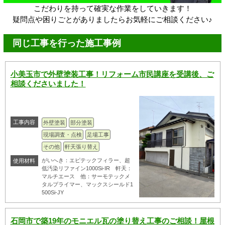
こだわりを持って確実な作業をしていきます！
疑問点や困りごとがありましたらお気軽にご相談ください♪
同じ工事を行った施工事例
小美玉市で外壁塗装工事！リフォーム市民講座を受講後、ご
相談くださいました！
工事内容
外壁塗装
部分塗装
現場調査・点検
足場工事
その他
軒天張り替え
がいへき：エピテックフィラー、超
使用材料
低汚染リファイン1000Si-IR 軒天：
マルチエース 他：サーモテックメ
タルプライマー、マックスシールド1
500Si-JY
石岡市で築19年のモニエル瓦の塗り替え工事のご相談！屋根