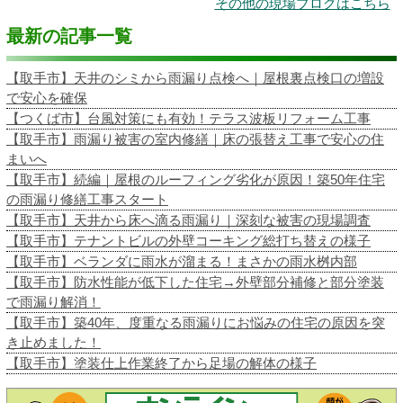
その他の現場ブログはこちら
最新の記事一覧
【取手市】天井のシミから雨漏り点検へ｜屋根裏点検口の増設
で安心を確保
【つくば市】台風対策にも有効！テラス波板リフォーム工事
【取手市】雨漏り被害の室内修繕｜床の張替え工事で安心の住
まいへ
【取手市】続編｜屋根のルーフィング劣化が原因！築50年住宅
の雨漏り修繕工事スタート
【取手市】天井から床へ滴る雨漏り｜深刻な被害の現場調査
【取手市】テナントビルの外壁コーキング総打ち替えの様子
【取手市】ベランダに雨水が溜まる！まさかの雨水桝内部
【取手市】防水性能が低下した住宅→外壁部分補修と部分塗装
で雨漏り解消！
【取手市】築40年、度重なる雨漏りにお悩みの住宅の原因を突
き止めました！
【取手市】塗装仕上作業終了から足場の解体の様子