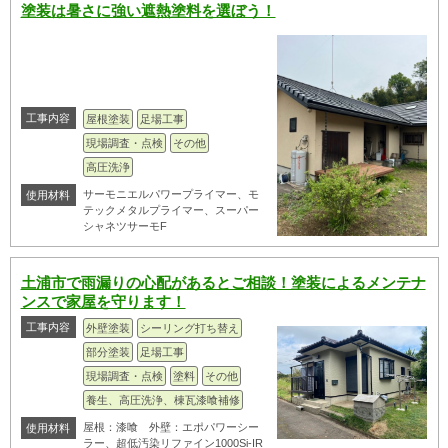
塗装は暑さに強い遮熱塗料を選ぼう！
工事内容
屋根塗装
足場工事
現場調査・点検
その他
高圧洗浄
サーモニエルパワープライマー、モ
使用材料
テックメタルプライマー、スーパー
シャネツサーモF
土浦市で雨漏りの心配があるとご相談！塗装によるメンテナ
ンスで家屋を守ります！
工事内容
外壁塗装
シーリング打ち替え
部分塗装
足場工事
現場調査・点検
塗料
その他
養生、高圧洗浄、棟瓦漆喰補修
屋根：漆喰 外壁：エポパワーシー
使用材料
ラー、超低汚染リファイン1000Si-IR