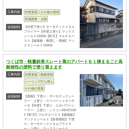
工事内容
外壁塗装
その他の塗装
現場調査・点検
【外壁下塗り】サーモテックメタル
使用材料
プライマー【外壁上塗り】マックス
シールド1500Si【軒天】マルチエー
スⅡ【破風板・鼻隠し・雨樋】マッ
クスシールド1500Si
つくば市・軽量鉄骨スレート葺のアパートを１棟まるごと高
耐候性の塗料で塗り替えます
工事内容
外壁塗装
屋根塗装
シーリング打ち替え
その他の塗装
【屋根】下塗り：サーモテックシー
使用材料
ラー・上塗り：スーパーシャネツサ
ーモ【外壁】下塗り：エポパワーシ
ーラー・上塗り：シリコンREVO100
0【軒天】マルチエースⅡ【破風板】
マックスシールド【鉄骨階段】下塗
り：サーモテックメタルプライマ
ー・上塗り：マックスシールド