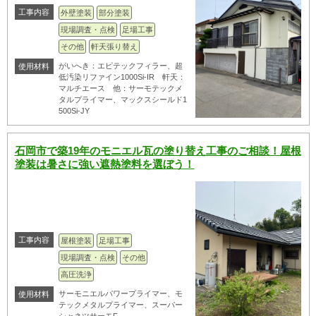
工事内容
外壁塗装
部分塗装
現場調査・点検
足場工事
その他
軒天張り替え
がいへき：エピテックフィラー、超
使用材料
低汚染リファイン1000Si-IR 軒天：
マルチエース 他：サーモテックメ
タルプライマー、マックスシールド1
500Si-JY
石岡市で築19年のモニエル瓦の塗り替え工事のご相談！屋根
塗装は暑さに強い遮熱塗料を選ぼう！
工事内容
屋根塗装
足場工事
現場調査・点検
その他
高圧洗浄
サーモニエルパワープライマー、モ
使用材料
テックメタルプライマー、スーパー