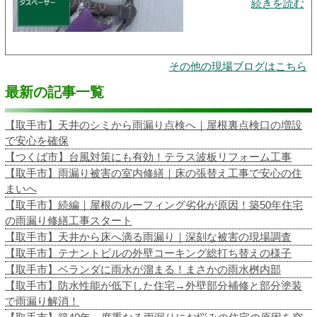
続きを読む
その他の現場ブログはこちら
最新の記事一覧
【取手市】天井のシミから雨漏り点検へ｜屋根裏点検口の増設
で安心を確保
【つくば市】台風対策にも有効！テラス波板リフォーム工事
【取手市】雨漏り被害の室内修繕｜床の張替え工事で安心の住
まいへ
【取手市】続編｜屋根のルーフィング劣化が原因！築50年住宅
の雨漏り修繕工事スタート
【取手市】天井から床へ滴る雨漏り｜深刻な被害の現場調査
【取手市】テナントビルの外壁コーキング総打ち替えの様子
【取手市】ベランダに雨水が溜まる！まさかの雨水桝内部
【取手市】防水性能が低下した住宅→外壁部分補修と部分塗装
で雨漏り解消！