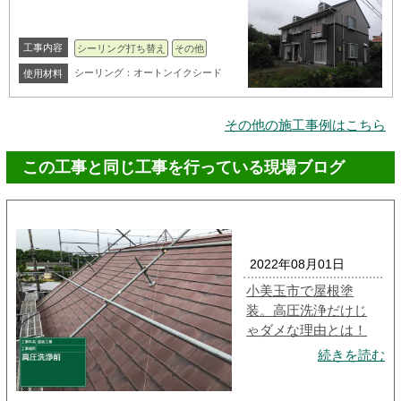
工事内容
シーリング打ち替え
その他
シーリング：オートンイクシード
使用材料
その他の施工事例はこちら
この工事と同じ工事を行っている現場ブログ
2022年08月01日
小美玉市で屋根塗
装。高圧洗浄だけじ
ゃダメな理由とは！
続きを読む