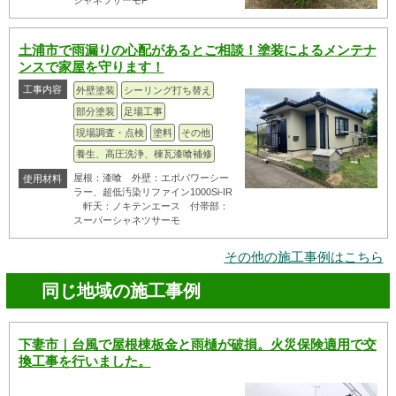
シャネツサーモF
土浦市で雨漏りの心配があるとご相談！塗装によるメンテナ
ンスで家屋を守ります！
工事内容
外壁塗装
シーリング打ち替え
部分塗装
足場工事
現場調査・点検
塗料
その他
養生、高圧洗浄、棟瓦漆喰補修
屋根：漆喰 外壁：エポパワーシー
使用材料
ラー、超低汚染リファイン1000Si-IR
軒天：ノキテンエース 付帯部：
スーパーシャネツサーモ
その他の施工事例はこちら
同じ地域の施工事例
下妻市｜台風で屋根棟板金と雨樋が破損。火災保険適用で交
換工事を行いました。