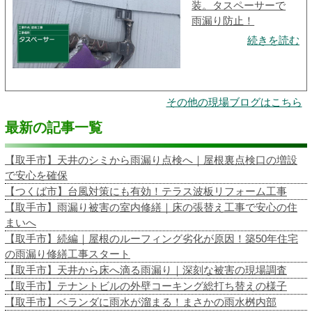
装。タスペーサーで
雨漏り防止！
続きを読む
その他の現場ブログはこちら
最新の記事一覧
【取手市】天井のシミから雨漏り点検へ｜屋根裏点検口の増設
で安心を確保
【つくば市】台風対策にも有効！テラス波板リフォーム工事
【取手市】雨漏り被害の室内修繕｜床の張替え工事で安心の住
まいへ
【取手市】続編｜屋根のルーフィング劣化が原因！築50年住宅
の雨漏り修繕工事スタート
【取手市】天井から床へ滴る雨漏り｜深刻な被害の現場調査
【取手市】テナントビルの外壁コーキング総打ち替えの様子
【取手市】ベランダに雨水が溜まる！まさかの雨水桝内部