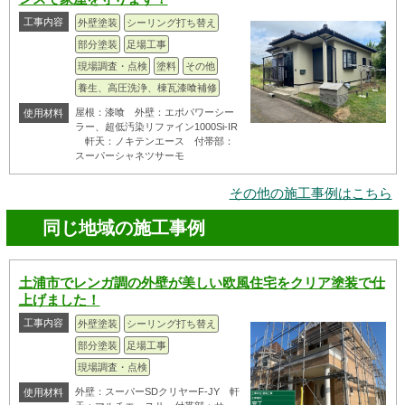
工事内容
外壁塗装
シーリング打ち替え
部分塗装
足場工事
現場調査・点検
塗料
その他
養生、高圧洗浄、棟瓦漆喰補修
屋根：漆喰 外壁：エポパワーシー
使用材料
ラー、超低汚染リファイン1000Si-IR
軒天：ノキテンエース 付帯部：
スーパーシャネツサーモ
その他の施工事例はこちら
同じ地域の施工事例
土浦市でレンガ調の外壁が美しい欧風住宅をクリア塗装で仕
上げました！
工事内容
外壁塗装
シーリング打ち替え
部分塗装
足場工事
現場調査・点検
外壁：スーパーSDクリヤーF-JY 軒
使用材料