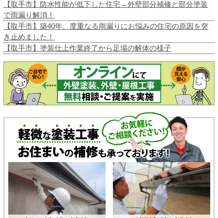
【取手市】防水性能が低下した住宅→外壁部分補修と部分塗装
で雨漏り解消！
【取手市】築40年、度重なる雨漏りにお悩みの住宅の原因を突
き止めました！
【取手市】塗装仕上作業終了から足場の解体の様子