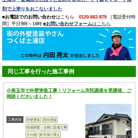
剤で上塗りをおこないました
■お電話でのお問い合わせ
はこちら
0120-862-879
［電話受付時
間］平日9時～18時
■お問い合わせフォーム
はこちら
同じ工事を行った施工事例
小美玉市で外壁塗装工事！リフォーム市民講座を受講後、ご
相談くださいました！
工事内容
外壁塗装
部分塗装
現場調査・点検
足場工事
その他
軒天張り替え