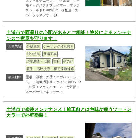
天：マルチエースⅡ 付帯部：サー
モテックメタルプライマー、マック
スシールド1500Si-JY 棟板金：スー
パーシャネツサーモF
土浦市で雨漏りの心配があるとご相談！塗装によるメンテナ
ンスで家屋を守ります！
工事内容
外壁塗装
シーリング打ち替え
部分塗装
足場工事
現場調査・点検
塗料
その他
養生、高圧洗浄、棟瓦漆喰補修
屋根：漆喰 外壁：エポパワーシー
使用材料
ラー、超低汚染リファイン1000Si-IR
軒天：ノキテンエース 付帯部：
スーパーシャネツサーモ
土浦市で塗装メンテナンス！施工前とは色味が違うツートン
カラーで外壁塗装！