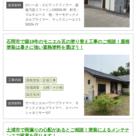
がいへき：エピテックフィラー、超
使用材料
低汚染リファイン1000Si-IR 軒天：
マルチエース 他：サーモテックメ
タルプライマー、マックスシールド1
500Si-JY
石岡市で築19年のモニエル瓦の塗り替え工事のご相談！屋根
塗装は暑さに強い遮熱塗料を選ぼう！
工事内容
屋根塗装
足場工事
現場調査・点検
その他
高圧洗浄
サーモニエルパワープライマー、モ
使用材料
テックメタルプライマー、スーパー
シャネツサーモF
土浦市で雨漏りの心配があるとご相談！塗装によるメンテナ
ンスで家屋を守ります！