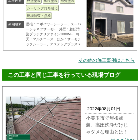
工事内容
外壁塗装
屋根塗装
部分塗装
シーリング打ち替え
現場調査・点検
屋根：エポパワーシーラー、スーパ
使用材料
ーシャネツサーモF 外壁：超低汚
染プラチナリファイン2000MF 軒
天：マルチエース ほか：サーモテ
ックシーラー、アステックプラスS
その他の施工事例はこちら
この工事と同じ工事を行っている現場ブログ
2022年08月01日
小美玉市で屋根塗
装。高圧洗浄だけじ
ゃダメな理由とは！