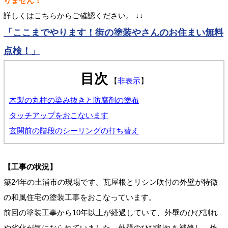
りません！
詳しくはこちらからご確認ください。 ↓↓
「ここまでやります！街の塗装やさんのお住まい無料
点検！」
目次
【
非表示
】
木製の丸柱の染み抜きと防腐剤の塗布
タッチアップをおこないます
玄関前の階段のシーリングの打ち替え
【工事の状況】
築24年の土浦市の現場です。瓦屋根とリシン吹付の外壁が特徴
の和風住宅の塗装工事をおこなっています。
前回の塗装工事から10年以上が経過していて、外壁のひび割れ
や劣化が気になられていました。外壁のひび割れを補修し、外