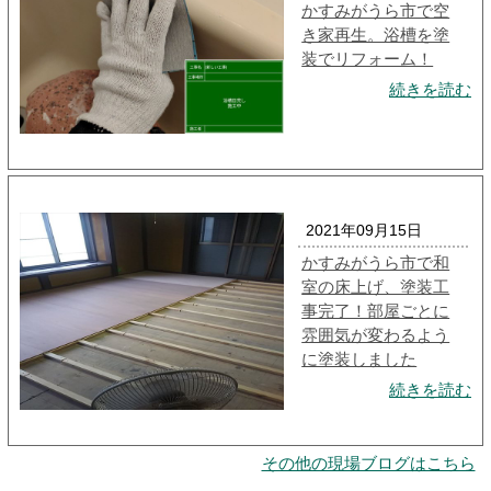
かすみがうら市で空
き家再生。浴槽を塗
装でリフォーム！
続きを読む
2021年09月15日
かすみがうら市で和
室の床上げ、塗装工
事完了！部屋ごとに
雰囲気が変わるよう
に塗装しました
続きを読む
その他の現場ブログはこちら