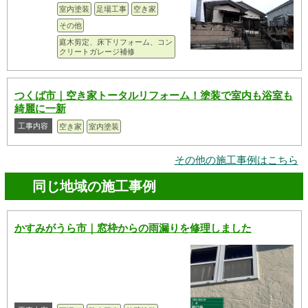
室内塗装
足場工事
空き家
その他
庭木剪定、床下リフォーム、コン
クリートガレージ補修
つくば市｜空き家トータルリフォーム！塗装で室内も浴室も
綺麗に一新
工事内容
空き家
室内塗装
その他の施工事例はこちら
同じ地域の施工事例
かすみがうら市｜窓枠からの雨漏りを修理しました