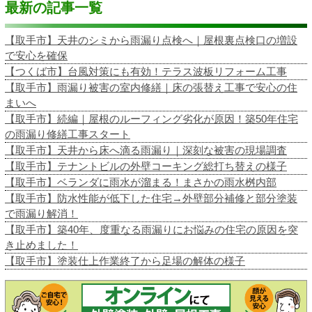
最新の記事一覧
【取手市】天井のシミから雨漏り点検へ｜屋根裏点検口の増設
で安心を確保
【つくば市】台風対策にも有効！テラス波板リフォーム工事
【取手市】雨漏り被害の室内修繕｜床の張替え工事で安心の住
まいへ
【取手市】続編｜屋根のルーフィング劣化が原因！築50年住宅
の雨漏り修繕工事スタート
【取手市】天井から床へ滴る雨漏り｜深刻な被害の現場調査
【取手市】テナントビルの外壁コーキング総打ち替えの様子
【取手市】ベランダに雨水が溜まる！まさかの雨水桝内部
【取手市】防水性能が低下した住宅→外壁部分補修と部分塗装
で雨漏り解消！
【取手市】築40年、度重なる雨漏りにお悩みの住宅の原因を突
き止めました！
【取手市】塗装仕上作業終了から足場の解体の様子