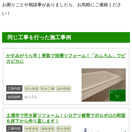
お困りごとや相談事がありましたら、お気軽にご連絡くださ
い！
同じ工事を行った施工事例
かすみがうら市｜塗装で浴槽リフォーム！「おふろん」でピ
カピカに
工事内容
部分塗装
防水工事
室内塗装
おふろん
使用材料
土浦市で空き家リフォーム！シロアリ被害でボロボロの和室
を床下から作り直します！
工事内容
外壁塗装
屋根塗装
部分塗装