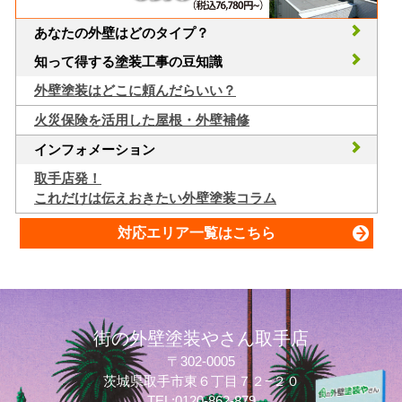
あなたの外壁はどのタイプ？
知って得する塗装工事の豆知識
外壁塗装はどこに頼んだらいい？
火災保険を活用した屋根・外壁補修
インフォメーション
取手店発！
これだけは伝えおきたい外壁塗装コラム
対応エリア一覧はこちら
街の外壁塗装やさん取手店
〒302-0005
茨城県取手市東６丁目７２−２０
TEL:0120-862-879