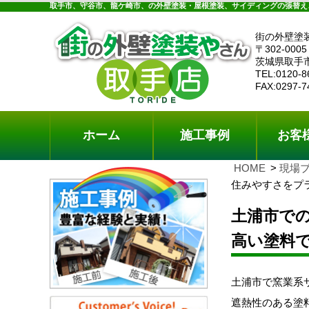
ホーム
施工事例
お客様の声
工事メニ
取手市、守谷市、龍ケ崎市、の外壁塗装・屋根塗装、サイディングの張替え
街の外壁塗
〒302-0005
茨城県取手
TEL:0120-8
FAX:0297-7
ホーム
施工事例
お客
HOME
現場
住みやすさをプ
土浦市で
高い塗料
土浦市で窯業系
遮熱性のある塗