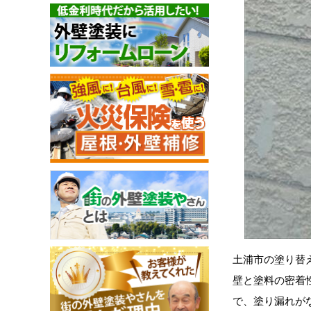
土浦市の塗り替
壁と塗料の密着
で、塗り漏れが