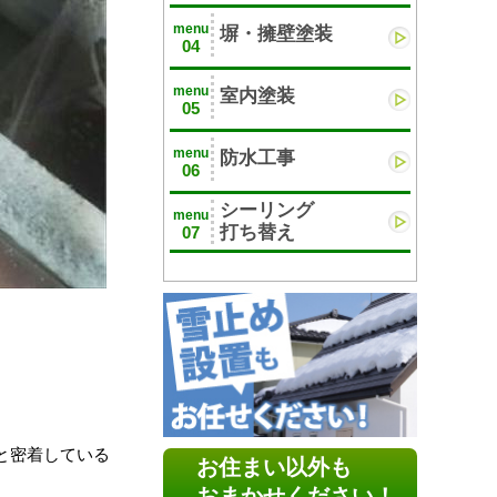
menu
塀・擁壁塗装
04
menu
室内塗装
05
menu
防水工事
06
シーリング
menu
打ち替え
07
と密着している
お住まい以外も
おまかせください！