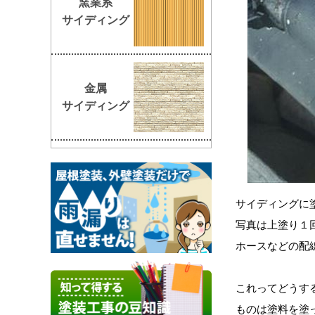
窯業系
サイディング
金属
サイディング
サイディングに
写真は上塗り１
ホースなどの配
これってどうす
ものは塗料を塗