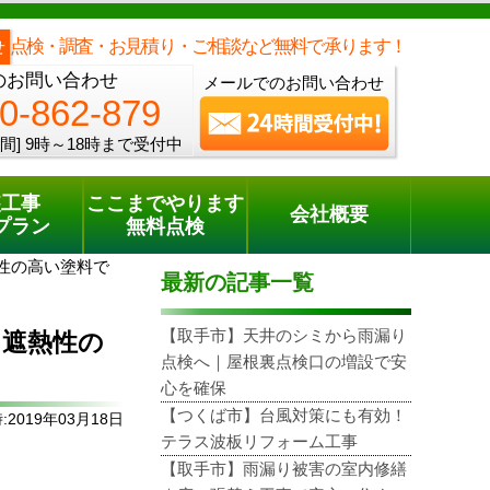
メールでのご相談
電話でのご相談
[9時～18時まで受付中]
0120-862-879
phone
点検・調査・お見積り・ご相談など無料で承ります！
せ
のお問い合わせ
メールでのお問い合わせ
0-862-879
間]
9時～18時まで受付中
装工事
ここまでやります
会社概要
プラン
無料点検
性の高い塗料で
最新の記事一覧
【取手市】天井のシミから雨漏り
に遮熱性の
点検へ｜屋根裏点検口の増設で安
心を確保
【つくば市】台風対策にも有効！
2019年03月18日
テラス波板リフォーム工事
【取手市】雨漏り被害の室内修繕