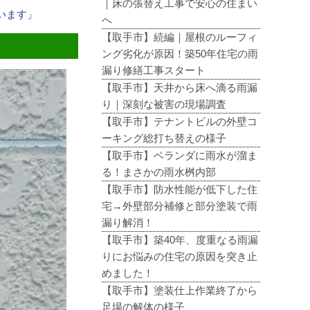
｜床の張替え工事で安心の住まい
います」
へ
【取手市】続編｜屋根のルーフィ
ング劣化が原因！築50年住宅の雨
漏り修繕工事スタート
【取手市】天井から床へ滴る雨漏
り｜深刻な被害の現場調査
【取手市】テナントビルの外壁コ
ーキング総打ち替えの様子
【取手市】ベランダに雨水が溜ま
る！まさかの雨水桝内部
【取手市】防水性能が低下した住
宅→外壁部分補修と部分塗装で雨
漏り解消！
【取手市】築40年、度重なる雨漏
りにお悩みの住宅の原因を突き止
めました！
【取手市】塗装仕上作業終了から
足場の解体の様子