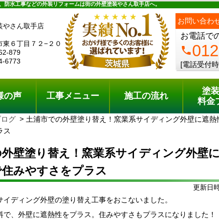
ュー
施工の流れ
会社概要
料金プラン
無料点検
、防水工事などの外装リフォームは街の外壁塗装やさん取手店へ。
お問い合わ
装やさん取手店
お電話で
市東６丁目７２−２０
012
phone
62-879
4-6773
[電話受付時
塗
様の声
工事メニュー
施工の流れ
料金
ブログ
土浦市での外壁塗り替え！窯業系サイディング外壁に遮熱
ラス
の外壁塗り替え！窯業系サイディング外壁
で住みやすさをプラス
更新日時:
サイディング外壁の塗り替え工事をおこないました。
料で、外壁に遮熱性をプラス。住みやすさもプラスになりました！