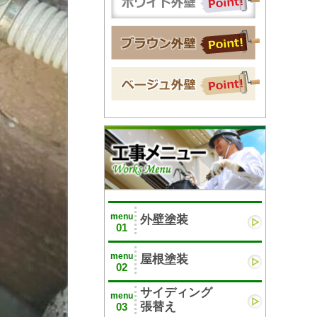
menu
外壁塗装
01
menu
屋根塗装
02
サイディング
menu
張替え
03