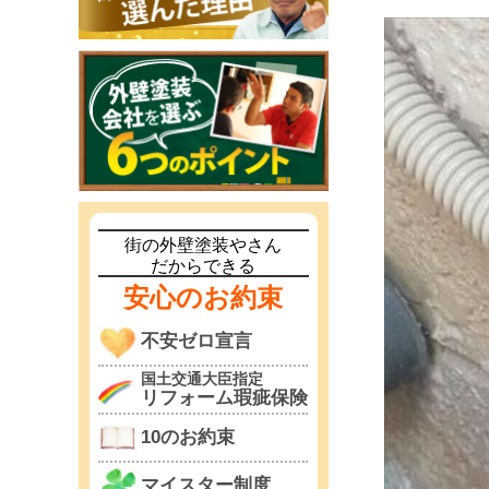
街の外壁塗装やさん
だからできる
安心のお約束
不安ゼロ宣言
国土交通大臣指定
リフォーム瑕疵保険
10のお約束
マイスター制度