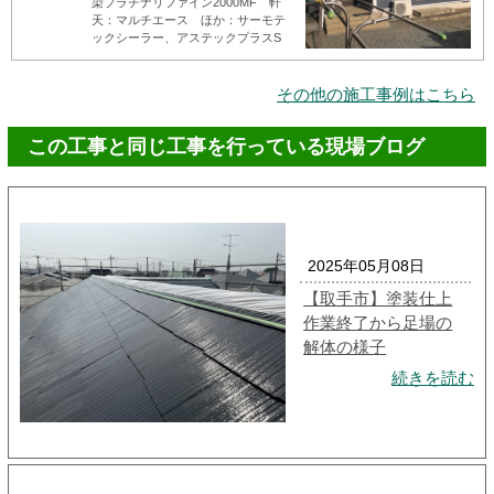
染プラチナリファイン2000MF 軒
天：マルチエース ほか：サーモテ
ックシーラー、アステックプラスS
その他の施工事例はこちら
この工事と同じ工事を行っている現場ブログ
2025年05月08日
【取手市】塗装仕上
作業終了から足場の
解体の様子
続きを読む