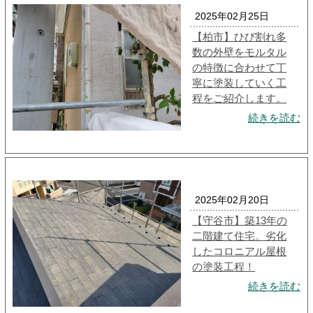
2025年02月25日
【柏市】ひび割れ多
数の外壁をモルタル
の特徴に合わせて丁
寧に塗装していく工
程をご紹介します。
続きを読む
2025年02月20日
【守谷市】築13年の
二階建て住宅。劣化
したコロニアル屋根
の塗装工程！
続きを読む