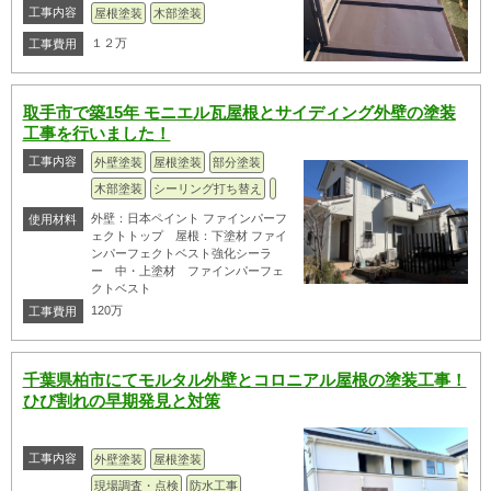
工事内容
屋根塗装
木部塗装
１２万
工事費用
取手市で築15年 モニエル瓦屋根とサイディング外壁の塗装
工事を行いました！
工事内容
外壁塗装
屋根塗装
部分塗装
木部塗装
シーリング打ち替え
外壁：日本ペイント ファインパーフ
使用材料
ェクトトップ 屋根：下塗材 ファイ
ンパーフェクトベスト強化シーラ
ー 中・上塗材 ファインパーフェ
クトベスト
120万
工事費用
千葉県柏市にてモルタル外壁とコロニアル屋根の塗装工事！
ひび割れの早期発見と対策
工事内容
外壁塗装
屋根塗装
現場調査・点検
防水工事