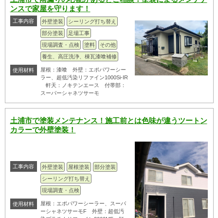
ンスで家屋を守ります！
工事内容
外壁塗装
シーリング打ち替え
部分塗装
足場工事
現場調査・点検
塗料
その他
養生、高圧洗浄、棟瓦漆喰補修
屋根：漆喰 外壁：エポパワーシー
使用材料
ラー、超低汚染リファイン1000Si-IR
軒天：ノキテンエース 付帯部：
スーパーシャネツサーモ
土浦市で塗装メンテナンス！施工前とは色味が違うツートン
カラーで外壁塗装！
工事内容
外壁塗装
屋根塗装
部分塗装
シーリング打ち替え
現場調査・点検
屋根：エポパワーシーラー、スーパ
使用材料
ーシャネツサーモF 外壁：超低汚