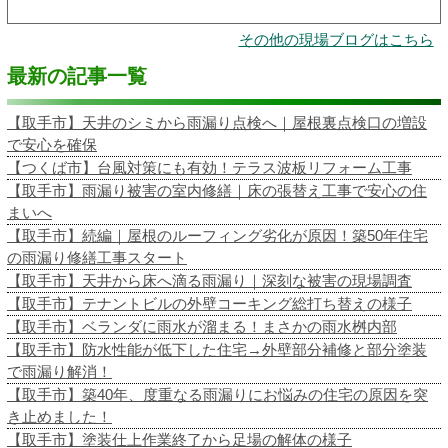
その他の現場ブログはこちら
最新の記事一覧
【取手市】天井のシミから雨漏り点検へ｜屋根裏点検口の増設
で安心を確保
【つくば市】台風対策にも有効！テラス波板リフォーム工事
【取手市】雨漏り被害の室内修繕｜床の張替え工事で安心の住
まいへ
【取手市】続編｜屋根のルーフィング劣化が原因！築50年住宅
の雨漏り修繕工事スタート
【取手市】天井から床へ滴る雨漏り｜深刻な被害の現場調査
【取手市】テナントビルの外壁コーキング総打ち替えの様子
【取手市】ベランダに雨水が溜まる！まさかの雨水桝内部
【取手市】防水性能が低下した住宅→外壁部分補修と部分塗装
で雨漏り解消！
【取手市】築40年、度重なる雨漏りにお悩みの住宅の原因を突
き止めました！
【取手市】塗装仕上作業終了から足場の解体の様子