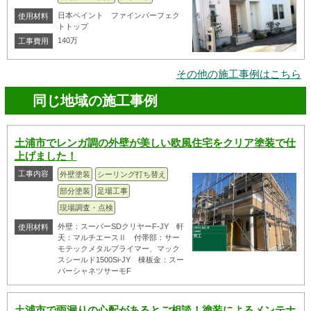
日本ペイント ファインパーフェク
使用材料
トトップ
140万
工事費用
その他の施工事例はこちら
同じ地域の施工事例
土浦市でレンガ調の外壁が美しい欧風住宅をクリア塗装で仕
上げました！
工事内容
外壁塗装
シーリング打ち替え
部分塗装
足場工事
現場調査・点検
外壁：スーパーSDクリヤーF-JY 軒
使用材料
天：マルチエースⅡ 付帯部：サー
モテックメタルプライマー、マック
スシールド1500Si-JY 棟板金：スー
パーシャネツサーモF
土浦市で雨漏りの心配があるとご相談！塗装によるメンテナ