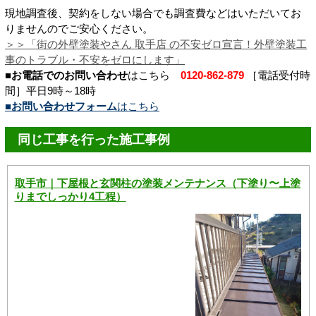
現地調査後、契約をしない場合でも調査費などはいただいてお
りませんのでご安心ください。
＞＞「街の外壁塗装やさん 取手店 の不安ゼロ宣言！
外壁塗装工
事のトラブル・不安をゼロにします
」
■お電話でのお問い合わせ
はこちら
0120-862-879
［電話受付時
間］平日9時～18時
■お問い合わせフォーム
はこちら
同じ工事を行った施工事例
取手市｜下屋根と玄関柱の塗装メンテナンス（下塗り〜上塗
りまでしっかり4工程）