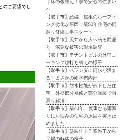
｜床の張替え工事で安心の住まい
とのご要望でし
へ
【取手市】続編｜屋根のルーフィ
ング劣化が原因！築50年住宅の雨
漏り修繕工事スタート
【取手市】天井から床へ滴る雨漏
り｜深刻な被害の現場調査
【取手市】テナントビルの外壁コ
ーキング総打ち替えの様子
【取手市】ベランダに雨水が溜ま
る！まさかの雨水桝内部
【取手市】防水性能が低下した住
宅→外壁部分補修と部分塗装で雨
漏り解消！
【取手市】築40年、度重なる雨漏
りにお悩みの住宅の原因を突き止
めました！
【取手市】塗装仕上作業終了から
足場の解体の様子