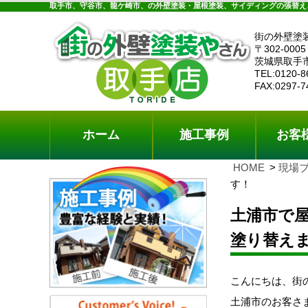
ホーム
施工事例
お客様の声
工事メニ
取手市、守谷市、龍ケ崎市、の外壁塗装・屋根塗装、サイディングの張替え
街の外壁塗
〒302-0005
茨城県取手
TEL:0120-8
FAX:0297-7
ホーム
施工事例
お客
HOME
現場
す！
土浦市で
塗り替え
こんにちは、街
土浦市のお客さ