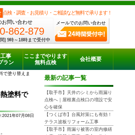
メールでのご相談
電話でのご相談
[9時～18時まで受付中]
0120-862-879
phone
点検・調査・お見積り・ご相談など無料で承ります！
せ
のお問い合わせ
メールでのお問い合わせ
0-862-879
間]
9時～18時まで受付中
装工事
ここまでやります
会社概要
プラン
無料点検
料で塗り替えま
最新の記事一覧
【取手市】天井のシミから雨漏り
遮熱塗料で
点検へ｜屋根裏点検口の増設で安
心を確保
【つくば市】台風対策にも有効！
2021年07月08日
テラス波板リフォーム工事
【取手市】雨漏り被害の室内修繕
た。