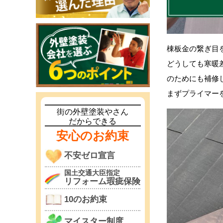
棟板金の繋ぎ目
どうしても寒暖
のためにも補修
まずプライマー
街の外壁塗装やさん
だからできる
安心のお約束
不安ゼロ宣言
国土交通大臣指定
リフォーム瑕疵保険
10のお約束
マイスター制度