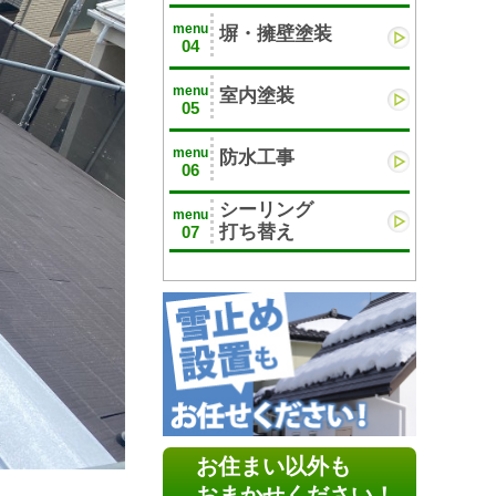
menu
塀・擁壁塗装
04
menu
室内塗装
05
menu
防水工事
06
シーリング
menu
打ち替え
07
お住まい以外も
おまかせください！