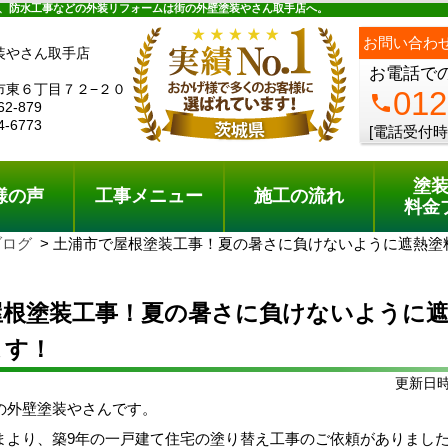
ュー
施工の流れ
会社概要
料金プラン
無料点検
、防水工事などの外装リフォームは街の外壁塗装やさん取手店へ。
お問い合わ
装やさん取手店
お電話で
市東６丁目７２−２０
012
phone
62-879
4-6773
[電話受付時
塗
様の声
工事メニュー
施工の流れ
料金
ブログ
土浦市で屋根塗装工事！夏の暑さに負けないように遮熱塗
屋根塗装工事！夏の暑さに負けないように
ます！
更新日時:
の外壁塗装やさんです。
まより、築9年の一戸建て住宅の塗り替え工事のご依頼がありまし