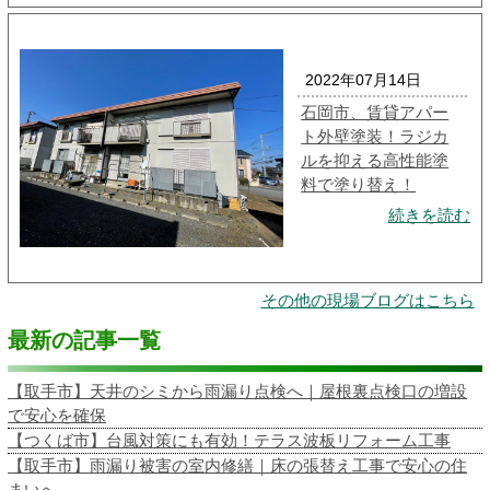
2022年07月14日
石岡市、賃貸アパー
ト外壁塗装！ラジカ
ルを抑える高性能塗
料で塗り替え！
続きを読む
その他の現場ブログはこちら
最新の記事一覧
【取手市】天井のシミから雨漏り点検へ｜屋根裏点検口の増設
で安心を確保
【つくば市】台風対策にも有効！テラス波板リフォーム工事
【取手市】雨漏り被害の室内修繕｜床の張替え工事で安心の住
まいへ