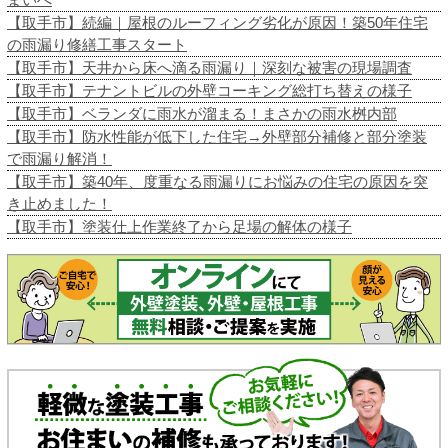
【取手市】続編｜屋根のルーフィング劣化が原因！築50年住宅
の雨漏り修繕工事スタート
【取手市】天井から床へ滴る雨漏り｜深刻な被害の現場調査
【取手市】テナントビルの外壁コーキング総打ち替えの様子
【取手市】ベランダに雨水が溜まる！まさかの雨水桝内部
【取手市】防水性能が低下した住宅→外壁部分補修と部分塗装
で雨漏り解消！
【取手市】築40年、度重なる雨漏りにお悩みの住宅の原因を突
き止めました！
【取手市】塗装仕上作業終了から足場の解体の様子