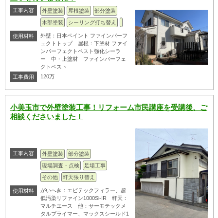
工事内容
外壁塗装
屋根塗装
部分塗装
木部塗装
シーリング打ち替え
外壁：日本ペイント ファインパーフ
使用材料
ェクトトップ 屋根：下塗材 ファイ
ンパーフェクトベスト強化シーラ
ー 中・上塗材 ファインパーフェ
クトベスト
120万
工事費用
小美玉市で外壁塗装工事！リフォーム市民講座を受講後、ご
相談くださいました！
工事内容
外壁塗装
部分塗装
現場調査・点検
足場工事
その他
軒天張り替え
がいへき：エピテックフィラー、超
使用材料
低汚染リファイン1000Si-IR 軒天：
マルチエース 他：サーモテックメ
タルプライマー、マックスシールド1