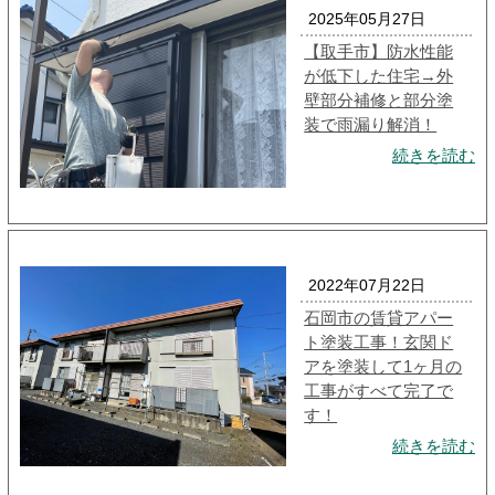
2025年05月27日
【取手市】防水性能
が低下した住宅→外
壁部分補修と部分塗
装で雨漏り解消！
続きを読む
2022年07月22日
石岡市の賃貸アパー
ト塗装工事！玄関ド
アを塗装して1ヶ月の
工事がすべて完了で
す！
続きを読む