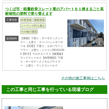
つくば市・軽量鉄骨スレート葺のアパートを１棟まるごと高
耐候性の塗料で塗り替えます
工事内容
外壁塗装
屋根塗装
シーリング打ち替え
その他の塗装
【屋根】下塗り：サーモテックシー
使用材料
ラー・上塗り：スーパーシャネツサ
ーモ【外壁】下塗り：エポパワーシ
ーラー・上塗り：シリコンREVO100
0【軒天】マルチエースⅡ【破風板】
マックスシールド【鉄骨階段】下塗
り：サーモテックメタルプライマ
ー・上塗り：マックスシールド
その他の施工事例はこちら
この工事と同じ工事を行っている現場ブログ