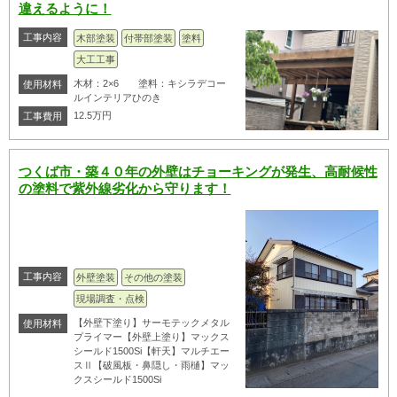
違えるように！
工事内容
木部塗装
付帯部塗装
塗料
大工工事
木材：2×6 塗料：キシラデコー
使用材料
ルインテリアひのき
12.5万円
工事費用
つくば市・築４０年の外壁はチョーキングが発生、高耐候性
の塗料で紫外線劣化から守ります！
工事内容
外壁塗装
その他の塗装
現場調査・点検
【外壁下塗り】サーモテックメタル
使用材料
プライマー【外壁上塗り】マックス
シールド1500Si【軒天】マルチエー
スⅡ【破風板・鼻隠し・雨樋】マッ
クスシールド1500Si