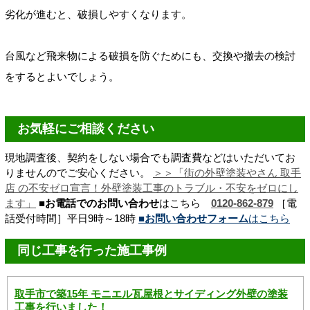
劣化が進むと、破損しやすくなります。
台風など飛来物による破損を防ぐためにも、交換や撤去の検討
をするとよいでしょう。
お気軽にご相談ください
現地調査後、契約をしない場合でも調査費などはいただいてお
りませんのでご安心ください。
＞＞「街の外壁塗装やさん 取手
店 の不安ゼロ宣言！
外壁塗装工事のトラブル・不安をゼロにし
ます
」
■お電話でのお問い合わせ
はこちら
0120-862-879
［電
話受付時間］平日9時～18時
■お問い合わせフォーム
はこちら
同じ工事を行った施工事例
取手市で築15年 モニエル瓦屋根とサイディング外壁の塗装
工事を行いました！