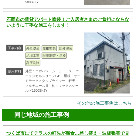
500Si-JY
石岡市の賃貸アパート塗装！ご入居者さまのご負担にならな
いように丁寧な施工をします！
工事内容
外壁塗装
屋根塗装
部分塗装
足場工事
現場調査・点検
高圧洗浄
外壁：エポパワーシーラー、スーパ
使用材料
ーラジカルシリコンGH 屋根：サー
モテックメタルプライマー 軒天：
マルチエースⅡ 他：マックスシー
ルド1500SI-JY
その他の施工事例はこちら
同じ地域の施工事例
つくば市にてテラスの軒先が腐食…差し替え・波板張替で見