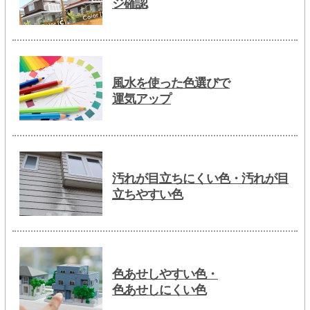
ジ確認
風水を使った色選びで
運気アップ
汚れが目立ちにくい色・汚れが目
立ちやすい色
色あせしやすい色・
色あせしにくい色