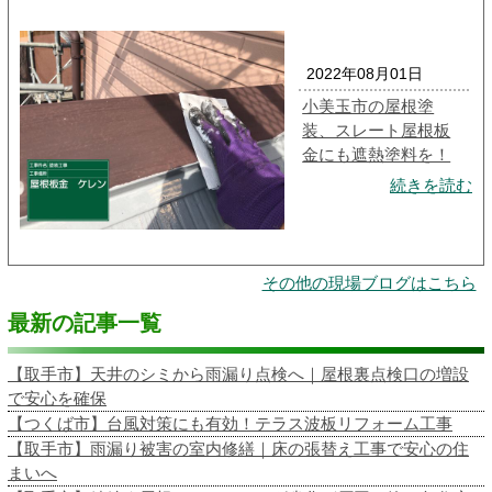
2022年08月01日
小美玉市の屋根塗
装、スレート屋根板
金にも遮熱塗料を！
続きを読む
その他の現場ブログはこちら
最新の記事一覧
【取手市】天井のシミから雨漏り点検へ｜屋根裏点検口の増設
で安心を確保
【つくば市】台風対策にも有効！テラス波板リフォーム工事
【取手市】雨漏り被害の室内修繕｜床の張替え工事で安心の住
まいへ