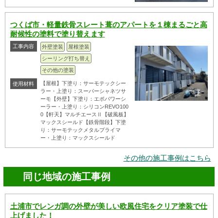
つくば市・軽量鉄骨スレート葺のアパートを１棟まるごと高
耐候性の塗料で塗り替えます
工事内容
外壁塗装
屋根塗装
シーリング打ち替え
その他の塗装
【屋根】下塗り：サーモテックシー
使用材料
ラー・上塗り：スーパーシャネツサ
ーモ【外壁】下塗り：エポパワーシ
ーラー・上塗り：シリコンREVO100
0【軒天】マルチエースⅡ【破風板】
マックスシールド【鉄骨階段】下塗
り：サーモテックメタルプライマ
ー・上塗り：マックスシールド
その他の施工事例はこちら
同じ地域の施工事例
土浦市でレンガ調の外壁が美しい欧風住宅をクリア塗装で仕
上げました！