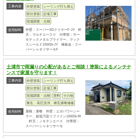
工事内容
外壁塗装
シーリング打ち替え
部分塗装
足場工事
現場調査・点検
外壁：スーパーSDクリヤーF-JY 軒
使用材料
天：マルチエースⅡ 付帯部：サー
モテックメタルプライマー、マック
スシールド1500Si-JY 棟板金：スー
パーシャネツサーモF
土浦市で雨漏りの心配があるとご相談！塗装によるメンテナ
ンスで家屋を守ります！
工事内容
外壁塗装
シーリング打ち替え
部分塗装
足場工事
現場調査・点検
塗料
その他
養生、高圧洗浄、棟瓦漆喰補修
屋根：漆喰 外壁：エポパワーシー
使用材料
ラー、超低汚染リファイン1000Si-IR
軒天：ノキテンエース 付帯部：
スーパーシャネツサーモ