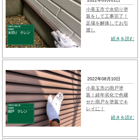
小美玉市で水切り塗
装をして工事完了！
足場を解体してお引
渡し
続きを読む
2022年08月10日
小美玉市の雨戸塗
装！経年劣化で色褪
せた雨戸を塗装でキ
レイに！
続きを読む