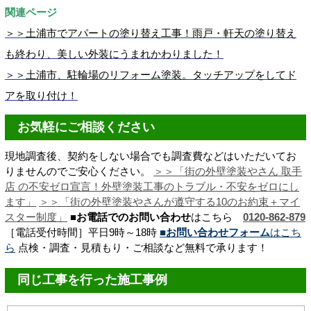
関連ページ
＞＞土浦市でアパートの塗り替え工事！雨戸・軒天の塗り替え
も終わり、美しい外装にうまれかわりました！
＞＞土浦市、駐輪場のリフォーム塗装。タッチアップをしてド
アを取り付け！
お気軽にご相談ください
現地調査後、契約をしない場合でも調査費などはいただいてお
りませんのでご安心ください。
＞＞「街の外壁塗装やさん 取手
店 の不安ゼロ宣言！
外壁塗装工事のトラブル・不安をゼロにし
ます
」
＞＞「街の外壁塗装やさんが遵守する10のお約束＋マイ
スター制度」
■お電話でのお問い合わせ
はこちら
0120-862-879
［電話受付時間］平日9時～18時
■お問い合わせフォーム
はこち
ら
点検・調査・見積もり・ご相談など無料で承ります！
同じ工事を行った施工事例