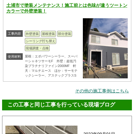
土浦市で塗装メンテナンス！施工前とは色味が違うツートン
カラーで外壁塗装！
工事内容
外壁塗装
屋根塗装
部分塗装
シーリング打ち替え
現場調査・点検
屋根：エポパワーシーラー、スーパ
使用材料
ーシャネツサーモF 外壁：超低汚
染プラチナリファイン2000MF 軒
天：マルチエース ほか：サーモテ
ックシーラー、アステックプラスS
その他の施工事例はこちら
この工事と同じ工事を行っている現場ブログ
2022年09月01日