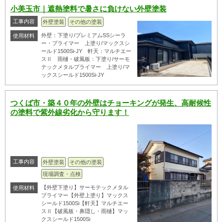
小美玉市｜遮熱塗料で暑さに負けない外壁塗装
工事内容
外壁塗装
その他の塗装
外壁：下塗り/プレミアムSSシーラ
使用材料
ー・プライマー 上塗り/マックスシ
ールド1500Si-JY 軒天：マルチエー
スⅡ 雨樋・破風板：下塗り/サーモ
テックメタルプライマー 上塗り/マ
ックスシールド1500Si-JY
つくば市・築４０年の外壁はチョーキングが発生、高耐候性
の塗料で紫外線劣化から守ります！
工事内容
外壁塗装
その他の塗装
現場調査・点検
【外壁下塗り】サーモテックメタル
使用材料
プライマー【外壁上塗り】マックス
シールド1500Si【軒天】マルチエー
スⅡ【破風板・鼻隠し・雨樋】マッ
クスシールド1500Si