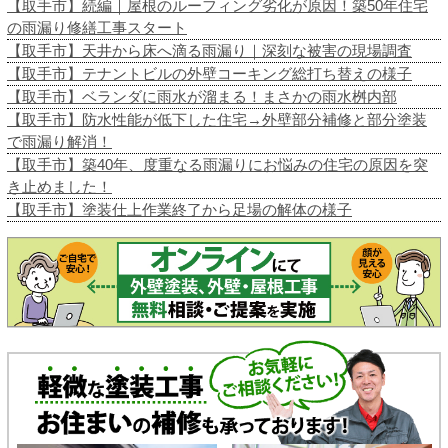
【取手市】続編｜屋根のルーフィング劣化が原因！築50年住宅
の雨漏り修繕工事スタート
【取手市】天井から床へ滴る雨漏り｜深刻な被害の現場調査
【取手市】テナントビルの外壁コーキング総打ち替えの様子
【取手市】ベランダに雨水が溜まる！まさかの雨水桝内部
【取手市】防水性能が低下した住宅→外壁部分補修と部分塗装
で雨漏り解消！
【取手市】築40年、度重なる雨漏りにお悩みの住宅の原因を突
き止めました！
【取手市】塗装仕上作業終了から足場の解体の様子