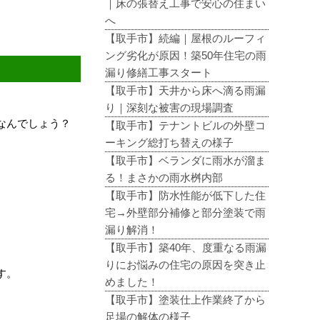
｜床の張替え工事で安心の住まい
へ
【取手市】続編｜屋根のルーフィ
ング劣化が原因！築50年住宅の雨
漏り修繕工事スタート
【取手市】天井から床へ滴る雨漏
り｜深刻な被害の現場調査
なんでしょう？
【取手市】テナントビルの外壁コ
ーキング総打ち替えの様子
【取手市】ベランダに雨水が溜ま
る！まさかの雨水桝内部
【取手市】防水性能が低下した住
。
宅→外壁部分補修と部分塗装で雨
漏り解消！
【取手市】築40年、度重なる雨漏
りにお悩みの住宅の原因を突き止
す。
めました！
【取手市】塗装仕上作業終了から
足場の解体の様子