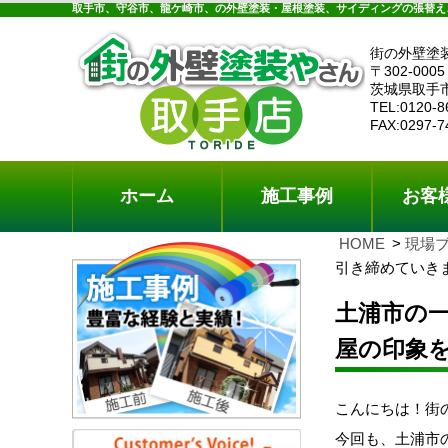
ホーム
施工事例
お客様の声
工事メニ
取手市、守谷市、龍ケ崎市、の外壁塗装・屋根塗装、サイディングの張替え
街の外壁塗
〒302-0005
茨城県取手
TEL:0120-8
FAX:0297-7
ホーム
施工事例
お客
HOME
現場
引き締めていき
土浦市の
屋の印象
こんにちは！街
今回も、土浦市