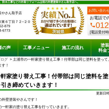
ュー
施工の流れ
会社概要
料金プラン
無料点検
、防水工事などの外装リフォームは街の外壁塗装やさん取手店へ。
お問い合わ
装やさん取手店
お電話で
市東６丁目７２−２０
012
phone
62-879
4-6773
[電話受付時
塗
様の声
工事メニュー
施工の流れ
料金
ブログ
土浦市の一軒家塗り替え工事！付帯部は同じ塗料を塗って
ます！
一軒家塗り替え工事！付帯部は同じ塗料を塗
を引き締めていきます！
更新日時:
の外壁塗装やさんです！
の一軒家の塗り替え工事を行っていきます。