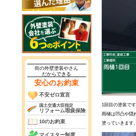
街の外壁塗装やさん
だからできる
安心のお約束
不安ゼロ宣言
1回目の塗装で
国土交通大臣指定
リフォーム瑕疵保険
雨樋は凹凸や隠
10のお約束
塗っていきます
マイスター制度