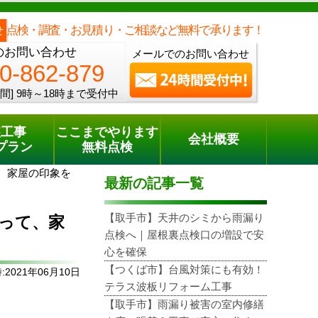
メールでのご相談
電話でのご相談
[9時～18時まで受付中]
0120-862-879
phone
点検・調査・お見積り・ご相談など無料で承ります！
せ
のお問い合わせ
メールでのお問い合わせ
0-862-879
間]
9時～18時まで受付中
装工事
ここまでやります
会社概要
プラン
無料点検
、家屋の印象を
最新の記事一覧
【取手市】天井のシミから雨漏り
って、家
点検へ｜屋根裏点検口の増設で安
心を確保
【つくば市】台風対策にも有効！
2021年06月10日
テラス波板リフォーム工事
【取手市】雨漏り被害の室内修繕