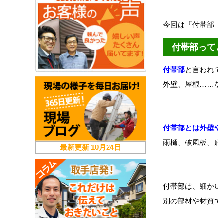
今回は『付帯部
付帯部って
付帯部
と言われ
外壁、屋根……
付帯部とは外壁
雨樋、破風板、
最新更新
10月24日
付帯部は、細か
別の部材や材質