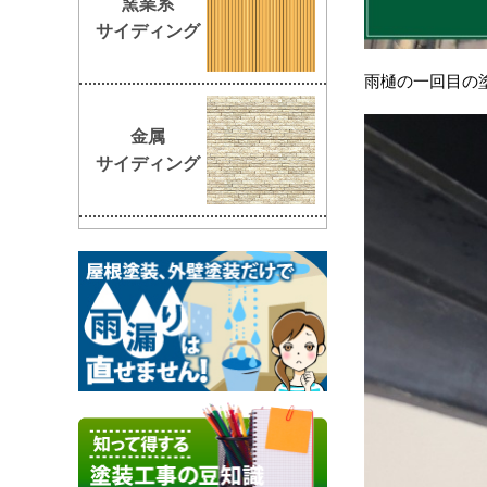
窯業系
サイディング
雨樋の一回目の
金属
サイディング