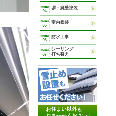
menu
塀・擁壁塗装
04
menu
室内塗装
05
menu
防水工事
06
シーリング
menu
打ち替え
07
お住まい以外も
おまかせください！