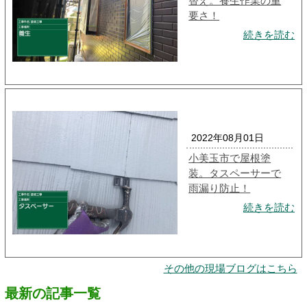
替え。養生作業の重
要さ！
続きを読む
2022年08月01日
小美玉市で屋根塗
装。タスペーサーで
雨漏り防止！
続きを読む
その他の現場ブログはこちら
最新の記事一覧