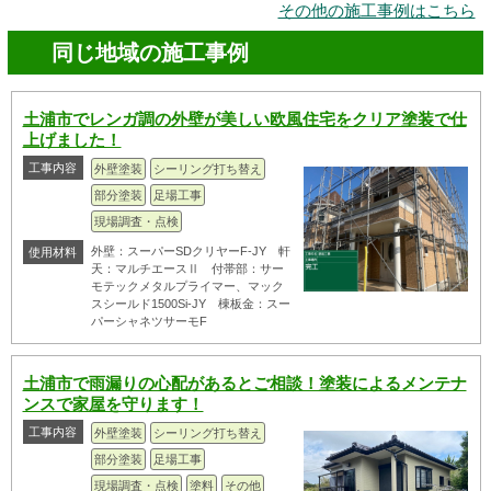
その他の施工事例はこちら
同じ地域の施工事例
土浦市でレンガ調の外壁が美しい欧風住宅をクリア塗装で仕
上げました！
工事内容
外壁塗装
シーリング打ち替え
部分塗装
足場工事
現場調査・点検
外壁：スーパーSDクリヤーF-JY 軒
使用材料
天：マルチエースⅡ 付帯部：サー
モテックメタルプライマー、マック
スシールド1500Si-JY 棟板金：スー
パーシャネツサーモF
土浦市で雨漏りの心配があるとご相談！塗装によるメンテナ
ンスで家屋を守ります！
工事内容
外壁塗装
シーリング打ち替え
部分塗装
足場工事
現場調査・点検
塗料
その他