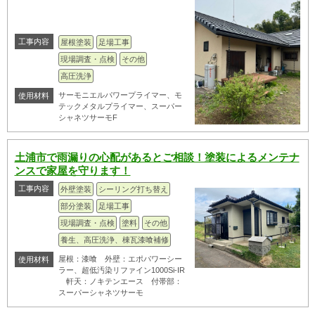
工事内容
屋根塗装
足場工事
現場調査・点検
その他
高圧洗浄
サーモニエルパワープライマー、モ
使用材料
テックメタルプライマー、スーパー
シャネツサーモF
土浦市で雨漏りの心配があるとご相談！塗装によるメンテナ
ンスで家屋を守ります！
工事内容
外壁塗装
シーリング打ち替え
部分塗装
足場工事
現場調査・点検
塗料
その他
養生、高圧洗浄、棟瓦漆喰補修
屋根：漆喰 外壁：エポパワーシー
使用材料
ラー、超低汚染リファイン1000Si-IR
軒天：ノキテンエース 付帯部：
スーパーシャネツサーモ