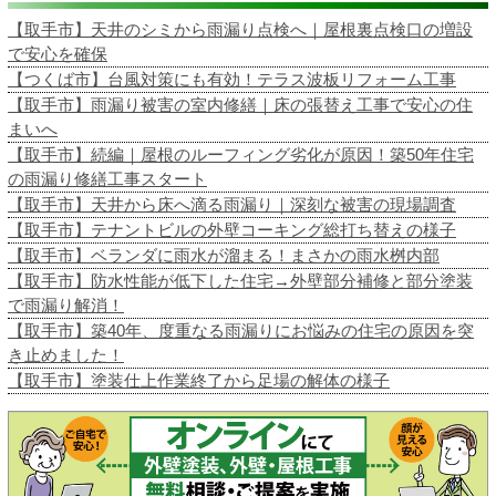
【取手市】天井のシミから雨漏り点検へ｜屋根裏点検口の増設
で安心を確保
【つくば市】台風対策にも有効！テラス波板リフォーム工事
【取手市】雨漏り被害の室内修繕｜床の張替え工事で安心の住
まいへ
【取手市】続編｜屋根のルーフィング劣化が原因！築50年住宅
の雨漏り修繕工事スタート
【取手市】天井から床へ滴る雨漏り｜深刻な被害の現場調査
【取手市】テナントビルの外壁コーキング総打ち替えの様子
【取手市】ベランダに雨水が溜まる！まさかの雨水桝内部
【取手市】防水性能が低下した住宅→外壁部分補修と部分塗装
で雨漏り解消！
【取手市】築40年、度重なる雨漏りにお悩みの住宅の原因を突
き止めました！
【取手市】塗装仕上作業終了から足場の解体の様子