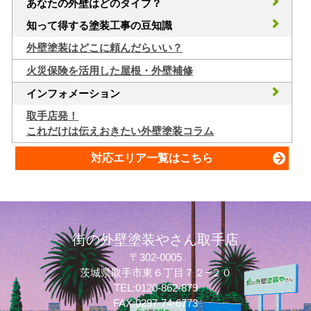
あなたの外壁はどのタイプ？
知って得する塗装工事の豆知識
外壁塗装はどこに頼んだらいい？
火災保険を活用した屋根・外壁補修
インフォメーション
取手店発！
これだけは伝えおきたい外壁塗装コラム
対応エリア一覧はこちら
街の外壁塗装やさん取手店
〒302-0005
質問してね！
茨城県取手市東６丁目７２−２０
TEL:0120-862-879
FAX:0297-74-6773