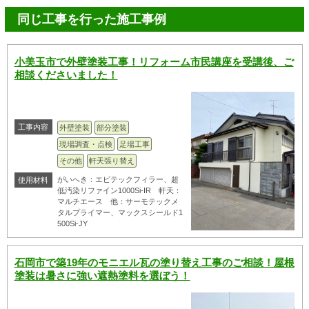
同じ工事を行った施工事例
小美玉市で外壁塗装工事！リフォーム市民講座を受講後、ご
相談くださいました！
工事内容
外壁塗装
部分塗装
現場調査・点検
足場工事
その他
軒天張り替え
がいへき：エピテックフィラー、超
使用材料
低汚染リファイン1000Si-IR 軒天：
マルチエース 他：サーモテックメ
タルプライマー、マックスシールド1
500Si-JY
石岡市で築19年のモニエル瓦の塗り替え工事のご相談！屋根
塗装は暑さに強い遮熱塗料を選ぼう！