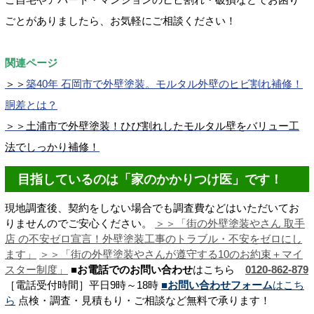
ごとがありましたら、お気軽にご相談ください！
関連ページ
＞＞
築40年 石岡市で外壁塗装。モルタル外壁のヒビ割れ補修！
胴差とは？
＞＞土浦市で外壁塗装！ひび割れしたモルタル壁をバリュー工
法でしっかり補修！
目指しているのは「家のかかりつけ医」です！
現地調査後、契約をしない場合でも調査費などはいただいてお
りませんのでご安心ください。
＞＞「街の外壁塗装やさん 取手
店 の不安ゼロ宣言！
外壁塗装工事のトラブル・不安をゼロにし
ます
」
＞＞「街の外壁塗装やさんが遵守する10のお約束＋マイ
スター制度」
■お電話でのお問い合わせ
はこちら
0120-862-879
［電話受付時間］平日9時～18時
■お問い合わせフォーム
はこち
ら
点検・調査・見積もり・ご相談など無料で承ります！