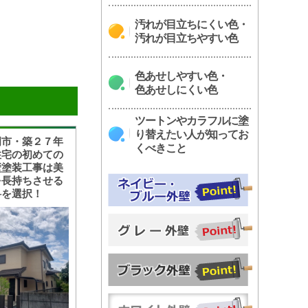
汚れが目立ちにくい色・
汚れが目立ちやすい色
色あせしやすい色・
色あせしにくい色
ツートンやカラフルに塗
り替えたい人が知ってお
岡市・築２７年
くべきこと
住宅の初めての
壁塗装工事は美
を長持ちさせる
料を選択！