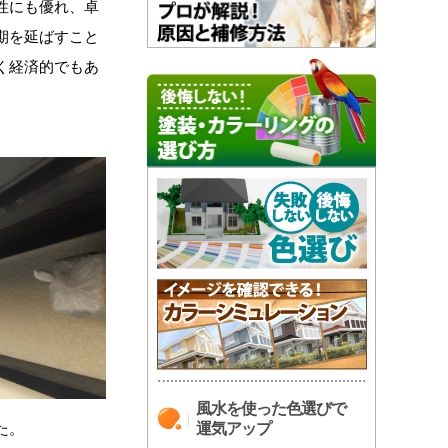
性にも優れ、卓
期を延ばすこと
く経済的でもあ
。
風水を使った色選びで
た。
運気アップ