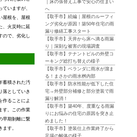
｜床の張替え工事で安心の住まい
っていますが、
へ
【取手市】続編｜屋根のルーフィ
い屋根を
、
屋根
ング劣化が原因！築50年住宅の雨
た、火災時に延
漏り修繕工事スタート
すので、劣化し
【取手市】天井から床へ滴る雨漏
り｜深刻な被害の現場調査
【取手市】テナントビルの外壁コ
ーキング総打ち替えの様子
【取手市】ベランダに雨水が溜ま
る！まさかの雨水桝内部
年蓄積された汚
【取手市】防水性能が低下した住
宅→外壁部分補修と部分塗装で雨
り落としていき
漏り解消！
を作ることによ
【取手市】築40年、度重なる雨漏
ます。
この作業
りにお悩みの住宅の原因を突き止
の早期剝離に繋
めました！
きます。
【取手市】塗装仕上作業終了から
足場の解体の様子