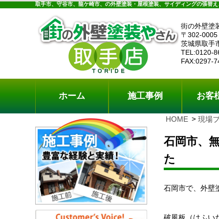
ホーム
施工事例
お客様の声
工事メニ
取手市、守谷市、龍ケ崎市、の外壁塗装・屋根塗装、サイディングの張替え
街の外壁塗
〒302-0005
茨城県取手
TEL:0120-8
FAX:0297-7
ホーム
施工事例
お客
HOME
現場
石岡市、
た
石岡市で、外壁
破風板（はふい