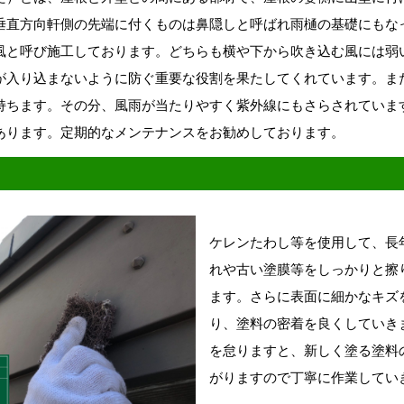
垂直方向軒側の先端に付くものは鼻隠しと呼ばれ雨樋の基礎にもな
風と呼び施工しております。どちらも
横や下から吹き込む風には
弱
が入り込まないように防ぐ重要な
役割を果たしてくれています。ま
持ちます。その分、風雨が当たりやすく紫外線にもさらされていま
あります。定期的なメンテナンスをお勧めしております。
ケレンたわし等を使用して、長
れや古い塗膜等をしっかりと擦
ます。さらに表面に細かなキズ
り、塗料の密着を良くしていき
を怠りますと、新しく塗る塗料
がりますので丁寧に作業してい