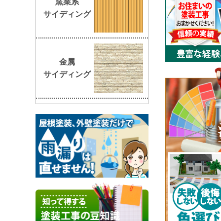
窯業系
サイディング
金属
サイディング