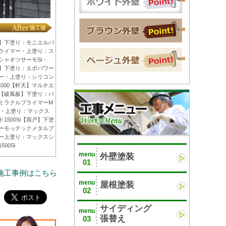
】下塗り：モニエルパ
ライマー・上塗り：ス
シャネツサーモSi・
】下塗り：エポパワー
ー・上塗り：シリコン
1000【軒天】マルチエ
【破風板】下塗り：バ
ミラクルプライマーM
00・上塗り：マックス
1500Si【雨戸】下塗
ーモっテックメタルプ
ー上塗り：マックスシ
500Si
menu
外壁塗装
01
施工事例はこちら
menu
屋根塗装
02
サイディング
menu
張替え
03