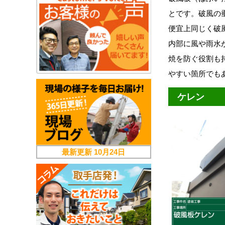
とです。破風の
便宜上同じく破
内部に風や雨水
焼を防ぐ役割も
やすい箇所でも
ケレン
最新更新
10月24日