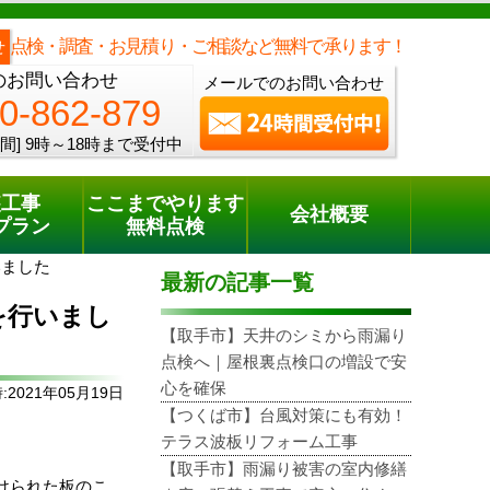
メールでのご相談
電話でのご相談
[9時～18時まで受付中]
0120-862-879
phone
点検・調査・お見積り・ご相談など無料で承ります！
せ
のお問い合わせ
メールでのお問い合わせ
0-862-879
間]
9時～18時まで受付中
装工事
ここまでやります
会社概要
プラン
無料点検
いました
最新の記事一覧
を行いまし
【取手市】天井のシミから雨漏り
点検へ｜屋根裏点検口の増設で安
心を確保
2021年05月19日
【つくば市】台風対策にも有効！
テラス波板リフォーム工事
【取手市】雨漏り被害の室内修繕
けられた
板のこ