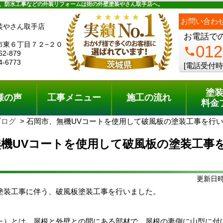
ュー
施工の流れ
会社概要
料金プラン
無料点検
、防水工事などの外装リフォームは街の外壁塗装やさん取手店へ。
お問い合わ
装やさん取手店
お電話で
市東６丁目７２−２０
012
phone
62-879
4-6773
[電話受付時
塗
様の声
工事メニュー
施工の流れ
料金
ブログ
石岡市、無機UVコートを使用して破風板の塗装工事を行
無機UVコートを使用して破風板の塗装工事
更新日時:
塗装工事に伴う、破風板塗装工事を行いました。
た）
とは、屋根と外壁との間にある部材で、
屋根の妻側に
山型に付