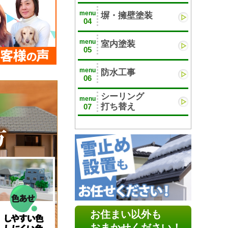
menu
塀・擁壁塗装
04
menu
室内塗装
05
menu
防水工事
06
シーリング
menu
打ち替え
07
お住まい以外も
おまかせください！