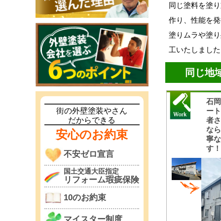
同じ塗料を塗り
作り、性能を発
塗りムラや塗り
工いたしました
同じ地
石
ー
街の外壁塗装やさん
者
だからできる
な
安心のお約束
寧
す
不安ゼロ宣言
国土交通大臣指定
リフォーム瑕疵保険
10のお約束
マイスター制度