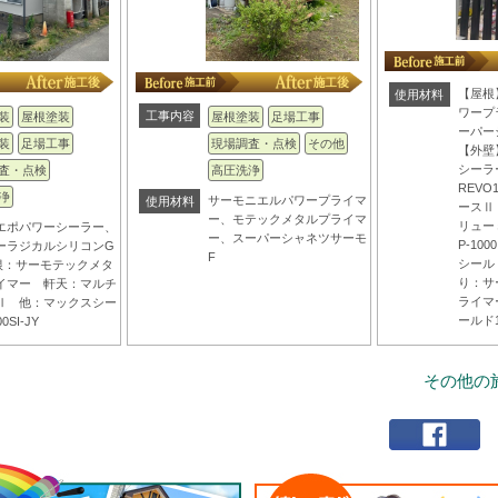
【屋根
使用材料
ワープ
工事内容
装
屋根塗装
屋根塗装
足場工事
ーパー
装
足場工事
現場調査・点検
その他
【外壁
シーラ
査・点検
高圧洗浄
REVO
浄
サーモニエルパワープライマ
使用材料
ースⅡ
ー、モテックメタルプライマ
リュー
エポパワーシーラー、
ー、スーパーシャネツサーモ
P-10
ーラジカルシリコンG
F
シールド
根：サーモテックメタ
り：サ
イマー 軒天：マルチ
ライマ
Ⅱ 他：マックスシー
ールド1
0SI-JY
その他の