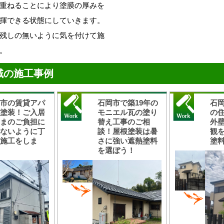
重ねることにより塗膜の厚みを
揮できる状態にしていきます。
残しの無いように気を付けて施
。
域の施工事例
岡市の賃貸アパ
石岡市で築19年の
石
ト塗装！ご入居
モニエル瓦の塗り
の
さまのご負担に
替え工事のご相
外
らないように丁
談！屋根塗装は暑
観
な施工をしま
さに強い遮熱塗料
塗
！
を選ぼう！