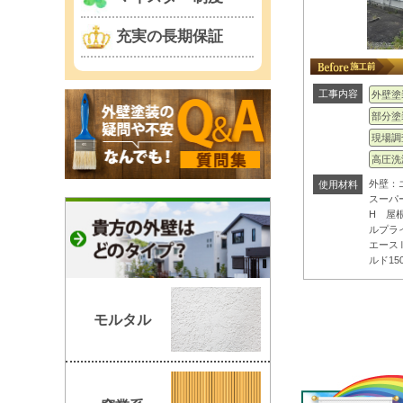
充実の長期保証
工事内容
外壁塗
部分塗
現場調
高圧洗
外壁：
使用材料
スーパ
H 屋
ルプラ
エース
ルド150
モルタル