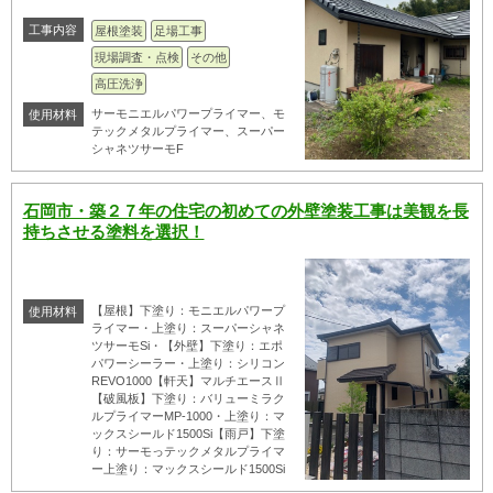
工事内容
屋根塗装
足場工事
現場調査・点検
その他
高圧洗浄
サーモニエルパワープライマー、モ
使用材料
テックメタルプライマー、スーパー
シャネツサーモF
石岡市・築２７年の住宅の初めての外壁塗装工事は美観を長
持ちさせる塗料を選択！
【屋根】下塗り：モニエルパワープ
使用材料
ライマー・上塗り：スーパーシャネ
ツサーモSi・【外壁】下塗り：エポ
パワーシーラー・上塗り：シリコン
REVO1000【軒天】マルチエースⅡ
【破風板】下塗り：バリューミラク
ルプライマーMP-1000・上塗り：マ
ックスシールド1500Si【雨戸】下塗
り：サーモっテックメタルプライマ
ー上塗り：マックスシールド1500Si