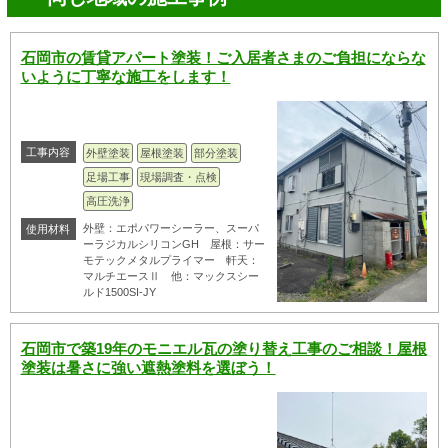
石岡市の賃貸アパート塗装！ご入居者さまのご負担にならな
いように丁寧な施工をします！
工事内容
外壁塗装
屋根塗装
部分塗装
足場工事
現場調査・点検
高圧洗浄
外壁：エポパワーシーラー、スーパ
使用材料
ーラジカルシリコンGH 屋根：サー
モテックメタルプライマー 軒天：
マルチエースⅡ 他：マックスシー
ルド1500SI-JY
石岡市で築19年のモニエル瓦の塗り替え工事のご相談！屋根
塗装は暑さに強い遮熱塗料を選ぼう！