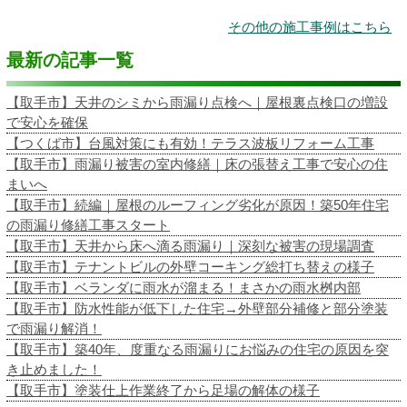
その他の施工事例はこちら
最新の記事一覧
【取手市】天井のシミから雨漏り点検へ｜屋根裏点検口の増設
で安心を確保
【つくば市】台風対策にも有効！テラス波板リフォーム工事
【取手市】雨漏り被害の室内修繕｜床の張替え工事で安心の住
まいへ
【取手市】続編｜屋根のルーフィング劣化が原因！築50年住宅
の雨漏り修繕工事スタート
【取手市】天井から床へ滴る雨漏り｜深刻な被害の現場調査
【取手市】テナントビルの外壁コーキング総打ち替えの様子
【取手市】ベランダに雨水が溜まる！まさかの雨水桝内部
【取手市】防水性能が低下した住宅→外壁部分補修と部分塗装
で雨漏り解消！
【取手市】築40年、度重なる雨漏りにお悩みの住宅の原因を突
き止めました！
【取手市】塗装仕上作業終了から足場の解体の様子