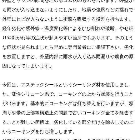
外壁とサッシの隙間を埋める
ゴム状のものを言いま
す。
外壁か
ら雨水が入り込まないようにしたり、
地震や強風などの揺れで
外壁にヒビが入らないように
衝撃を吸収する役割を持ちます。
経年劣化や紫外線・温度変化等による
ひび割れや破断、
やせ細
りや剥がれ等の
症状が起きやすい箇所でもあります。
そのよう
な症状が見られましたら早めに専門業者にご相談下さい。
劣化
を放置しますと、外壁内部に雨水が入り込み雨漏りや腐食の原
因になってしまいます
。
今回は、
アステックシールというシーリング材を使用しまし
た。変性シリコーン系で、
コーキング
の上から塗装を行うこと
が出来ます。基本的に
コーキングは打ち替えを行いますが、窓
周りや帯の上部等構造上の問題で古いコーキング
全てを除去す
ることが難しい箇所は
、劣化している部分だけを除去し
その上
からコーキングを打ち増しします。