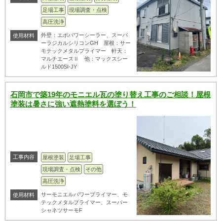
足場工事
現場調査・点検
高圧洗浄
外壁：エポパワーシーラー、スーパ
使用材料
ーラジカルシリコンGH 屋根：サー
モテックメタルプライマー 軒天：
マルチエースⅡ 他：マックスシー
ルド1500SI-JY
石岡市で築19年のモニエル瓦の塗り替え工事のご相談！屋根
塗装は暑さに強い遮熱塗料を選ぼう！
工事内容
屋根塗装
足場工事
現場調査・点検
その他
高圧洗浄
サーモニエルパワープライマー、モ
使用材料
テックメタルプライマー、スーパー
シャネツサーモF