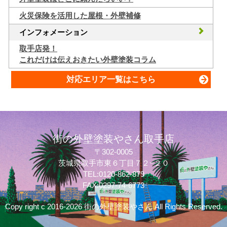
火災保険を活用した屋根・外壁補修
インフォメーション
取手店発！
これだけは伝えおきたい外壁塗装コラム
対応エリア一覧はこちら
街の外壁塗装やさん取手店
〒302-0005
茨城県取手市東６丁目７２−２０
TEL:0120-862-879
FAX:0297-74-6773
Copy right c 2016-2026 街の外壁塗装やさん All Rights Reserved.
質問してね！