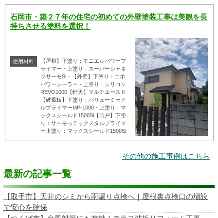
石岡市・築２７年の住宅の初めての外壁塗装工事は美観を長
持ちさせる塗料を選択！
【屋根】下塗り：モニエルパワープ
使用材料
ライマー・上塗り：スーパーシャネ
ツサーモSi・【外壁】下塗り：エポ
パワーシーラー・上塗り：シリコン
REVO1000【軒天】マルチエースⅡ
【破風板】下塗り：バリューミラク
ルプライマーMP-1000・上塗り：マ
ックスシールド1500Si【雨戸】下塗
り：サーモっテックメタルプライマ
ー上塗り：マックスシールド1500Si
その他の施工事例はこちら
最新の記事一覧
【取手市】天井のシミから雨漏り点検へ｜屋根裏点検口の増設
で安心を確保