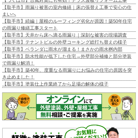
【つくば市】台風対策にも有効！テラス波板リフォーム工事
【取手市】雨漏り被害の室内修繕｜床の張替え工事で安心の住
まいへ
【取手市】続編｜屋根のルーフィング劣化が原因！築50年住宅
の雨漏り修繕工事スタート
【取手市】天井から床へ滴る雨漏り｜深刻な被害の現場調査
【取手市】テナントビルの外壁コーキング総打ち替えの様子
【取手市】ベランダに雨水が溜まる！まさかの雨水桝内部
【取手市】防水性能が低下した住宅→外壁部分補修と部分塗装
で雨漏り解消！
【取手市】築40年、度重なる雨漏りにお悩みの住宅の原因を突
き止めました！
【取手市】塗装仕上作業終了から足場の解体の様子