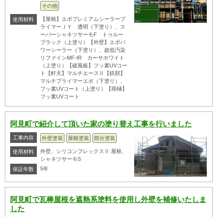
その他
【屋根】エポプレミアムシーラープ
使用材料
ライマーＪＹ 透明（下塗り）、ス
ーパーシャネツサーモF トゥルー
ブラック（上塗り）【外壁】エポパ
ワーシーラー（下塗り）、超低汚染
リファインMF-IR カーサホワイト
（上塗り）【破風板】フッ素UVコー
ト【軒天】マルチエースⅡ【鉄部】
マルチプライマーエポ（下塗り）、
フッ素UVコート（上塗り）【雨樋】
フッ素UVコート
阿見町で紹介して頂いた家の塗り替え工事を行いました
工事内容
外壁塗装
屋根塗装
部分塗装
外壁、シリコンフレックスⅡ 屋根、
使用材料
シャネツサーモS
5年
保証年数
阿見町で瓦棒屋根を遮熱系塗料を使用し外壁を補修いたしま
した