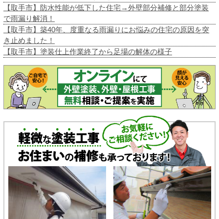
【取手市】防水性能が低下した住宅→外壁部分補修と部分塗装
で雨漏り解消！
【取手市】築40年、度重なる雨漏りにお悩みの住宅の原因を突
き止めました！
【取手市】塗装仕上作業終了から足場の解体の様子