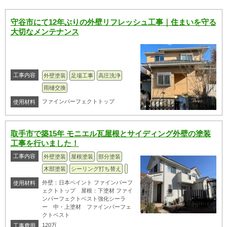
守谷市にて12年ぶりの外壁リフレッシュ工事｜住まいを守る
大切なメンテナンス
工事内容
外壁塗装
足場工事
高圧洗浄
雨樋交換
ファインパーフェクトトップ
使用材料
取手市で築15年 モニエル瓦屋根とサイディング外壁の塗装
工事を行いました！
工事内容
外壁塗装
屋根塗装
部分塗装
木部塗装
シーリング打ち替え
外壁：日本ペイント ファインパーフ
使用材料
ェクトトップ 屋根：下塗材 ファイ
ンパーフェクトベスト強化シーラ
ー 中・上塗材 ファインパーフェ
クトベスト
120万
工事費用