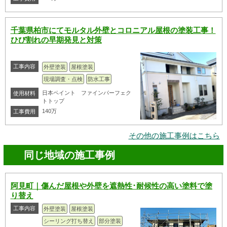
千葉県柏市にてモルタル外壁とコロニアル屋根の塗装工事！
ひび割れの早期発見と対策
工事内容
外壁塗装
屋根塗装
現場調査・点検
防水工事
日本ペイント ファインパーフェク
使用材料
トトップ
140万
工事費用
その他の施工事例はこちら
同じ地域の施工事例
阿見町｜傷んだ屋根や外壁を遮熱性･耐候性の高い塗料で塗
り替え
工事内容
外壁塗装
屋根塗装
シーリング打ち替え
部分塗装