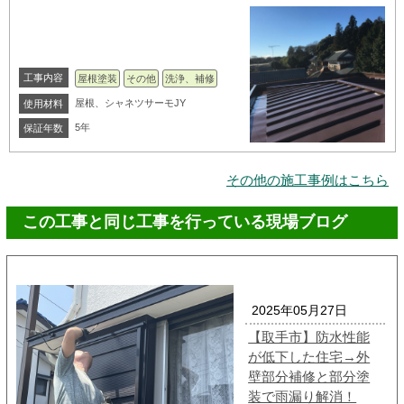
工事内容
屋根塗装
その他
洗浄、補修
屋根、シャネツサーモJY
使用材料
5年
保証年数
その他の施工事例はこちら
この工事と同じ工事を行っている現場ブログ
2025年05月27日
【取手市】防水性能
が低下した住宅→外
壁部分補修と部分塗
装で雨漏り解消！