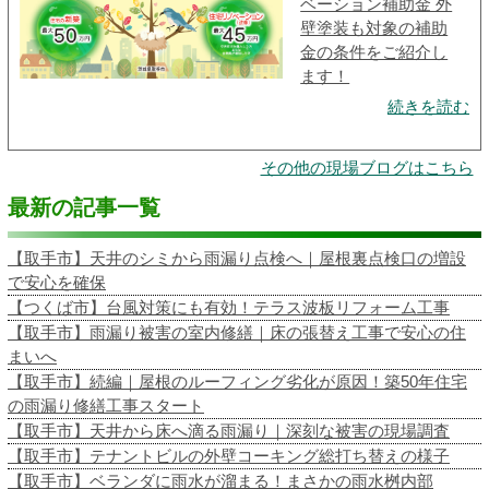
ベーション補助金 外
壁塗装も対象の補助
金の条件をご紹介し
ます！
続きを読む
その他の現場ブログはこちら
最新の記事一覧
【取手市】天井のシミから雨漏り点検へ｜屋根裏点検口の増設
で安心を確保
【つくば市】台風対策にも有効！テラス波板リフォーム工事
【取手市】雨漏り被害の室内修繕｜床の張替え工事で安心の住
まいへ
【取手市】続編｜屋根のルーフィング劣化が原因！築50年住宅
の雨漏り修繕工事スタート
【取手市】天井から床へ滴る雨漏り｜深刻な被害の現場調査
【取手市】テナントビルの外壁コーキング総打ち替えの様子
【取手市】ベランダに雨水が溜まる！まさかの雨水桝内部