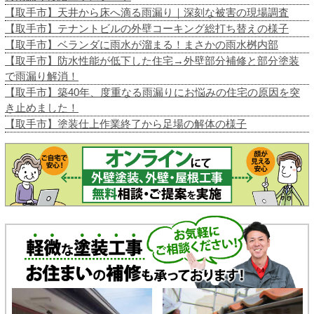
【取手市】天井から床へ滴る雨漏り｜深刻な被害の現場調査
【取手市】テナントビルの外壁コーキング総打ち替えの様子
【取手市】ベランダに雨水が溜まる！まさかの雨水桝内部
【取手市】防水性能が低下した住宅→外壁部分補修と部分塗装
で雨漏り解消！
【取手市】築40年、度重なる雨漏りにお悩みの住宅の原因を突
き止めました！
【取手市】塗装仕上作業終了から足場の解体の様子