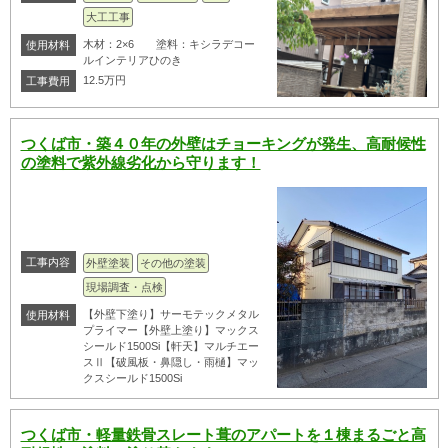
大工工事
木材：2×6 塗料：キシラデコー
使用材料
ルインテリアひのき
12.5万円
工事費用
つくば市・築４０年の外壁はチョーキングが発生、高耐候性
の塗料で紫外線劣化から守ります！
工事内容
外壁塗装
その他の塗装
現場調査・点検
【外壁下塗り】サーモテックメタル
使用材料
プライマー【外壁上塗り】マックス
シールド1500Si【軒天】マルチエー
スⅡ【破風板・鼻隠し・雨樋】マッ
クスシールド1500Si
つくば市・軽量鉄骨スレート葺のアパートを１棟まるごと高