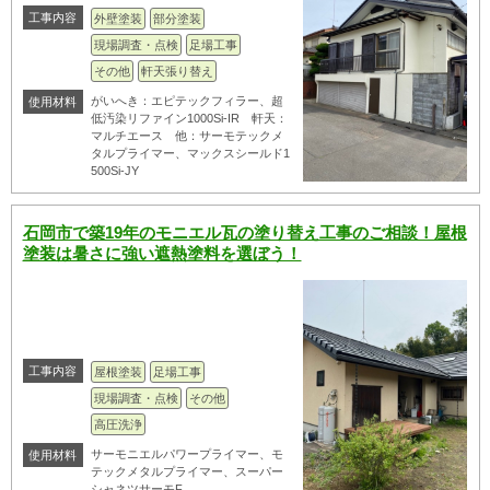
工事内容
外壁塗装
部分塗装
現場調査・点検
足場工事
その他
軒天張り替え
がいへき：エピテックフィラー、超
使用材料
低汚染リファイン1000Si-IR 軒天：
マルチエース 他：サーモテックメ
タルプライマー、マックスシールド1
500Si-JY
石岡市で築19年のモニエル瓦の塗り替え工事のご相談！屋根
塗装は暑さに強い遮熱塗料を選ぼう！
工事内容
屋根塗装
足場工事
現場調査・点検
その他
高圧洗浄
サーモニエルパワープライマー、モ
使用材料
テックメタルプライマー、スーパー
シャネツサーモF