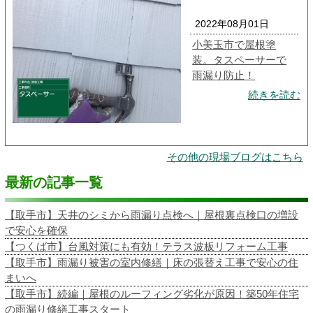
2022年08月01日
小美玉市で屋根塗
装。タスペーサーで
雨漏り防止！
続きを読む
その他の現場ブログはこちら
最新の記事一覧
【取手市】天井のシミから雨漏り点検へ｜屋根裏点検口の増設
で安心を確保
【つくば市】台風対策にも有効！テラス波板リフォーム工事
【取手市】雨漏り被害の室内修繕｜床の張替え工事で安心の住
まいへ
【取手市】続編｜屋根のルーフィング劣化が原因！築50年住宅
の雨漏り修繕工事スタート