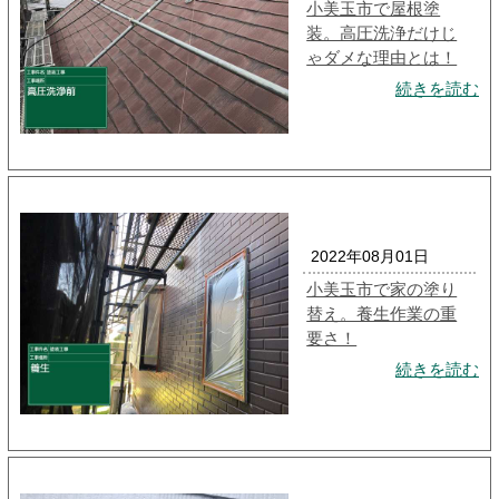
小美玉市で屋根塗
装。高圧洗浄だけじ
ゃダメな理由とは！
続きを読む
2022年08月01日
小美玉市で家の塗り
替え。養生作業の重
要さ！
続きを読む