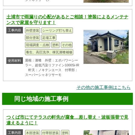
土浦市で雨漏りの心配があるとご相談！塗装によるメンテナ
ンスで家屋を守ります！
工事内容
外壁塗装
シーリング打ち替え
部分塗装
足場工事
現場調査・点検
塗料
その他
養生、高圧洗浄、棟瓦漆喰補修
屋根：漆喰 外壁：エポパワーシー
使用材料
ラー、超低汚染リファイン1000Si-IR
軒天：ノキテンエース 付帯部：
スーパーシャネツサーモ
その他の施工事例はこちら
同じ地域の施工事例
つくば市にてテラスの軒先が腐食…差し替え・波板張替で見
違えるように！
工事内容
木部塗装
付帯部塗装
塗料