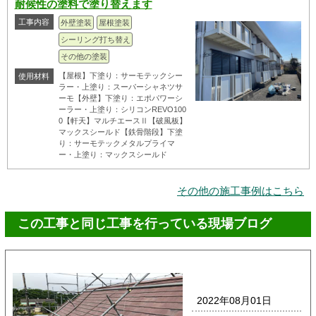
耐候性の塗料で塗り替えます
工事内容
外壁塗装
屋根塗装
シーリング打ち替え
その他の塗装
【屋根】下塗り：サーモテックシー
使用材料
ラー・上塗り：スーパーシャネツサ
ーモ【外壁】下塗り：エポパワーシ
ーラー・上塗り：シリコンREVO100
0【軒天】マルチエースⅡ【破風板】
マックスシールド【鉄骨階段】下塗
り：サーモテックメタルプライマ
ー・上塗り：マックスシールド
その他の施工事例はこちら
この工事と同じ工事を行っている現場ブログ
2022年08月01日