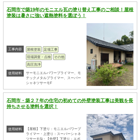
石岡市で築19年のモニエル瓦の塗り替え工事のご相談！屋根
塗装は暑さに強い遮熱塗料を選ぼう！
工事内容
屋根塗装
足場工事
現場調査・点検
その他
高圧洗浄
サーモニエルパワープライマー、モ
使用材料
テックメタルプライマー、スーパー
シャネツサーモF
石岡市・築２７年の住宅の初めての外壁塗装工事は美観を長
持ちさせる塗料を選択！
【屋根】下塗り：モニエルパワープ
使用材料
ライマー・上塗り：スーパーシャネ
ツサーモSi・【外壁】下塗り：エポ