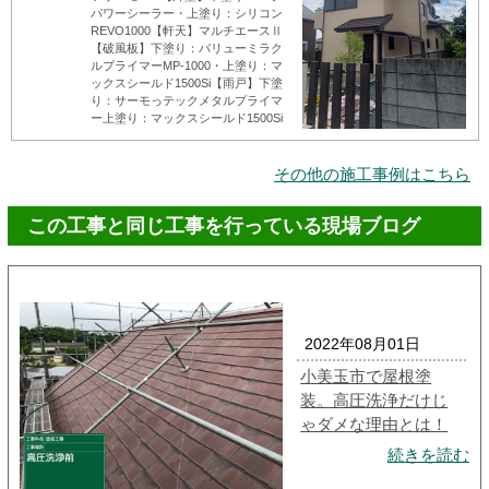
パワーシーラー・上塗り：シリコン
REVO1000【軒天】マルチエースⅡ
【破風板】下塗り：バリューミラク
ルプライマーMP-1000・上塗り：マ
ックスシールド1500Si【雨戸】下塗
り：サーモっテックメタルプライマ
ー上塗り：マックスシールド1500Si
その他の施工事例はこちら
この工事と同じ工事を行っている現場ブログ
2022年08月01日
小美玉市で屋根塗
装。高圧洗浄だけじ
ゃダメな理由とは！
続きを読む