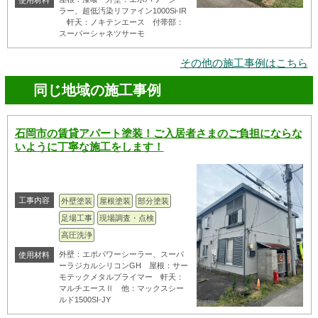
使用材料
ラー、超低汚染リファイン1000Si-IR
軒天：ノキテンエース 付帯部：
スーパーシャネツサーモ
その他の施工事例はこちら
同じ地域の施工事例
石岡市の賃貸アパート塗装！ご入居者さまのご負担にならな
いように丁寧な施工をします！
工事内容
外壁塗装
屋根塗装
部分塗装
足場工事
現場調査・点検
高圧洗浄
外壁：エポパワーシーラー、スーパ
使用材料
ーラジカルシリコンGH 屋根：サー
モテックメタルプライマー 軒天：
マルチエースⅡ 他：マックスシー
ルド1500SI-JY