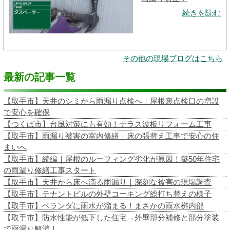
続きを読む
その他の現場ブログはこちら
最新の記事一覧
【取手市】天井のシミから雨漏り点検へ｜屋根裏点検口の増設
で安心を確保
【つくば市】台風対策にも有効！テラス波板リフォーム工事
【取手市】雨漏り被害の室内修繕｜床の張替え工事で安心の住
まいへ
【取手市】続編｜屋根のルーフィング劣化が原因！築50年住宅
の雨漏り修繕工事スタート
【取手市】天井から床へ滴る雨漏り｜深刻な被害の現場調査
【取手市】テナントビルの外壁コーキング総打ち替えの様子
【取手市】ベランダに雨水が溜まる！まさかの雨水桝内部
【取手市】防水性能が低下した住宅→外壁部分補修と部分塗装
で雨漏り解消！