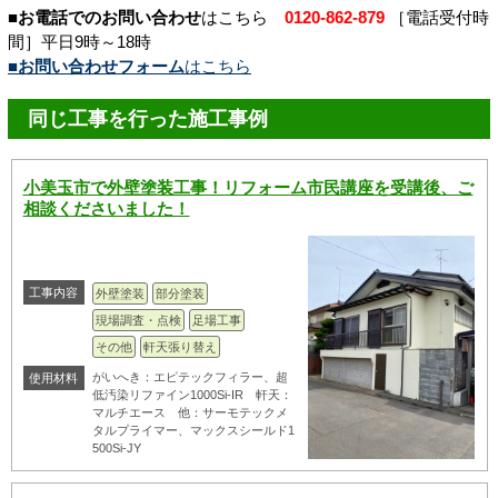
■お電話でのお問い合わせ
はこちら
0120-862-879
［電話受付時
間］平日9時～18時
■お問い合わせフォーム
はこちら
同じ工事を行った施工事例
小美玉市で外壁塗装工事！リフォーム市民講座を受講後、ご
相談くださいました！
工事内容
外壁塗装
部分塗装
現場調査・点検
足場工事
その他
軒天張り替え
がいへき：エピテックフィラー、超
使用材料
低汚染リファイン1000Si-IR 軒天：
マルチエース 他：サーモテックメ
タルプライマー、マックスシールド1
500Si-JY