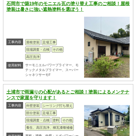
石岡市で築19年のモニエル瓦の塗り替え工事のご相談！屋根
塗装は暑さに強い遮熱塗料を選ぼう！
工事内容
屋根塗装
足場工事
現場調査・点検
その他
高圧洗浄
サーモニエルパワープライマー、モ
使用材料
テックメタルプライマー、スーパー
シャネツサーモF
土浦市で雨漏りの心配があるとご相談！塗装によるメンテナ
ンスで家屋を守ります！
工事内容
外壁塗装
シーリング打ち替え
部分塗装
足場工事
現場調査・点検
塗料
その他
養生、高圧洗浄、棟瓦漆喰補修
屋根：漆喰 外壁：エポパワーシー