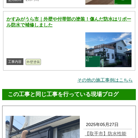
かすみがうら市｜外壁や付帯部の塗装！傷んだ防水はリボー
ル防水で補修しました
工事内容
外壁塗装
その他の施工事例はこちら
この工事と同じ工事を行っている現場ブログ
2025年05月27日
【取手市】防水性能