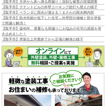
【取手市】天井から床へ滴る雨漏り｜深刻な被害の現場調査
【取手市】テナントビルの外壁コーキング総打ち替えの様子
【取手市】ベランダに雨水が溜まる！まさかの雨水桝内部
【取手市】防水性能が低下した住宅→外壁部分補修と部分塗装
で雨漏り解消！
【取手市】築40年、度重なる雨漏りにお悩みの住宅の原因を突
き止めました！
【取手市】塗装仕上作業終了から足場の解体の様子