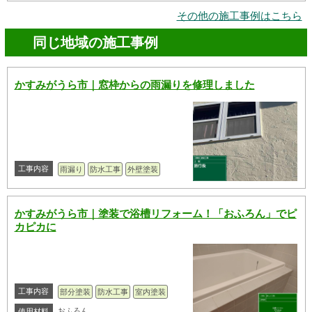
その他の施工事例はこちら
同じ地域の施工事例
かすみがうら市｜窓枠からの雨漏りを修理しました
工事内容
雨漏り
防水工事
外壁塗装
かすみがうら市｜塗装で浴槽リフォーム！「おふろん」でピ
カピカに
工事内容
部分塗装
防水工事
室内塗装
おふろん
使用材料