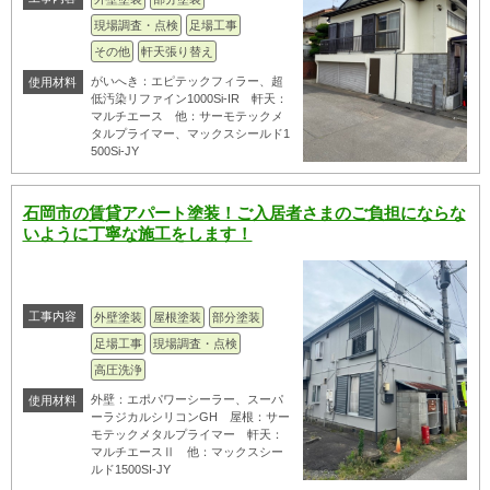
現場調査・点検
足場工事
その他
軒天張り替え
がいへき：エピテックフィラー、超
使用材料
低汚染リファイン1000Si-IR 軒天：
マルチエース 他：サーモテックメ
タルプライマー、マックスシールド1
500Si-JY
石岡市の賃貸アパート塗装！ご入居者さまのご負担にならな
いように丁寧な施工をします！
工事内容
外壁塗装
屋根塗装
部分塗装
足場工事
現場調査・点検
高圧洗浄
外壁：エポパワーシーラー、スーパ
使用材料
ーラジカルシリコンGH 屋根：サー
モテックメタルプライマー 軒天：
マルチエースⅡ 他：マックスシー
ルド1500SI-JY