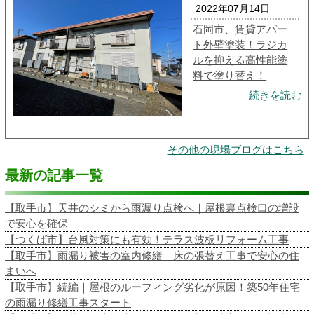
2022年07月14日
石岡市、賃貸アパー
ト外壁塗装！ラジカ
ルを抑える高性能塗
料で塗り替え！
続きを読む
その他の現場ブログはこちら
最新の記事一覧
【取手市】天井のシミから雨漏り点検へ｜屋根裏点検口の増設
で安心を確保
【つくば市】台風対策にも有効！テラス波板リフォーム工事
【取手市】雨漏り被害の室内修繕｜床の張替え工事で安心の住
まいへ
【取手市】続編｜屋根のルーフィング劣化が原因！築50年住宅
の雨漏り修繕工事スタート