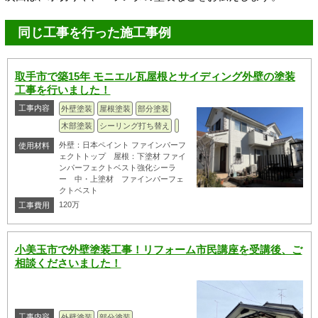
同じ工事を行った施工事例
取手市で築15年 モニエル瓦屋根とサイディング外壁の塗装
工事を行いました！
工事内容
外壁塗装
屋根塗装
部分塗装
木部塗装
シーリング打ち替え
外壁：日本ペイント ファインパーフ
使用材料
ェクトトップ 屋根：下塗材 ファイ
ンパーフェクトベスト強化シーラ
ー 中・上塗材 ファインパーフェ
クトベスト
120万
工事費用
小美玉市で外壁塗装工事！リフォーム市民講座を受講後、ご
相談くださいました！
工事内容
外壁塗装
部分塗装