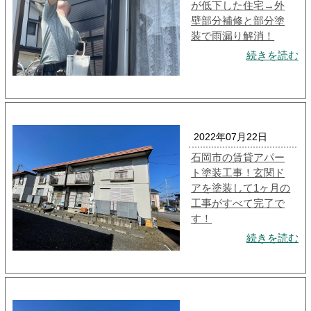
が低下した住宅→外
壁部分補修と部分塗
装で雨漏り解消！
続きを読む
2022年07月22日
石岡市の賃貸アパー
ト塗装工事！玄関ド
アを塗装して1ヶ月の
工事がすべて完了で
す！
続きを読む