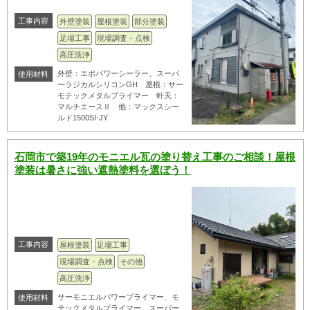
工事内容
外壁塗装
屋根塗装
部分塗装
足場工事
現場調査・点検
高圧洗浄
外壁：エポパワーシーラー、スーパ
使用材料
ーラジカルシリコンGH 屋根：サー
モテックメタルプライマー 軒天：
マルチエースⅡ 他：マックスシー
ルド1500SI-JY
石岡市で築19年のモニエル瓦の塗り替え工事のご相談！屋根
塗装は暑さに強い遮熱塗料を選ぼう！
工事内容
屋根塗装
足場工事
現場調査・点検
その他
高圧洗浄
サーモニエルパワープライマー、モ
使用材料
テックメタルプライマー、スーパー