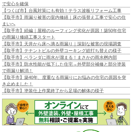
で安心を確保
【つくば市】台風対策にも有効！テラス波板リフォーム工事
【取手市】雨漏り被害の室内修繕｜床の張替え工事で安心の住
まいへ
【取手市】続編｜屋根のルーフィング劣化が原因！築50年住宅
の雨漏り修繕工事スタート
【取手市】天井から床へ滴る雨漏り｜深刻な被害の現場調査
【取手市】テナントビルの外壁コーキング総打ち替えの様子
【取手市】ベランダに雨水が溜まる！まさかの雨水桝内部
【取手市】防水性能が低下した住宅→外壁部分補修と部分塗装
で雨漏り解消！
【取手市】築40年、度重なる雨漏りにお悩みの住宅の原因を突
き止めました！
【取手市】塗装仕上作業終了から足場の解体の様子