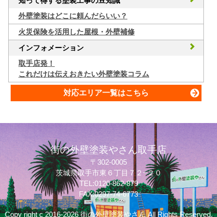
知って得する塗装工事の豆知識
外壁塗装はどこに頼んだらいい？
火災保険を活用した屋根・外壁補修
インフォメーション
取手店発！
これだけは伝えおきたい外壁塗装コラム
対応エリア一覧はこちら
街の外壁塗装やさん取手店
〒302-0005
茨城県取手市東６丁目７２−２０
TEL:0120-862-879
FAX:0297-74-6773
Copy right c 2016-2026 街の外壁塗装やさん All Rights Reserved.