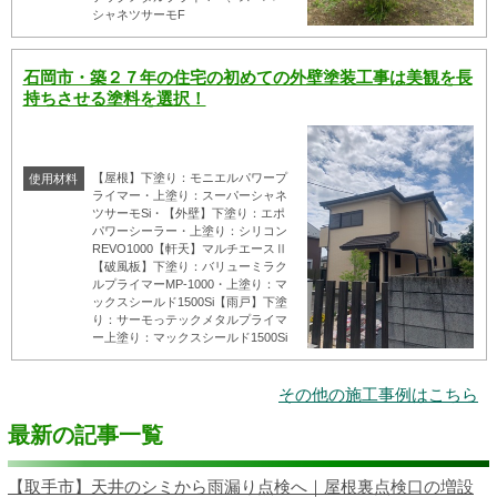
シャネツサーモF
石岡市・築２７年の住宅の初めての外壁塗装工事は美観を長
持ちさせる塗料を選択！
【屋根】下塗り：モニエルパワープ
使用材料
ライマー・上塗り：スーパーシャネ
ツサーモSi・【外壁】下塗り：エポ
パワーシーラー・上塗り：シリコン
REVO1000【軒天】マルチエースⅡ
【破風板】下塗り：バリューミラク
ルプライマーMP-1000・上塗り：マ
ックスシールド1500Si【雨戸】下塗
り：サーモっテックメタルプライマ
ー上塗り：マックスシールド1500Si
その他の施工事例はこちら
最新の記事一覧
【取手市】天井のシミから雨漏り点検へ｜屋根裏点検口の増設