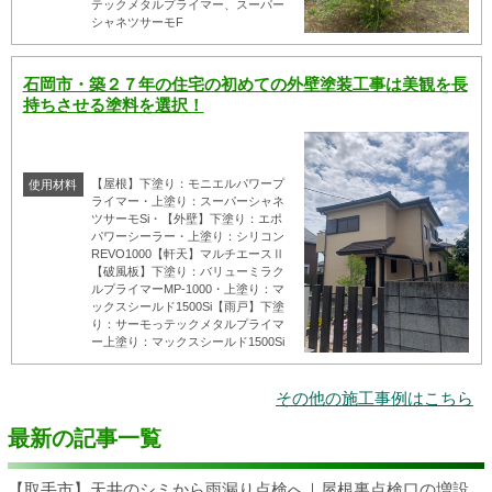
テックメタルプライマー、スーパー
シャネツサーモF
石岡市・築２７年の住宅の初めての外壁塗装工事は美観を長
持ちさせる塗料を選択！
【屋根】下塗り：モニエルパワープ
使用材料
ライマー・上塗り：スーパーシャネ
ツサーモSi・【外壁】下塗り：エポ
パワーシーラー・上塗り：シリコン
REVO1000【軒天】マルチエースⅡ
【破風板】下塗り：バリューミラク
ルプライマーMP-1000・上塗り：マ
ックスシールド1500Si【雨戸】下塗
り：サーモっテックメタルプライマ
ー上塗り：マックスシールド1500Si
その他の施工事例はこちら
最新の記事一覧
【取手市】天井のシミから雨漏り点検へ｜屋根裏点検口の増設