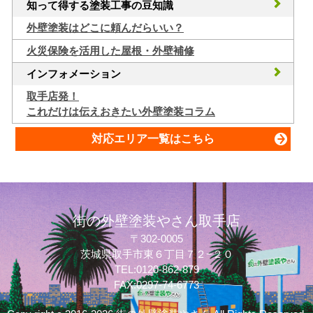
知って得する塗装工事の豆知識
外壁塗装はどこに頼んだらいい？
火災保険を活用した屋根・外壁補修
インフォメーション
取手店発！
これだけは伝えおきたい外壁塗装コラム
対応エリア一覧はこちら
街の外壁塗装やさん取手店
〒302-0005
茨城県取手市東６丁目７２−２０
TEL:0120-862-879
FAX:0297-74-6773