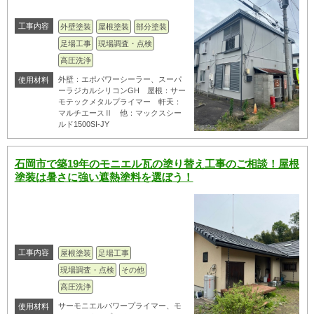
工事内容
外壁塗装
屋根塗装
部分塗装
足場工事
現場調査・点検
高圧洗浄
外壁：エポパワーシーラー、スーパ
使用材料
ーラジカルシリコンGH 屋根：サー
モテックメタルプライマー 軒天：
マルチエースⅡ 他：マックスシー
ルド1500SI-JY
石岡市で築19年のモニエル瓦の塗り替え工事のご相談！屋根
塗装は暑さに強い遮熱塗料を選ぼう！
工事内容
屋根塗装
足場工事
現場調査・点検
その他
高圧洗浄
サーモニエルパワープライマー、モ
使用材料