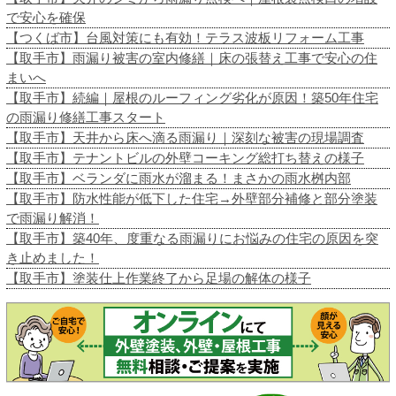
で安心を確保
【つくば市】台風対策にも有効！テラス波板リフォーム工事
【取手市】雨漏り被害の室内修繕｜床の張替え工事で安心の住
まいへ
【取手市】続編｜屋根のルーフィング劣化が原因！築50年住宅
の雨漏り修繕工事スタート
【取手市】天井から床へ滴る雨漏り｜深刻な被害の現場調査
【取手市】テナントビルの外壁コーキング総打ち替えの様子
【取手市】ベランダに雨水が溜まる！まさかの雨水桝内部
【取手市】防水性能が低下した住宅→外壁部分補修と部分塗装
で雨漏り解消！
【取手市】築40年、度重なる雨漏りにお悩みの住宅の原因を突
き止めました！
【取手市】塗装仕上作業終了から足場の解体の様子