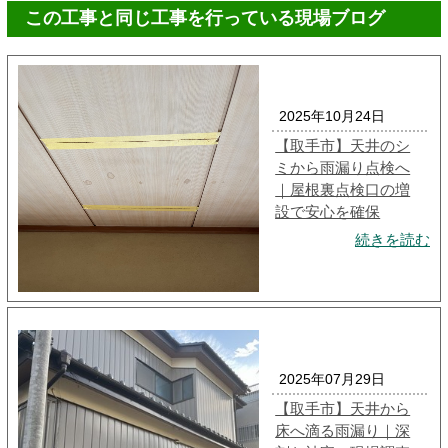
この工事と同じ工事を行っている現場ブログ
2025年10月24日
【取手市】天井のシ
ミから雨漏り点検へ
｜屋根裏点検口の増
設で安心を確保
続きを読む
2025年07月29日
【取手市】天井から
床へ滴る雨漏り｜深