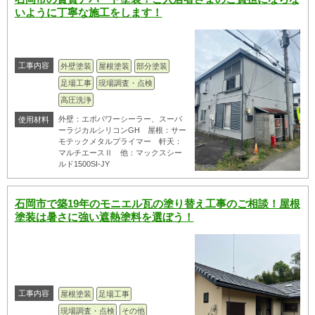
いように丁寧な施工をします！
工事内容
外壁塗装
屋根塗装
部分塗装
足場工事
現場調査・点検
高圧洗浄
外壁：エポパワーシーラー、スーパ
使用材料
ーラジカルシリコンGH 屋根：サー
モテックメタルプライマー 軒天：
マルチエースⅡ 他：マックスシー
ルド1500SI-JY
石岡市で築19年のモニエル瓦の塗り替え工事のご相談！屋根
塗装は暑さに強い遮熱塗料を選ぼう！
工事内容
屋根塗装
足場工事
現場調査・点検
その他