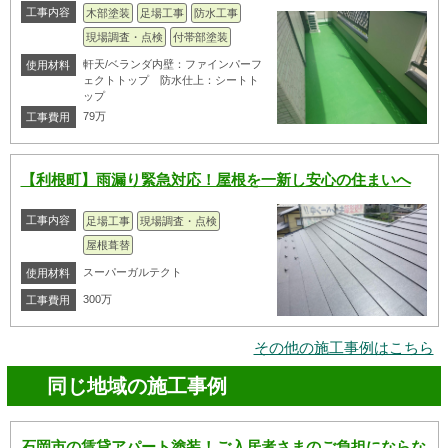
工事内容
木部塗装
足場工事
防水工事
現場調査・点検
付帯部塗装
軒天/ベランダ内壁：ファインパーフ
使用材料
ェクトトップ 防水仕上：シートト
ップ
79万
工事費用
【利根町】雨漏り緊急対応！屋根を一新し安心の住まいへ
工事内容
足場工事
現場調査・点検
屋根葺替
スーパーガルテクト
使用材料
300万
工事費用
その他の施工事例はこちら
同じ地域の施工事例
石岡市の賃貸アパート塗装！ご入居者さまのご負担にならな