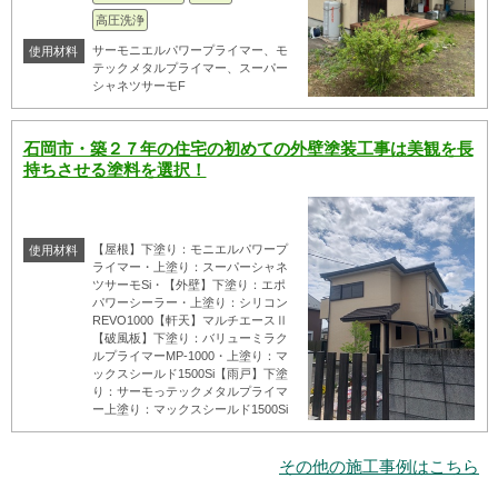
高圧洗浄
サーモニエルパワープライマー、モ
使用材料
テックメタルプライマー、スーパー
シャネツサーモF
石岡市・築２７年の住宅の初めての外壁塗装工事は美観を長
持ちさせる塗料を選択！
【屋根】下塗り：モニエルパワープ
使用材料
ライマー・上塗り：スーパーシャネ
ツサーモSi・【外壁】下塗り：エポ
パワーシーラー・上塗り：シリコン
REVO1000【軒天】マルチエースⅡ
【破風板】下塗り：バリューミラク
ルプライマーMP-1000・上塗り：マ
ックスシールド1500Si【雨戸】下塗
り：サーモっテックメタルプライマ
ー上塗り：マックスシールド1500Si
その他の施工事例はこちら