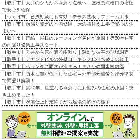
【取手市】天井のシミから雨漏り点検へ｜屋根裏点検口の増設
で安心を確保
【つくば市】台風対策にも有効！テラス波板リフォーム工事
【取手市】雨漏り被害の室内修繕｜床の張替え工事で安心の住
まいへ
【取手市】続編｜屋根のルーフィング劣化が原因！築50年住宅
の雨漏り修繕工事スタート
【取手市】天井から床へ滴る雨漏り｜深刻な被害の現場調査
【取手市】テナントビルの外壁コーキング総打ち替えの様子
【取手市】ベランダに雨水が溜まる！まさかの雨水桝内部
【取手市】防水性能が低下した住宅→外壁部分補修と部分塗装
で雨漏り解消！
【取手市】築40年、度重なる雨漏りにお悩みの住宅の原因を突
き止めました！
【取手市】塗装仕上作業終了から足場の解体の様子