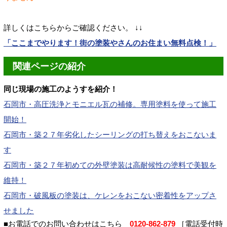
詳しくはこちらからご確認ください。 ↓↓
「ここまでやります！街の塗装やさんのお住まい無料点検！」
関連ページの紹介
同じ現場の施工のようすを紹介！
石岡市・高圧洗浄とモニエル瓦の補修。専用塗料を使って施工
開始！
石岡市・築２７年劣化したシーリングの打ち替えをおこないま
す
石岡市・築２７年初めての外壁塗装は高耐候性の塗料で美観を
維持！
石岡市・破風板の塗装は、ケレンをおこない密着性をアップさ
せました
■お電話でのお問い合わせはこちら
0120-862-879
［電話受付時