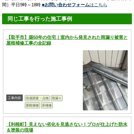
間］平日9時～18時
■お問い合わせフォーム
はこちら
同じ工事を行った施工事例
【取手市】築50年の住宅｜室内から発見された雨漏り被害と
屋根補修工事の全記録
工事内容
現場調査・点検
雨漏り
屋根補修
床補修
【利根町】見えない劣化を見逃さない！プロが仕上げた防水
＆塗装の現場