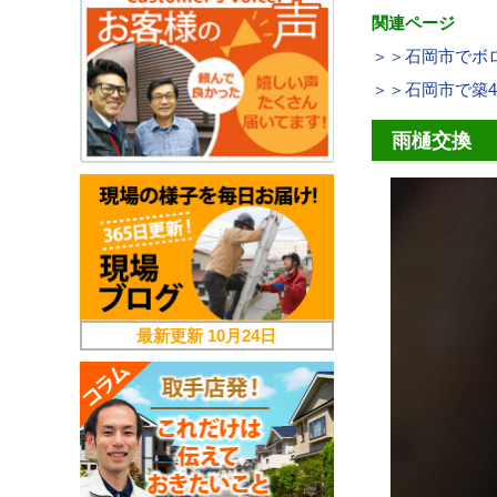
関連ページ
＞＞石岡市でボ
＞＞石岡市で築
雨樋交換
最新更新
10月24日