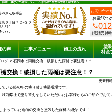
ュー
施工の流れ
会社概要
料金プラン
無料点検
、防水工事などの外装リフォームは街の外壁塗装やさん取手店へ。
お問い合わ
装やさん取手店
お電話で
市東６丁目７２−２０
012
phone
62-879
4-6773
[電話受付時
塗
様の声
工事メニュー
施工の流れ
料金
ブログ
石岡市で雨樋交換！破損した雨樋は要注意！？
雨樋交換！破損した雨樋は要注意！？
更新日時:
っている築40年の塗り替え塗装現場です。
、以前弊社で塗り替えをしていただいたお客様からのご紹介でお問
てしまっていた雨樋の交換と塗装した雨樋の紹介 です！