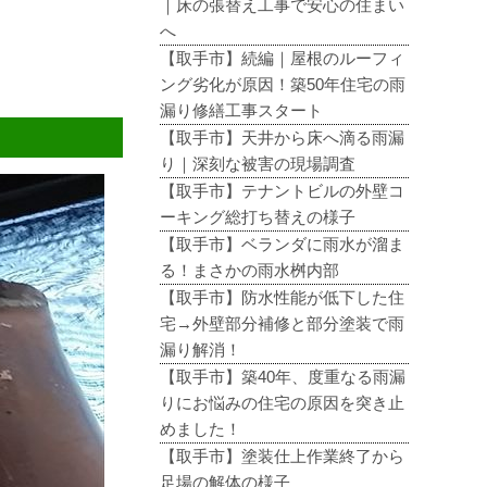
｜床の張替え工事で安心の住まい
へ
【取手市】続編｜屋根のルーフィ
ング劣化が原因！築50年住宅の雨
漏り修繕工事スタート
【取手市】天井から床へ滴る雨漏
り｜深刻な被害の現場調査
【取手市】テナントビルの外壁コ
ーキング総打ち替えの様子
【取手市】ベランダに雨水が溜ま
る！まさかの雨水桝内部
【取手市】防水性能が低下した住
宅→外壁部分補修と部分塗装で雨
漏り解消！
【取手市】築40年、度重なる雨漏
りにお悩みの住宅の原因を突き止
めました！
【取手市】塗装仕上作業終了から
足場の解体の様子