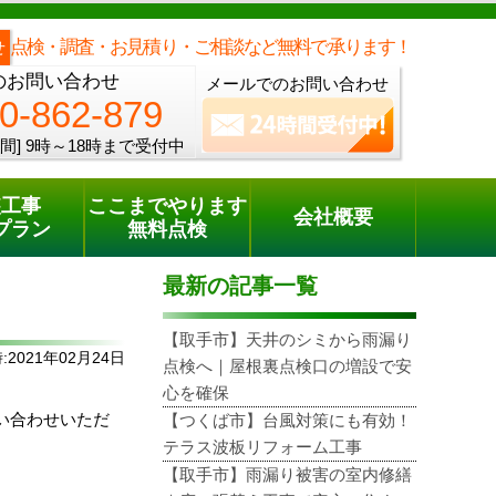
メールでのご相談
電話でのご相談
[9時～18時まで受付中]
0120-862-879
phone
点検・調査・お見積り・ご相談など無料で承ります！
せ
のお問い合わせ
メールでのお問い合わせ
0-862-879
間]
9時～18時まで受付中
装工事
ここまでやります
会社概要
プラン
無料点検
最新の記事一覧
【取手市】天井のシミから雨漏り
2021年02月24日
点検へ｜屋根裏点検口の増設で安
心を確保
い合わせいただ
【つくば市】台風対策にも有効！
テラス波板リフォーム工事
【取手市】雨漏り被害の室内修繕