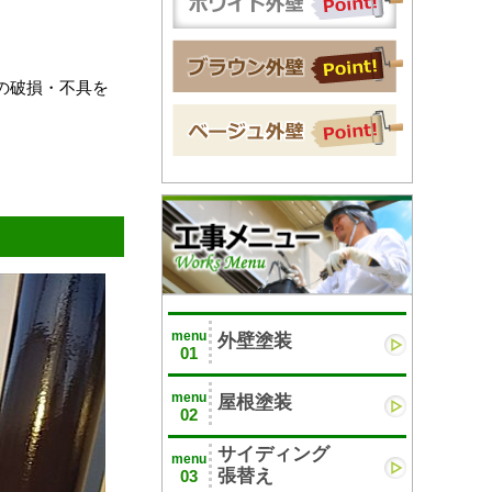
の破損・不具を
menu
外壁塗装
01
menu
屋根塗装
02
サイディング
menu
張替え
03