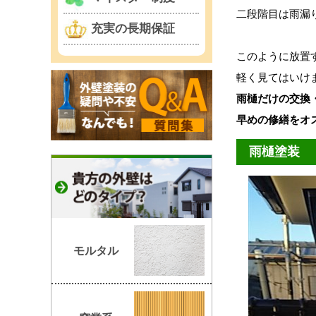
二段階目は雨漏
充実の長期保証
このように放置
軽く見てはいけ
雨樋だけの交換
早めの修繕をオ
雨樋塗装
モルタル