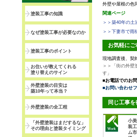
外壁や屋根の色
関連ページ
塗装工事の知識
＞＞築40年の
＞＞下妻市で雨
なぜ塗装工事が必要なのか
お気軽にご
塗装工事のポイント
現地調査後、契
＞＞「街の外壁
お住いが教えてくれる
塗り替えのサイン
す」
■お電話でのお
外壁塗装の目安は
■お問い合わせ
築10年って本当？
同じ工事を
外壁塗装の全工程
小
「外壁塗装はまだするな」
装
その理由と塗装タイミング
ム