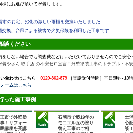
同様にお選び頂いて塗装します。
土浦市のお宅、劣化の激しい雨樋を交換いたしました
樋交換。台風による被害で火災保険を利用した工事です
相談ください
約をしない場合でも調査費などはいただいておりませんのでご安心
塗装やさん 取手店 の不安ゼロ宣言！外壁塗装工事のトラブル・不
問い合わせ
はこちら
0120-862-879
［電話受付時間］平日9時～18
フォーム
はこちら
行った施工事例
美玉市で外壁塗
石岡市で築19年の
土
工事！リフォー
モニエル瓦の塗り
心
市民講座を受講
替え工事のご相
談