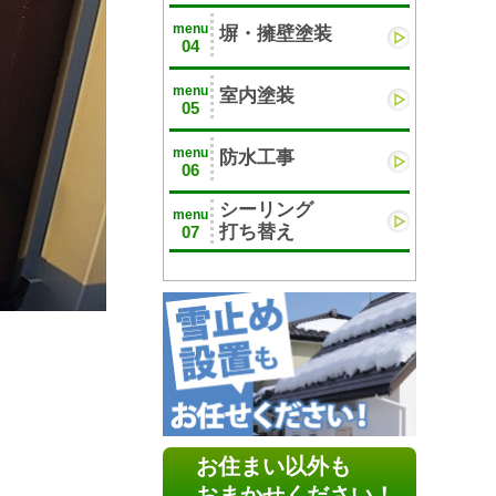
menu
塀・擁壁塗装
04
menu
室内塗装
05
menu
防水工事
06
シーリング
menu
打ち替え
07
お住まい以外も
おまかせください！