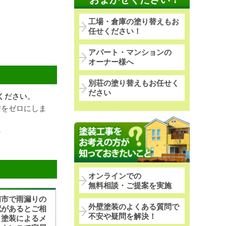
工場・倉庫の塗り替えもお
任せください！
アパート・マンションの
オーナー様へ
別荘の塗り替えもお任せく
ださい
ください。
安をゼロにしま
時
オンラインでの
無料相談・ご提案を実施
浦市で雨漏りの
外壁塗装のよくある質問で
配があるとご相
不安や疑問を解決！
！塗装によるメ