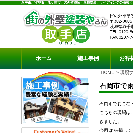
ホーム
施工事例
お客様の声
工事メニ
取手市、守谷市、龍ケ崎市、の外壁塗装・屋根塗装、サイディングの張替え
街の外壁塗
〒302-0005
茨城県取手
TEL:0120-8
FAX:0297-7
ホーム
施工事例
お客
HOME
現場
石岡市で
石岡市でおこな
こちらの現場は
きました。
今回は 破損し