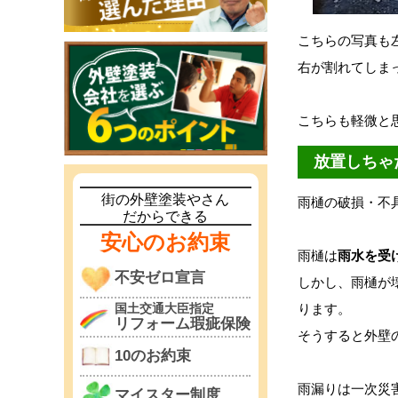
こちらの写真も
右が割れてしま
こちらも軽微と
放置しちゃ
街の外壁塗装やさん
雨樋の破損・不
だからできる
安心のお約束
雨樋は
雨水を受
不安ゼロ宣言
しかし、雨樋が
ります。
国土交通大臣指定
リフォーム瑕疵保険
そうすると外壁
10のお約束
雨漏りは一次災
マイスター制度