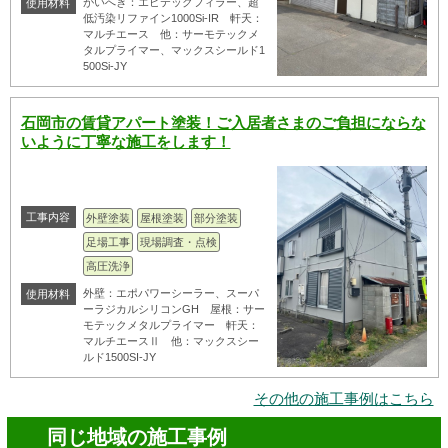
がいへき：エピテックフィラー、超
使用材料
低汚染リファイン1000Si-IR 軒天：
マルチエース 他：サーモテックメ
タルプライマー、マックスシールド1
500Si-JY
石岡市の賃貸アパート塗装！ご入居者さまのご負担にならな
いように丁寧な施工をします！
工事内容
外壁塗装
屋根塗装
部分塗装
足場工事
現場調査・点検
高圧洗浄
外壁：エポパワーシーラー、スーパ
使用材料
ーラジカルシリコンGH 屋根：サー
モテックメタルプライマー 軒天：
マルチエースⅡ 他：マックスシー
ルド1500SI-JY
その他の施工事例はこちら
同じ地域の施工事例