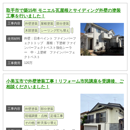
取手市で築15年 モニエル瓦屋根とサイディング外壁の塗装
工事を行いました！
工事内容
外壁塗装
屋根塗装
部分塗装
木部塗装
シーリング打ち替え
外壁：日本ペイント ファインパーフ
使用材料
ェクトトップ 屋根：下塗材 ファイ
ンパーフェクトベスト強化シーラ
ー 中・上塗材 ファインパーフェ
クトベスト
120万
工事費用
小美玉市で外壁塗装工事！リフォーム市民講座を受講後、ご
相談くださいました！
工事内容
外壁塗装
部分塗装
現場調査・点検
足場工事
その他
軒天張り替え