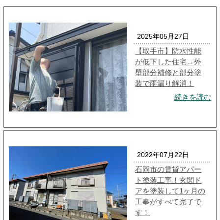
2025年05月27日
【取手市】防水性能
が低下した住宅→外
壁部分補修と部分塗
装で雨漏り解消！
続きを読む
2022年07月22日
石岡市の賃貸アパー
ト塗装工事！玄関ド
アを塗装して1ヶ月の
工事がすべて完了で
す！