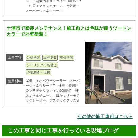
ラー、超低汚染リファイン1000Si-IR
軒天：ノキテンエース 付帯部：
スーパーシャネツサーモ
土浦市で塗装メンテナンス！施工前とは色味が違うツートン
カラーで外壁塗装！
工事内容
外壁塗装
屋根塗装
部分塗装
シーリング打ち替え
現場調査・点検
屋根：エポパワーシーラー、スーパ
使用材料
ーシャネツサーモF 外壁：超低汚
染プラチナリファイン2000MF 軒
天：マルチエース ほか：サーモテ
ックシーラー、アステックプラスS
その他の施工事例はこちら
この工事と同じ工事を行っている現場ブログ