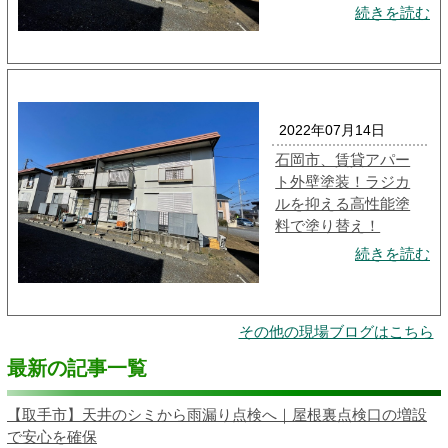
続きを読む
2022年07月14日
石岡市、賃貸アパー
ト外壁塗装！ラジカ
ルを抑える高性能塗
料で塗り替え！
続きを読む
その他の現場ブログはこちら
最新の記事一覧
【取手市】天井のシミから雨漏り点検へ｜屋根裏点検口の増設
で安心を確保