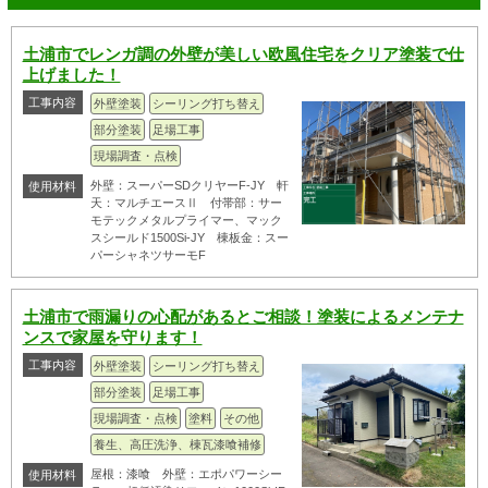
土浦市でレンガ調の外壁が美しい欧風住宅をクリア塗装で仕
上げました！
工事内容
外壁塗装
シーリング打ち替え
部分塗装
足場工事
現場調査・点検
外壁：スーパーSDクリヤーF-JY 軒
使用材料
天：マルチエースⅡ 付帯部：サー
モテックメタルプライマー、マック
スシールド1500Si-JY 棟板金：スー
パーシャネツサーモF
土浦市で雨漏りの心配があるとご相談！塗装によるメンテナ
ンスで家屋を守ります！
工事内容
外壁塗装
シーリング打ち替え
部分塗装
足場工事
現場調査・点検
塗料
その他
養生、高圧洗浄、棟瓦漆喰補修
屋根：漆喰 外壁：エポパワーシー
使用材料