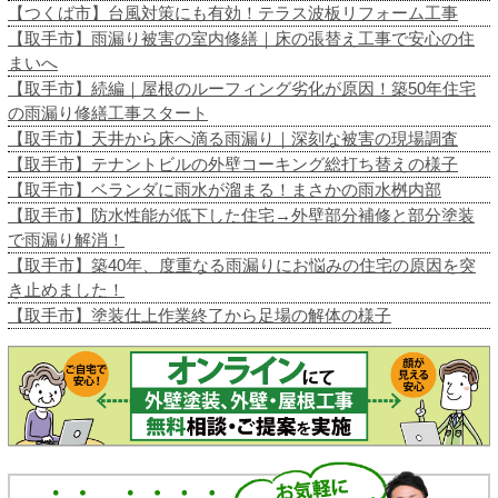
【つくば市】台風対策にも有効！テラス波板リフォーム工事
【取手市】雨漏り被害の室内修繕｜床の張替え工事で安心の住
まいへ
【取手市】続編｜屋根のルーフィング劣化が原因！築50年住宅
の雨漏り修繕工事スタート
【取手市】天井から床へ滴る雨漏り｜深刻な被害の現場調査
【取手市】テナントビルの外壁コーキング総打ち替えの様子
【取手市】ベランダに雨水が溜まる！まさかの雨水桝内部
【取手市】防水性能が低下した住宅→外壁部分補修と部分塗装
で雨漏り解消！
【取手市】築40年、度重なる雨漏りにお悩みの住宅の原因を突
き止めました！
【取手市】塗装仕上作業終了から足場の解体の様子