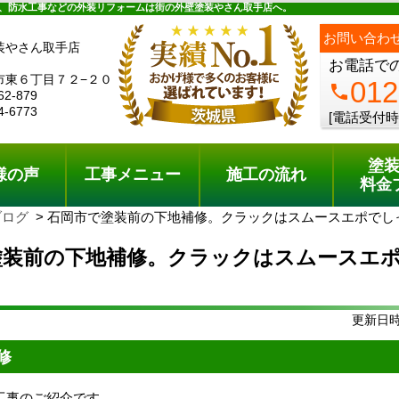
ュー
施工の流れ
会社概要
料金プラン
無料点検
、防水工事などの外装リフォームは街の外壁塗装やさん取手店へ。
お問い合わ
装やさん取手店
お電話で
市東６丁目７２−２０
012
phone
62-879
4-6773
[電話受付時
塗
様の声
工事メニュー
施工の流れ
料金
ブログ
石岡市で塗装前の下地補修。クラックはスムースエポでし
塗装前の下地補修。クラックはスムースエ
更新日時:
修
工事のご紹介です。