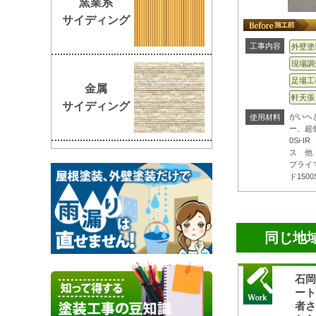
窯業系
サイディング
工事内容
外壁塗
現場調
足場工
金属
軒天張
サイディング
がいへ
使用材料
ー、超
0Si-
ス 他
プライ
ド1500S
同じ地
石
ー
者