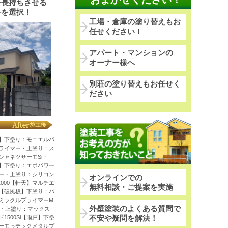
を長持ちさせる
料を選択！
工場・倉庫の塗り替えもお
任せください！
アパート・マンションの
オーナー様へ
別荘の塗り替えもお任せく
ださい
】下塗り：モニエルパ
ライマー・上塗り：ス
シャネツサーモSi・
】下塗り：エポパワー
ー・上塗り：シリコン
オンラインでの
1000【軒天】マルチエ
無料相談・ご提案を実施
【破風板】下塗り：バ
ミラクルプライマーM
外壁塗装のよくある質問で
00・上塗り：マックス
不安や疑問を解決！
1500Si【雨戸】下塗
ーモっテックメタルプ