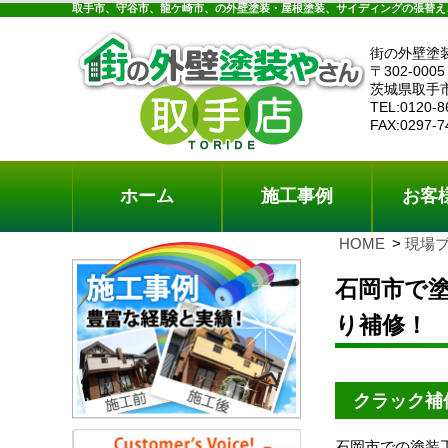
ホーム
施工事例
お客様の声
工事メニ
取手市、守谷市、龍ケ崎市、の外壁塗装・屋根塗装、サイディングの張替え
街の外壁塗
〒302-0005
茨城県取手
TEL:0120-8
FAX:0297-7
ホーム
施工事例
お客
HOME
現場
石岡市で
り補修！
クラック補
石岡市での塗装