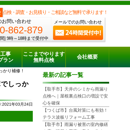
メールでのご相談
電話でのご相談
[9時～18時まで受付中]
0120-862-879
phone
点検・調査・お見積り・ご相談など無料で承ります！
せ
のお問い合わせ
メールでのお問い合わせ
0-862-879
間]
9時～18時まで受付中
装工事
ここまでやります
会社概要
プラン
無料点検
っかり補修！
最新の記事一覧
ポでしっか
【取手市】天井のシミから雨漏り
点検へ｜屋根裏点検口の増設で安
心を確保
2021年03月24日
【つくば市】台風対策にも有効！
テラス波板リフォーム工事
【取手市】雨漏り被害の室内修繕