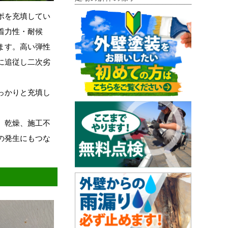
ポを充填してい
着力性・耐候
ます。高い弾性
に追従し二次劣
っかりと充填し
、乾燥、施工不
の発生にもつな