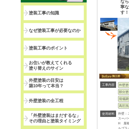
な
寧
す
塗装工事の知識
なぜ塗装工事が必要なのか
塗装工事のポイント
お住いが教えてくれる
塗り替えのサイン
外壁塗装の目安は
工事内容
築10年って本当？
外壁塗
部分塗
現場調
外壁塗装の全工程
高圧洗
外壁：
使用材料
「外壁塗装はまだするな」
スーパ
その理由と塗装タイミング
H 屋
ルプラ