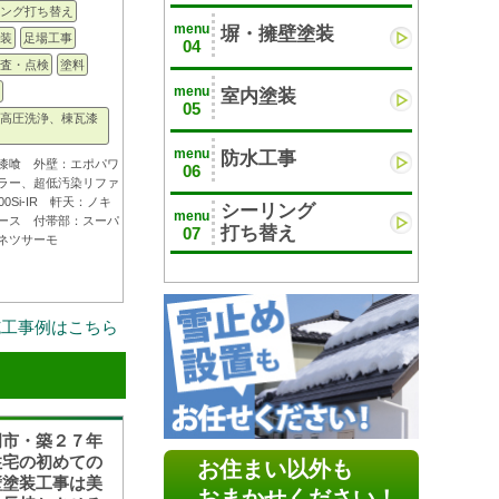
ング打ち替え
menu
塀・擁壁塗装
装
足場工事
04
査・点検
塗料
menu
室内塗装
05
高圧洗浄、棟瓦漆
menu
防水工事
漆喰 外壁：エポパワ
06
ラー、超低汚染リファ
00Si-IR 軒天：ノキ
シーリング
menu
ース 付帯部：スーパ
打ち替え
07
ネツサーモ
施工事例はこちら
岡市・築２７年
住宅の初めての
お住まい以外も
壁塗装工事は美
おまかせください！