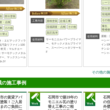
シーリ
部分塗
現場調
装
部分塗装
その他
工事内容
屋根塗装
足場工事
査・点検
養生、
現場調査・点検
その他
事
その他
喰補修
高圧洗浄
り替え
屋根：
使用材料
サーモニエルパワープライマ
使用材料
ーシー
き：エピテックフィラ
ー、モテックメタルプライマ
イン10
低汚染リファイン100
ー、スーパーシャネツサーモ
テンエ
IR 軒天：マルチエー
F
ーシャ
：サーモテックメタル
マー、マックスシール
i-JY
その他の
域の施工事例
岡市の賃貸アパ
石岡市で築19年の
石
ト塗装！ご入居
モニエル瓦の塗り
の
さまのご負担に
替え工事のご相
外