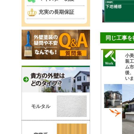
充実の長期保証
同じ工事を
小
装
ム
後
い
モルタル