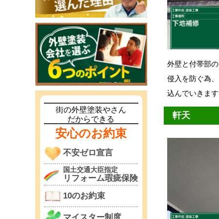
外壁と付帯部の
侵入を防ぐ為、
込んでいきます
街の外壁塗装やさん
軒天
だからできる
安心のお約束
不安ゼロ宣言
国土交通大臣指定
リフォーム瑕疵保険
10のお約束
マイスター制度