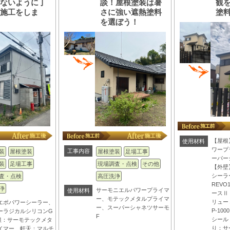
らないように丁
談！屋根塗装は暑
観
な施工をしま
さに強い遮熱塗料
塗
！
を選ぼう！
【屋根
使用材料
ワープ
工事内容
装
屋根塗装
屋根塗装
足場工事
ーパー
装
足場工事
現場調査・点検
その他
【外壁
シーラ
査・点検
高圧洗浄
REVO
浄
サーモニエルパワープライマ
使用材料
ースⅡ
ー、モテックメタルプライマ
リュー
エポパワーシーラー、
ー、スーパーシャネツサーモ
P-10
ーラジカルシリコンG
F
シールド
根：サーモテックメタ
り：サ
イマー 軒天：マルチ