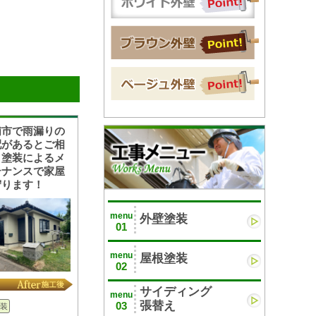
浦市で雨漏りの
配があるとご相
！塗装によるメ
テナンスで家屋
守ります！
menu
外壁塗装
01
menu
屋根塗装
02
サイディング
menu
張替え
03
装