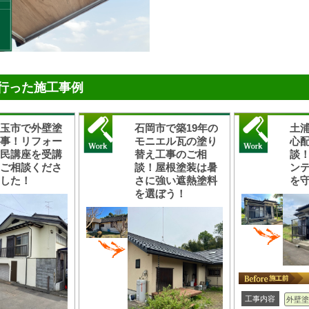
行った施工事例
美玉市で外壁塗
石岡市で築19年の
土
工事！リフォー
モニエル瓦の塗り
心
市民講座を受講
替え工事のご相
談
、ご相談くださ
談！屋根塗装は暑
ン
ました！
さに強い遮熱塗料
を
を選ぼう！
工事内容
外壁塗