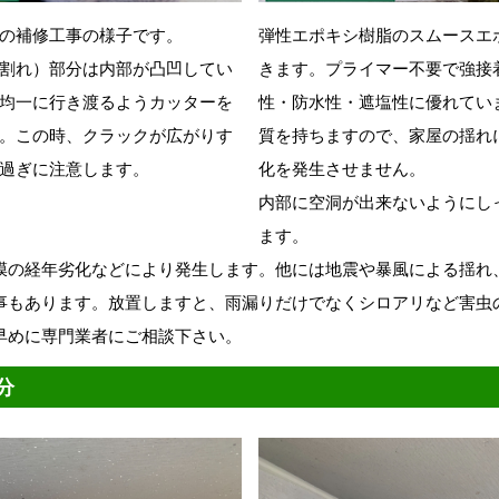
の補修工事の様子です。
弾性エポキシ樹脂のスムースエ
割れ）部分は内部が凸凹してい
きます。プライマー不要で強接
均一に行き渡るようカッターを
性・防水性・遮塩性に優れてい
。この時、クラックが広がりす
質を持ちますので、家屋の揺れ
過ぎに注意します。
化を発生させません。
内部に空洞が出来ないようにし
ます。
膜の経年劣化などにより発生します。他には地震や暴風による揺れ
事もあります。放置しますと、雨漏りだけでなくシロアリなど害虫
早めに専門業者にご相談下さい。
分