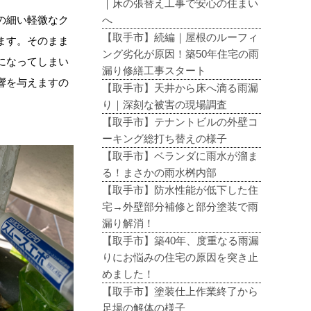
｜床の張替え工事で安心の住まい
の細い軽微なク
へ
【取手市】続編｜屋根のルーフィ
ます。そのまま
ング劣化が原因！築50年住宅の雨
になってしまい
漏り修繕工事スタート
響を与えますの
【取手市】天井から床へ滴る雨漏
り｜深刻な被害の現場調査
【取手市】テナントビルの外壁コ
ーキング総打ち替えの様子
【取手市】ベランダに雨水が溜ま
る！まさかの雨水桝内部
【取手市】防水性能が低下した住
宅→外壁部分補修と部分塗装で雨
漏り解消！
【取手市】築40年、度重なる雨漏
りにお悩みの住宅の原因を突き止
めました！
【取手市】塗装仕上作業終了から
足場の解体の様子