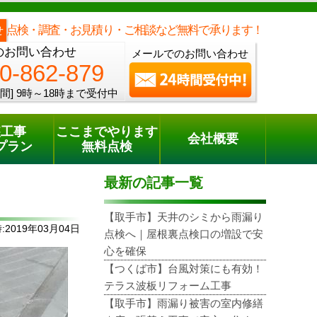
メールでのご相談
電話でのご相談
[9時～18時まで受付中]
0120-862-879
phone
点検・調査・お見積り・ご相談など無料で承ります！
せ
のお問い合わせ
メールでのお問い合わせ
0-862-879
間]
9時～18時まで受付中
装工事
ここまでやります
会社概要
プラン
無料点検
最新の記事一覧
【取手市】天井のシミから雨漏り
2019年03月04日
点検へ｜屋根裏点検口の増設で安
心を確保
【つくば市】台風対策にも有効！
テラス波板リフォーム工事
【取手市】雨漏り被害の室内修繕