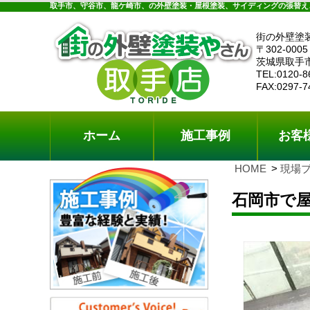
ホーム
施工事例
お客様の声
工事メニ
取手市、守谷市、龍ケ崎市、の外壁塗装・屋根塗装、サイディングの張替え
街の外壁塗
〒302-0005
茨城県取手
TEL:0120-8
FAX:0297-7
ホーム
施工事例
お客
HOME
現場
石岡市で