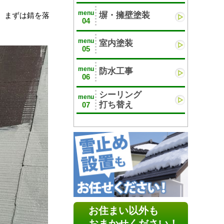
menu
塀・擁壁塗装
、まずは錆を落
04
menu
室内塗装
05
menu
防水工事
06
シーリング
menu
打ち替え
07
お住まい以外も
おまかせください！