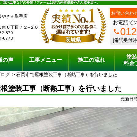
ュー
施工の流れ
会社概要
料金プラン
無料点検
、防水工事などの外装リフォームは街の外壁塗装やさん取手店へ。
お問い合わ
装やさん取手店
お電話で
市東６丁目７２−２０
012
phone
62-879
4-6773
[電話受付時
塗
様の声
工事メニュー
施工の流れ
料金
ブログ
石岡市で屋根塗装工事（断熱工事）を行いました
屋根塗装工事（断熱工事）を行いました
更新日時: