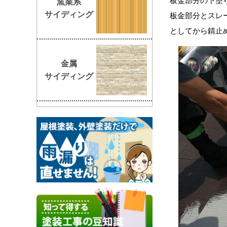
板金部分の下塗
窯業系
サイディング
板金部分とスレ
としてから錆止
金属
サイディング