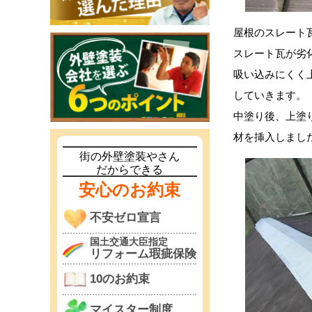
屋根のスレート
スレート瓦が劣
吸い込みにくく
していきます。
中塗り後、上塗
材を挿入しまし
街の外壁塗装やさん
だからできる
安心のお約束
不安ゼロ宣言
国土交通大臣指定
リフォーム瑕疵保険
10のお約束
マイスター制度