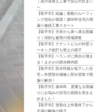
｜床の張替え工事で安心の住まい
へ
【取手市】続編｜屋根のルーフィ
ング劣化が原因！築50年住宅の雨
漏り修繕工事スタート
【取手市】天井から床へ滴る雨漏
り｜深刻な被害の現場調査
【取手市】テナントビルの外壁コ
ーキング総打ち替えの様子
【取手市】ベランダに雨水が溜ま
る！まさかの雨水桝内部
【取手市】防水性能が低下した住
宅→外壁部分補修と部分塗装で雨
漏り解消！
【取手市】築40年、度重なる雨漏
りにお悩みの住宅の原因を突き止
めました！
【取手市】塗装仕上作業終了から
足場の解体の様子