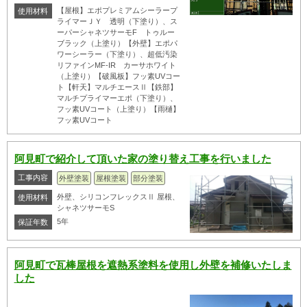
【屋根】エポプレミアムシーラープ
使用材料
ライマーＪＹ 透明（下塗り）、ス
ーパーシャネツサーモF トゥルー
ブラック（上塗り）【外壁】エポパ
ワーシーラー（下塗り）、超低汚染
リファインMF-IR カーサホワイト
（上塗り）【破風板】フッ素UVコー
ト【軒天】マルチエースⅡ【鉄部】
マルチプライマーエポ（下塗り）、
フッ素UVコート（上塗り）【雨樋】
フッ素UVコート
阿見町で紹介して頂いた家の塗り替え工事を行いました
工事内容
外壁塗装
屋根塗装
部分塗装
外壁、シリコンフレックスⅡ 屋根、
使用材料
シャネツサーモS
5年
保証年数
阿見町で瓦棒屋根を遮熱系塗料を使用し外壁を補修いたしま
した