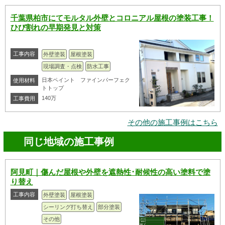
千葉県柏市にてモルタル外壁とコロニアル屋根の塗装工事！
ひび割れの早期発見と対策
工事内容
外壁塗装
屋根塗装
現場調査・点検
防水工事
日本ペイント ファインパーフェク
使用材料
トトップ
140万
工事費用
その他の施工事例はこちら
同じ地域の施工事例
阿見町｜傷んだ屋根や外壁を遮熱性･耐候性の高い塗料で塗
り替え
工事内容
外壁塗装
屋根塗装
シーリング打ち替え
部分塗装
その他