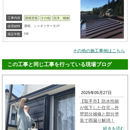
工事内容
屋根塗装
その他
洗浄、補修
屋根、シャネツサーモJY
使用材料
5年
保証年数
その他の施工事例はこちら
この工事と同じ工事を行っている現場ブログ
2025年05月27日
【取手市】防水性能
が低下した住宅→外
壁部分補修と部分塗
装で雨漏り解消！
続きを読む