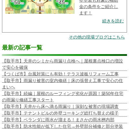
壁塗装も対象の補助
金の条件をご紹介し
ます！
続きを読む
その他の現場ブログはこちら
最新の記事一覧
【取手市】天井のシミから雨漏り点検へ｜屋根裏点検口の増設
で安心を確保
【つくば市】台風対策にも有効！テラス波板リフォーム工事
【取手市】雨漏り被害の室内修繕｜床の張替え工事で安心の住
まいへ
【取手市】続編｜屋根のルーフィング劣化が原因！築50年住宅
の雨漏り修繕工事スタート
【取手市】天井から床へ滴る雨漏り｜深刻な被害の現場調査
【取手市】テナントビルの外壁コーキング総打ち替えの様子
【取手市】ベランダに雨水が溜まる！まさかの雨水桝内部
【取手市】防水性能が低下した住宅→外壁部分補修と部分塗装