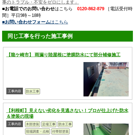
事のトラブル・不安をゼロにします
」
■お電話でのお問い合わせ
はこちら
0120-862-879
［電話受付時
間］平日9時～18時
■お問い合わせフォーム
はこちら
同じ工事を行った施工事例
【龍ケ崎市】 雨漏り陸屋根に塗膜防水にて部分補修施工
工事内容
防水工事
【利根町】見えない劣化を見逃さない！プロが仕上げた防水
＆塗装の現場
工事内容
木部塗装
足場工事
防水工事
現場調査・点検
付帯部塗装