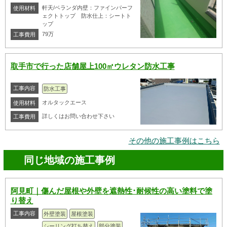
軒天/ベランダ内壁：ファインパーフ
使用材料
ェクトトップ 防水仕上：シートト
ップ
79万
工事費用
取手市で行った店舗屋上100㎡ウレタン防水工事
工事内容
防水工事
オルタックエース
使用材料
詳しくはお問い合わせ下さい
工事費用
その他の施工事例はこちら
同じ地域の施工事例
阿見町｜傷んだ屋根や外壁を遮熱性･耐候性の高い塗料で塗
り替え
工事内容
外壁塗装
屋根塗装
シーリング打ち替え
部分塗装