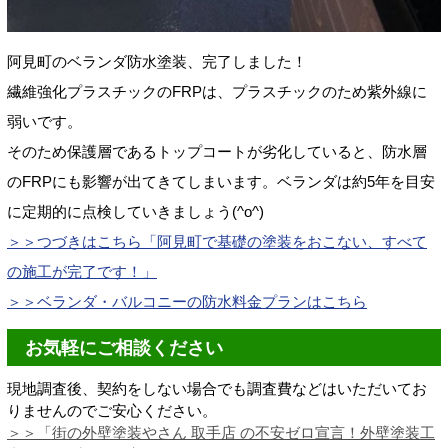
阿見町のベランダ防水塗装、完了しました！
繊維強化プラスチックのFRPは、プラスチックのため紫外線に
弱いです。
そのため保護層であるトップコートが劣化していると、防水層
のFRPにも影響が出てきてしまいます。ベランダは約5年を目安
に定期的に点検していきましょう(^o^)
＞＞つづきはこちら「
阿見町で基礎の塗装をおこない、すべて
の施工が完了です！」
＞＞ベランダ・バルコニーの防水料金プランはこちら
お気軽にご相談ください
現地調査後、契約をしない場合でも調査費などはいただいてお
りませんのでご安心ください。
＞＞「街の外壁塗装やさん 取手店 の不安ゼロ宣言！
外壁塗装工