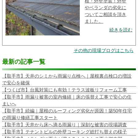
根・外壁塗装！外壁
やベランダの劣化に
ついてご相談を頂き
ました。
続きを読む
その他の現場ブログはこちら
最新の記事一覧
【取手市】天井のシミから雨漏り点検へ｜屋根裏点検口の増設
で安心を確保
【つくば市】台風対策にも有効！テラス波板リフォーム工事
【取手市】雨漏り被害の室内修繕｜床の張替え工事で安心の住
まいへ
【取手市】続編｜屋根のルーフィング劣化が原因！築50年住宅
の雨漏り修繕工事スタート
【取手市】天井から床へ滴る雨漏り｜深刻な被害の現場調査
【取手市】テナントビルの外壁コーキング総打ち替えの様子