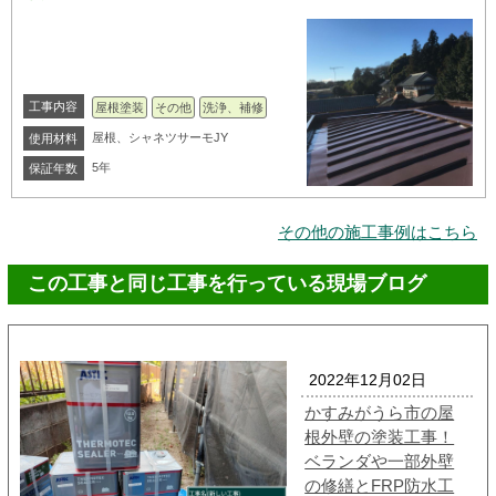
工事内容
屋根塗装
その他
洗浄、補修
屋根、シャネツサーモJY
使用材料
5年
保証年数
その他の施工事例はこちら
この工事と同じ工事を行っている現場ブログ
2022年12月02日
かすみがうら市の屋
根外壁の塗装工事！
ベランダや一部外壁
の修繕とFRP防水工