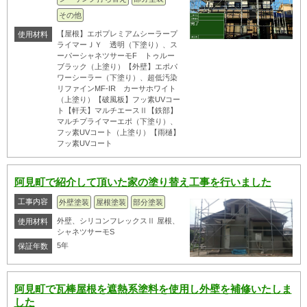
その他
【屋根】エポプレミアムシーラープ
使用材料
ライマーＪＹ 透明（下塗り）、ス
ーパーシャネツサーモF トゥルー
ブラック（上塗り）【外壁】エポパ
ワーシーラー（下塗り）、超低汚染
リファインMF-IR カーサホワイト
（上塗り）【破風板】フッ素UVコー
ト【軒天】マルチエースⅡ【鉄部】
マルチプライマーエポ（下塗り）、
フッ素UVコート（上塗り）【雨樋】
フッ素UVコート
阿見町で紹介して頂いた家の塗り替え工事を行いました
工事内容
外壁塗装
屋根塗装
部分塗装
外壁、シリコンフレックスⅡ 屋根、
使用材料
シャネツサーモS
5年
保証年数
阿見町で瓦棒屋根を遮熱系塗料を使用し外壁を補修いたしま
した