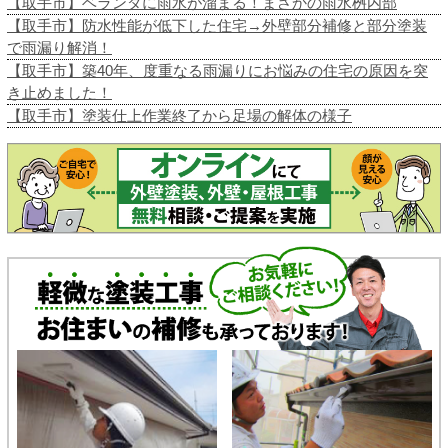
【取手市】ベランダに雨水が溜まる！まさかの雨水桝内部
【取手市】防水性能が低下した住宅→外壁部分補修と部分塗装
で雨漏り解消！
【取手市】築40年、度重なる雨漏りにお悩みの住宅の原因を突
き止めました！
【取手市】塗装仕上作業終了から足場の解体の様子