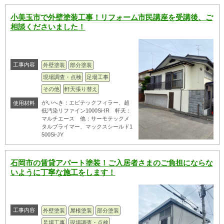
小美玉市で外壁塗装工事！リフォーム市民講座を受講後、ご
相談くださいました！
工事内容
外壁塗装
部分塗装
現場調査・点検
足場工事
その他
軒天張り替え
がいへき：エピテックフィラー、超
使用材料
低汚染リファイン1000Si-IR 軒天：
マルチエース 他：サーモテックメ
タルプライマー、マックスシールド1
500Si-JY
石岡市の賃貸アパート塗装！ご入居者さまのご負担にならな
いように丁寧な施工をします！
工事内容
外壁塗装
屋根塗装
部分塗装
足場工事
現場調査・点検