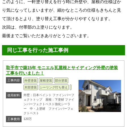
このように、一軒塗り替えを行う時に外壁や、屋根の仕様ばか
り気になってしまいますが、細かなところの仕様もきちんと見
て頂けるとより、塗り替え工事が分かりやすくなります。
次回は、付帯部の上塗りになります。
最後までご覧いただきありがとうございます。
同じ工事を行った施工事例
取手市で築15年 モニエル瓦屋根とサイディング外壁の塗装
工事を行いました！
工事内容
外壁塗装
屋根塗装
部分塗装
木部塗装
シーリング打ち替え
外壁：日本ペイント ファインパーフ
使用材料
ェクトトップ 屋根：下塗材 ファイ
ンパーフェクトベスト強化シーラ
ー 中・上塗材 ファインパーフェ
クトベスト
120万
工事費用