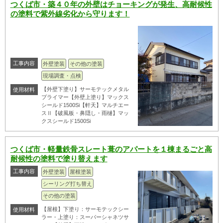
つくば市・築４０年の外壁はチョーキングが発生、高耐候性
の塗料で紫外線劣化から守ります！
工事内容
外壁塗装
その他の塗装
現場調査・点検
【外壁下塗り】サーモテックメタル
使用材料
プライマー【外壁上塗り】マックス
シールド1500Si【軒天】マルチエー
スⅡ【破風板・鼻隠し・雨樋】マッ
クスシールド1500Si
つくば市・軽量鉄骨スレート葺のアパートを１棟まるごと高
耐候性の塗料で塗り替えます
工事内容
外壁塗装
屋根塗装
シーリング打ち替え
その他の塗装
【屋根】下塗り：サーモテックシー
使用材料
ラー・上塗り：スーパーシャネツサ