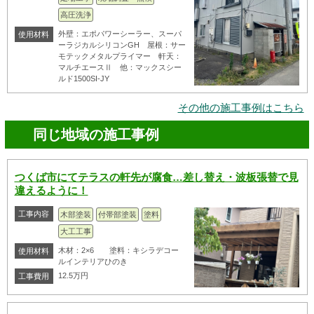
高圧洗浄
外壁：エポパワーシーラー、スーパ
使用材料
ーラジカルシリコンGH 屋根：サー
モテックメタルプライマー 軒天：
マルチエースⅡ 他：マックスシー
ルド1500SI-JY
その他の施工事例はこちら
同じ地域の施工事例
つくば市にてテラスの軒先が腐食…差し替え・波板張替で見
違えるように！
工事内容
木部塗装
付帯部塗装
塗料
大工工事
木材：2×6 塗料：キシラデコー
使用材料
ルインテリアひのき
12.5万円
工事費用