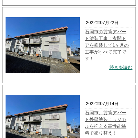
2022年07月22日
石岡市の賃貸アパー
ト塗装工事！玄関ド
アを塗装して1ヶ月の
工事がすべて完了で
す！
続きを読む
2022年07月14日
石岡市、賃貸アパー
ト外壁塗装！ラジカ
ルを抑える高性能塗
料で塗り替え！