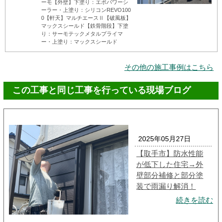
ーモ【外壁】下塗り：エポパワーシ
ーラー・上塗り：シリコンREVO100
0【軒天】マルチエースⅡ【破風板】
マックスシールド【鉄骨階段】下塗
り：サーモテックメタルプライマ
ー・上塗り：マックスシールド
その他の施工事例はこちら
この工事と同じ工事を行っている現場ブログ
2025年05月27日
【取手市】防水性能
が低下した住宅→外
壁部分補修と部分塗
装で雨漏り解消！
続きを読む