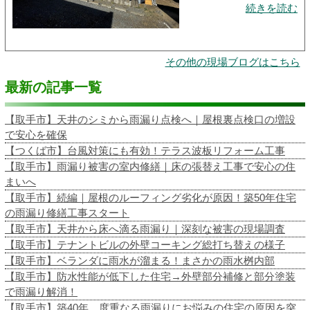
続きを読む
その他の現場ブログはこちら
最新の記事一覧
【取手市】天井のシミから雨漏り点検へ｜屋根裏点検口の増設
で安心を確保
【つくば市】台風対策にも有効！テラス波板リフォーム工事
【取手市】雨漏り被害の室内修繕｜床の張替え工事で安心の住
まいへ
【取手市】続編｜屋根のルーフィング劣化が原因！築50年住宅
の雨漏り修繕工事スタート
【取手市】天井から床へ滴る雨漏り｜深刻な被害の現場調査
【取手市】テナントビルの外壁コーキング総打ち替えの様子
【取手市】ベランダに雨水が溜まる！まさかの雨水桝内部
【取手市】防水性能が低下した住宅→外壁部分補修と部分塗装
で雨漏り解消！
【取手市】築40年、度重なる雨漏りにお悩みの住宅の原因を突