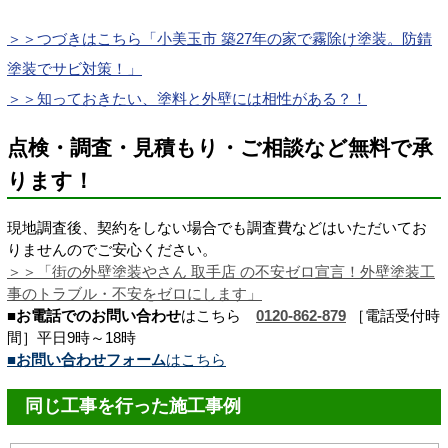
＞＞つづきはこちら「小美玉市 築27年の家で霧除け塗装。防錆
塗装でサビ対策！」
＞＞知っておきたい、塗料と外壁には相性がある？！
点検・調査・見積もり・ご相談など無料で承
ります！
現地調査後、契約をしない場合でも調査費などはいただいてお
りませんのでご安心ください。
＞＞「街の外壁塗装やさん 取手店 の不安ゼロ宣言！
外壁塗装工
事のトラブル・不安をゼロにします
」
■お電話でのお問い合わせ
はこちら
0120-862-879
［電話受付時
間］平日9時～18時
■お問い合わせフォーム
はこちら
同じ工事を行った施工事例