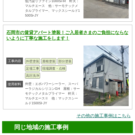
低汚染リファイン1000Si-IR 軒天：
マルチエース 他：サーモテックメ
タルプライマー、マックスシールド1
500Si-JY
石岡市の賃貸アパート塗装！ご入居者さまのご負担にならな
いように丁寧な施工をします！
工事内容
外壁塗装
屋根塗装
部分塗装
足場工事
現場調査・点検
高圧洗浄
外壁：エポパワーシーラー、スーパ
使用材料
ーラジカルシリコンGH 屋根：サー
モテックメタルプライマー 軒天：
マルチエースⅡ 他：マックスシー
ルド1500SI-JY
その他の施工事例はこちら
同じ地域の施工事例