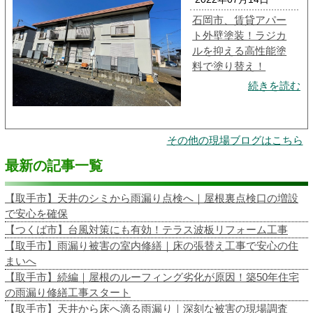
石岡市、賃貸アパー
ト外壁塗装！ラジカ
ルを抑える高性能塗
料で塗り替え！
続きを読む
その他の現場ブログはこちら
最新の記事一覧
【取手市】天井のシミから雨漏り点検へ｜屋根裏点検口の増設
で安心を確保
【つくば市】台風対策にも有効！テラス波板リフォーム工事
【取手市】雨漏り被害の室内修繕｜床の張替え工事で安心の住
まいへ
【取手市】続編｜屋根のルーフィング劣化が原因！築50年住宅
の雨漏り修繕工事スタート
【取手市】天井から床へ滴る雨漏り｜深刻な被害の現場調査