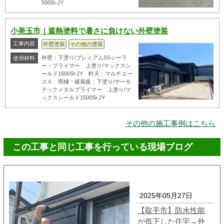
500Si-JY
小美玉市｜遮熱塗料で暑さに負けない外壁塗装
工事内容
外壁塗装
その他の塗装
外壁：下塗り/プレミアムSSシーラ
使用材料
ー・プライマー 上塗り/マックスシ
ールド1500Si-JY 軒天：マルチエー
スⅡ 雨樋・破風板：下塗り/サーモ
テックメタルプライマー 上塗り/マ
ックスシールド1500Si-JY
その他の施工事例はこちら
この工事と同じ工事を行っている現場ブログ
2025年05月27日
【取手市】防水性能
が低下した住宅→外