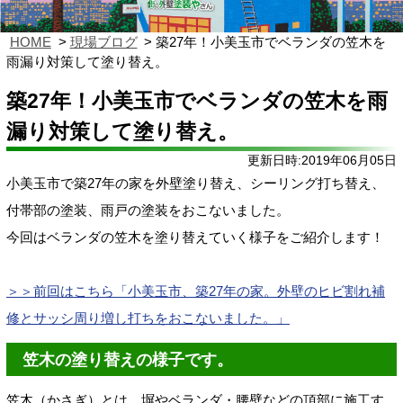
HOME
現場ブログ
築27年！小美玉市でベランダの笠木を
雨漏り対策して塗り替え。
築27年！小美玉市でベランダの笠木を雨
漏り対策して塗り替え。
更新日時:2019年06月05日
小美玉市で築27年の家を外壁塗り替え、シーリング打ち替え、
付帯部の塗装、雨戸の塗装をおこないました。
今回はベランダの笠木を塗り替えていく様子をご紹介します！
＞＞前回はこちら「小美玉市、築27年の家。外壁のヒビ割れ補
修とサッシ周り増し打ちをおこないました。」
笠木の塗り替えの様子です。
笠木（かさぎ）とは、塀やベランダ・腰壁などの頂部に施工す