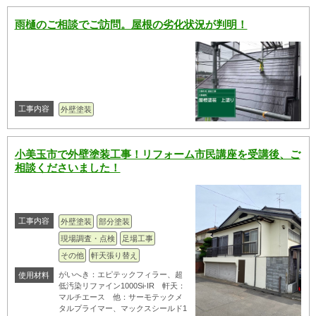
雨樋のご相談でご訪問。屋根の劣化状況が判明！
工事内容
外壁塗装
小美玉市で外壁塗装工事！リフォーム市民講座を受講後、ご
相談くださいました！
工事内容
外壁塗装
部分塗装
現場調査・点検
足場工事
その他
軒天張り替え
がいへき：エピテックフィラー、超
使用材料
低汚染リファイン1000Si-IR 軒天：
マルチエース 他：サーモテックメ
タルプライマー、マックスシールド1