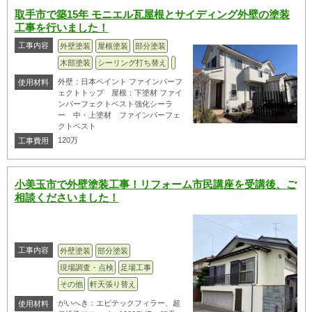
取手市で築15年 モニエル瓦屋根とサイディング外壁の塗装
工事を行いました！
工事内容
外壁塗装
屋根塗装
部分塗装
木部塗装
シーリング打ち替え
外壁：日本ペイント ファインパーフ
使用材料
ェクトトップ 屋根：下塗材 ファイ
ンパーフェクトベスト強化シーラ
ー 中・上塗材 ファインパーフェ
クトベスト
120万
工事費用
小美玉市で外壁塗装工事！リフォーム市民講座を受講後、ご
相談くださいました！
工事内容
外壁塗装
部分塗装
現場調査・点検
足場工事
その他
軒天張り替え
がいへき：エピテックフィラー、超
使用材料