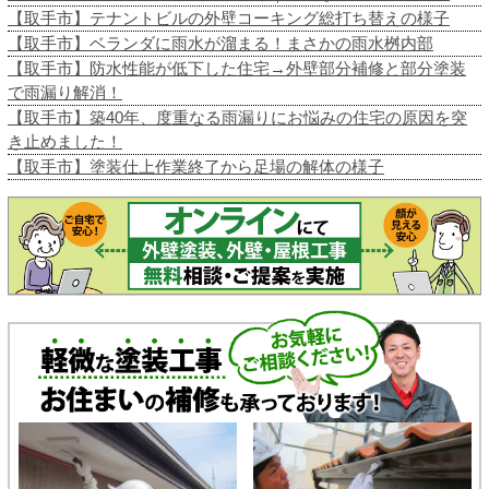
【取手市】テナントビルの外壁コーキング総打ち替えの様子
【取手市】ベランダに雨水が溜まる！まさかの雨水桝内部
【取手市】防水性能が低下した住宅→外壁部分補修と部分塗装
で雨漏り解消！
【取手市】築40年、度重なる雨漏りにお悩みの住宅の原因を突
き止めました！
【取手市】塗装仕上作業終了から足場の解体の様子