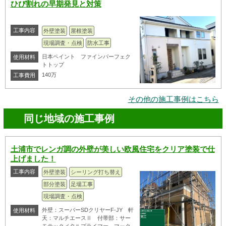
ひび割れの早期発見と対策
工事内容
外壁塗装
屋根塗装
現場調査・点検
防水工事
日本ペイント ファインパーフェク
使用材料
トトップ
140万
工事費用
その他の施工事例はこちら
同じ地域の施工事例
土浦市でレンガ調の外壁が美しい欧風住宅をクリア塗装で仕
上げました！
工事内容
外壁塗装
シーリング打ち替え
部分塗装
足場工事
現場調査・点検
外壁：スーパーSDクリヤーF-JY 軒
使用材料
天：マルチエースⅡ 付帯部：サー
モテックメタルプライマー、マック