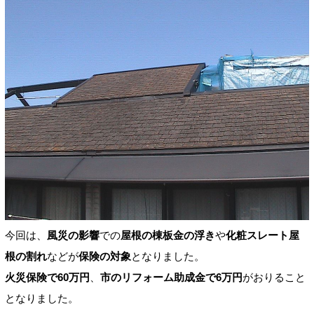
今回は、
風災の影響
での
屋根の棟板金の浮き
や
化粧スレート屋
根の割れ
などが
保険の対象
となりました。
火災保険で60万円
、
市のリフォーム助成金で6万円
がおりること
となりました。