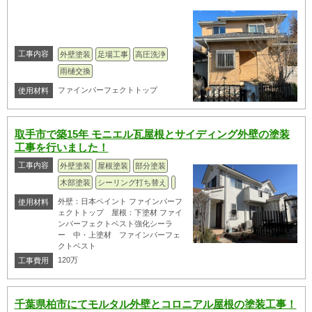
工事内容
外壁塗装
足場工事
高圧洗浄
雨樋交換
ファインパーフェクトトップ
使用材料
取手市で築15年 モニエル瓦屋根とサイディング外壁の塗装
工事を行いました！
工事内容
外壁塗装
屋根塗装
部分塗装
木部塗装
シーリング打ち替え
外壁：日本ペイント ファインパーフ
使用材料
ェクトトップ 屋根：下塗材 ファイ
ンパーフェクトベスト強化シーラ
ー 中・上塗材 ファインパーフェ
クトベスト
120万
工事費用
千葉県柏市にてモルタル外壁とコロニアル屋根の塗装工事！