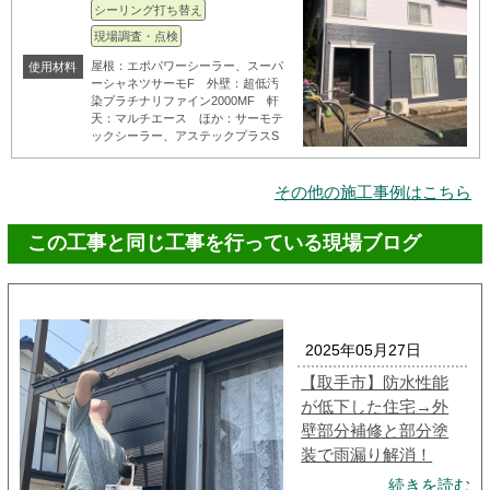
シーリング打ち替え
現場調査・点検
屋根：エポパワーシーラー、スーパ
使用材料
ーシャネツサーモF 外壁：超低汚
染プラチナリファイン2000MF 軒
天：マルチエース ほか：サーモテ
ックシーラー、アステックプラスS
その他の施工事例はこちら
この工事と同じ工事を行っている現場ブログ
2025年05月27日
【取手市】防水性能
が低下した住宅→外
壁部分補修と部分塗
装で雨漏り解消！
続きを読む