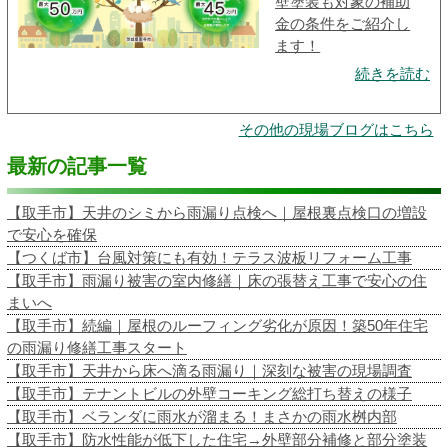
壁塗装も対象の補助
金の条件をご紹介し
ます！
続きを読む
その他の現場ブログはこちら
最新の記事一覧
【取手市】天井のシミから雨漏り点検へ｜屋根裏点検口の増設
で安心を確保
【つくば市】台風対策にも有効！テラス波板リフォーム工事
【取手市】雨漏り被害の室内修繕｜床の張替え工事で安心の住
まいへ
【取手市】続編｜屋根のルーフィング劣化が原因！築50年住宅
の雨漏り修繕工事スタート
【取手市】天井から床へ滴る雨漏り｜深刻な被害の現場調査
【取手市】テナントビルの外壁コーキング総打ち替えの様子
【取手市】ベランダに雨水が溜まる！まさかの雨水桝内部
【取手市】防水性能が低下した住宅→外壁部分補修と部分塗装