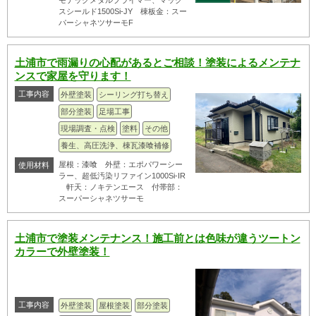
スシールド1500Si-JY 棟板金：スー
パーシャネツサーモF
土浦市で雨漏りの心配があるとご相談！塗装によるメンテナ
ンスで家屋を守ります！
工事内容
外壁塗装
シーリング打ち替え
部分塗装
足場工事
現場調査・点検
塗料
その他
養生、高圧洗浄、棟瓦漆喰補修
屋根：漆喰 外壁：エポパワーシー
使用材料
ラー、超低汚染リファイン1000Si-IR
軒天：ノキテンエース 付帯部：
スーパーシャネツサーモ
土浦市で塗装メンテナンス！施工前とは色味が違うツートン
カラーで外壁塗装！
工事内容
外壁塗装
屋根塗装
部分塗装