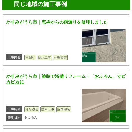
同じ地域の施工事例
かすみがうら市｜窓枠からの雨漏りを修理しました
工事内容
雨漏り
防水工事
外壁塗装
かすみがうら市｜塗装で浴槽リフォーム！「おふろん」でピ
カピカに
工事内容
部分塗装
防水工事
室内塗装
おふろん
使用材料