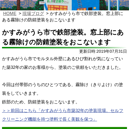
HOME
現場ブログ
かすみがうら市で鉄部塗装。窓上部に
ある霧除けの防錆塗装をおこないます
かすみがうら市で鉄部塗装。窓上部にあ
る霧除けの防錆塗装をおこないます
更新日時:2019年07月31日
かすみがうら市でモルタル外壁にあるひび割れが気になってい
た築32年の家のお客様から、塗装のご依頼をいただきました。
今回は付帯部のうちのひとつである、霧除け（きりよけ）の塗
装をしていきます。
鉄部のため、防錆塗装をおこないます。
＞＞前回はこちら「
かすみがうら市築32年の塗装現場。セルフ
クリーニング機能を持つ塗料で
長く美観を保つ」