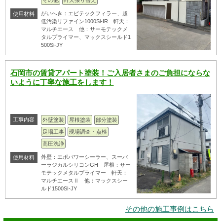
その他
軒天張り替え
がいへき：エピテックフィラー、超
使用材料
低汚染リファイン1000Si-IR 軒天：
マルチエース 他：サーモテックメ
タルプライマー、マックスシールド1
500Si-JY
石岡市の賃貸アパート塗装！ご入居者さまのご負担にならな
いように丁寧な施工をします！
工事内容
外壁塗装
屋根塗装
部分塗装
足場工事
現場調査・点検
高圧洗浄
外壁：エポパワーシーラー、スーパ
使用材料
ーラジカルシリコンGH 屋根：サー
モテックメタルプライマー 軒天：
マルチエースⅡ 他：マックスシー
ルド1500SI-JY
その他の施工事例はこちら