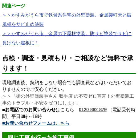
関連ページ
＞＞かすみがうら市で鉄骨系住宅の外壁塗装、金属製軒天と破
風板をサビ止め塗装
＞＞かすみがうら市、金属の下屋根塗装。防サビ塗装でサビに
負けない屋根に！
点検・調査・見積もり・ご相談など無料で承
ります！
現地調査後、契約をしない場合でも調査費などはいただいてお
りませんのでご安心ください。
＞＞「街の外壁塗装やさん 取手店 の不安ゼロ宣言！
外壁塗装工
事のトラブル・不安をゼロにします
」
■お電話でのお問い合わせ
はこちら
0120-862-879
［電話受付時
間］平日9時～18時
■お問い合わせフォーム
はこちら
同じ工事を行った施工事例