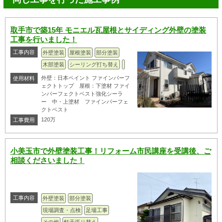
取手市で築15年 モニエル瓦屋根とサイディング外壁の塗装
工事を行いました！
工事内容
外壁塗装
屋根塗装
部分塗装
木部塗装
シーリング打ち替え
外壁：日本ペイント ファインパーフ
使用材料
ェクトトップ 屋根：下塗材 ファイ
ンパーフェクトベスト強化シーラ
ー 中・上塗材 ファインパーフェ
クトベスト
120万
工事費用
小美玉市で外壁塗装工事！リフォーム市民講座を受講後、ご
相談くださいました！
工事内容
外壁塗装
部分塗装
現場調査・点検
足場工事