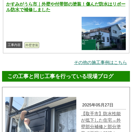
かすみがうら市｜外壁や付帯部の塗装！傷んだ防水はリボー
ル防水で補修しました
工事内容
外壁塗装
その他の施工事例はこちら
この工事と同じ工事を行っている現場ブログ
2025年05月27日
【取手市】防水性能
が低下した住宅→外
壁部分補修と部分塗