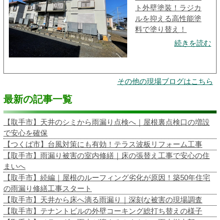
ト外壁塗装！ラジカ
ルを抑える高性能塗
料で塗り替え！
続きを読む
その他の現場ブログはこちら
最新の記事一覧
【取手市】天井のシミから雨漏り点検へ｜屋根裏点検口の増設
で安心を確保
【つくば市】台風対策にも有効！テラス波板リフォーム工事
【取手市】雨漏り被害の室内修繕｜床の張替え工事で安心の住
まいへ
【取手市】続編｜屋根のルーフィング劣化が原因！築50年住宅
の雨漏り修繕工事スタート
【取手市】天井から床へ滴る雨漏り｜深刻な被害の現場調査
【取手市】テナントビルの外壁コーキング総打ち替えの様子