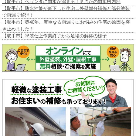
【取手市】ベランダに雨水が溜まる！まさかの雨水桝内部
【取手市】防水性能が低下した住宅→外壁部分補修と部分塗装
で雨漏り解消！
【取手市】築40年、度重なる雨漏りにお悩みの住宅の原因を突
き止めました！
【取手市】塗装仕上作業終了から足場の解体の様子