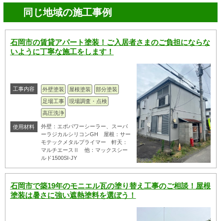
同じ地域の施工事例
石岡市の賃貸アパート塗装！ご入居者さまのご負担にならな
いように丁寧な施工をします！
工事内容
外壁塗装
屋根塗装
部分塗装
足場工事
現場調査・点検
高圧洗浄
外壁：エポパワーシーラー、スーパ
使用材料
ーラジカルシリコンGH 屋根：サー
モテックメタルプライマー 軒天：
マルチエースⅡ 他：マックスシー
ルド1500SI-JY
石岡市で築19年のモニエル瓦の塗り替え工事のご相談！屋根
塗装は暑さに強い遮熱塗料を選ぼう！