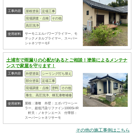
工事内容
屋根塗装
足場工事
現場調査・点検
その他
高圧洗浄
サーモニエルパワープライマー、モ
使用材料
テックメタルプライマー、スーパー
シャネツサーモF
土浦市で雨漏りの心配があるとご相談！塗装によるメンテナ
ンスで家屋を守ります！
工事内容
外壁塗装
シーリング打ち替え
部分塗装
足場工事
現場調査・点検
塗料
その他
養生、高圧洗浄、棟瓦漆喰補修
屋根：漆喰 外壁：エポパワーシー
使用材料
ラー、超低汚染リファイン1000Si-IR
軒天：ノキテンエース 付帯部：
スーパーシャネツサーモ
その他の施工事例はこちら