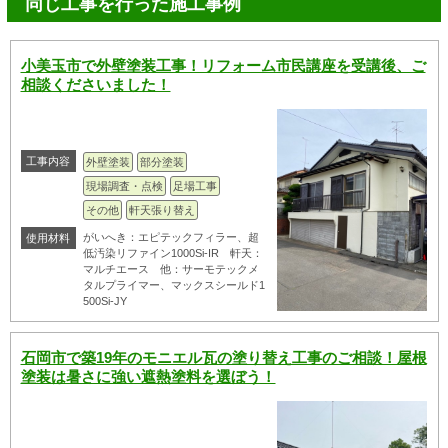
同じ工事を行った施工事例
小美玉市で外壁塗装工事！リフォーム市民講座を受講後、ご
相談くださいました！
工事内容
外壁塗装
部分塗装
現場調査・点検
足場工事
その他
軒天張り替え
がいへき：エピテックフィラー、超
使用材料
低汚染リファイン1000Si-IR 軒天：
マルチエース 他：サーモテックメ
タルプライマー、マックスシールド1
500Si-JY
石岡市で築19年のモニエル瓦の塗り替え工事のご相談！屋根
塗装は暑さに強い遮熱塗料を選ぼう！