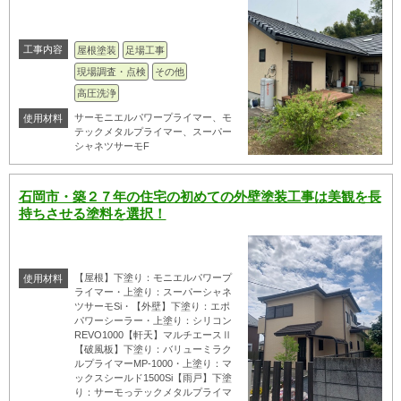
工事内容
屋根塗装
足場工事
現場調査・点検
その他
高圧洗浄
サーモニエルパワープライマー、モ
使用材料
テックメタルプライマー、スーパー
シャネツサーモF
石岡市・築２７年の住宅の初めての外壁塗装工事は美観を長
持ちさせる塗料を選択！
【屋根】下塗り：モニエルパワープ
使用材料
ライマー・上塗り：スーパーシャネ
ツサーモSi・【外壁】下塗り：エポ
パワーシーラー・上塗り：シリコン
REVO1000【軒天】マルチエースⅡ
【破風板】下塗り：バリューミラク
ルプライマーMP-1000・上塗り：マ
ックスシールド1500Si【雨戸】下塗
り：サーモっテックメタルプライマ