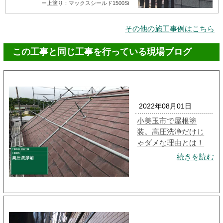
ー上塗り：マックスシールド1500Si
その他の施工事例はこちら
この工事と同じ工事を行っている現場ブログ
2022年08月01日
小美玉市で屋根塗
装。高圧洗浄だけじ
ゃダメな理由とは！
続きを読む