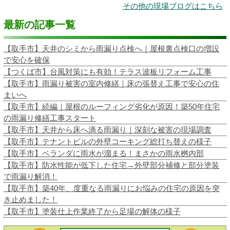
その他の現場ブログはこちら
最新の記事一覧
【取手市】天井のシミから雨漏り点検へ｜屋根裏点検口の増設
で安心を確保
【つくば市】台風対策にも有効！テラス波板リフォーム工事
【取手市】雨漏り被害の室内修繕｜床の張替え工事で安心の住
まいへ
【取手市】続編｜屋根のルーフィング劣化が原因！築50年住宅
の雨漏り修繕工事スタート
【取手市】天井から床へ滴る雨漏り｜深刻な被害の現場調査
【取手市】テナントビルの外壁コーキング総打ち替えの様子
【取手市】ベランダに雨水が溜まる！まさかの雨水桝内部
【取手市】防水性能が低下した住宅→外壁部分補修と部分塗装
で雨漏り解消！
【取手市】築40年、度重なる雨漏りにお悩みの住宅の原因を突
き止めました！
【取手市】塗装仕上作業終了から足場の解体の様子