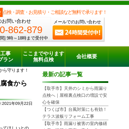
メールでのご相談
電話でのご相談
[9時～18時まで受付中]
0120-862-879
phone
点検・調査・お見積り・ご相談など無料で承ります！
せ
のお問い合わせ
メールでのお問い合わせ
0-862-879
間]
9時～18時まで受付中
装工事
ここまでやります
会社概要
プラン
無料点検
から守ります！
最新の記事一覧
て腐食から
【取手市】天井のシミから雨漏り
点検へ｜屋根裏点検口の増設で安
心を確保
2021年09月22日
【つくば市】台風対策にも有効！
テラス波板リフォーム工事
。
【取手市】雨漏り被害の室内修繕
ってほしいとの