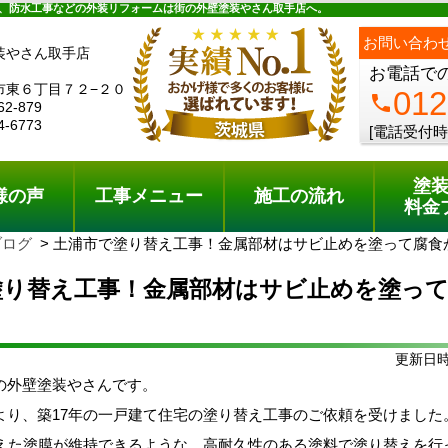
ュー
施工の流れ
会社概要
料金プラン
無料点検
、防水工事などの外装リフォームは街の外壁塗装やさん取手店へ。
お問い合わ
装やさん取手店
お電話で
市東６丁目７２−２０
012
phone
62-879
4-6773
[電話受付時
塗
様の声
工事メニュー
施工の流れ
料金
ブログ
土浦市で塗り替え工事！金属部材はサビ止めを塗って腐食
塗り替え工事！金属部材はサビ止めを塗っ
！
更新日時:
の外壁塗装やさんです。
より、築17年の一戸建て住宅の塗り替え工事のご依頼を受けました
替えた塗膜が維持できるような、高耐久性のある塗料で塗り替えを行