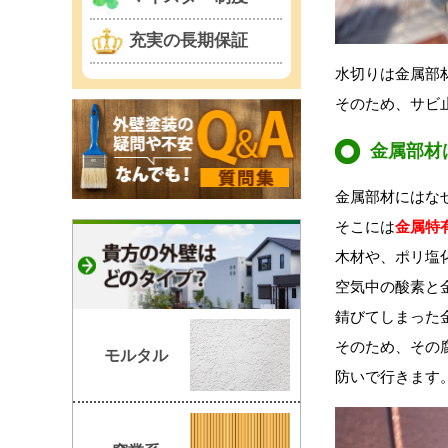
充実の長期保証
水切りは金属部
そのため、サビ
金属部材
金属部材にはな
そこには
金属特
木材や、ポリ塩
空気中の酸素と
錆びてしまった
そのため、その
モルタル
防いで行きます