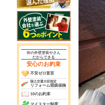
街の外壁塗装やさん
だからできる
安心のお約束
不安ゼロ宣言
国土交通大臣指定
リフォーム瑕疵保険
10のお約束
マイスター制度