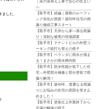
｜床の張替え工事で安心の住まい
へ
【取手市】続編｜屋根のルーフィ
きました。
ング劣化が原因！築50年住宅の雨
漏り修繕工事スタート
【取手市】天井から床へ滴る雨漏
り｜深刻な被害の現場調査
【取手市】テナントビルの外壁コ
ーキング総打ち替えの様子
【取手市】ベランダに雨水が溜ま
る！まさかの雨水桝内部
【取手市】防水性能が低下した住
宅→外壁部分補修と部分塗装で雨
漏り解消！
【取手市】築40年、度重なる雨漏
りにお悩みの住宅の原因を突き止
めました！
？
【取手市】塗装仕上作業終了から
足場の解体の様子