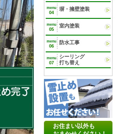
menu
塀・擁壁塗装
04
menu
室内塗装
05
menu
防水工事
06
シーリング
menu
打ち替え
07
お住まい以外も
おまかせください！