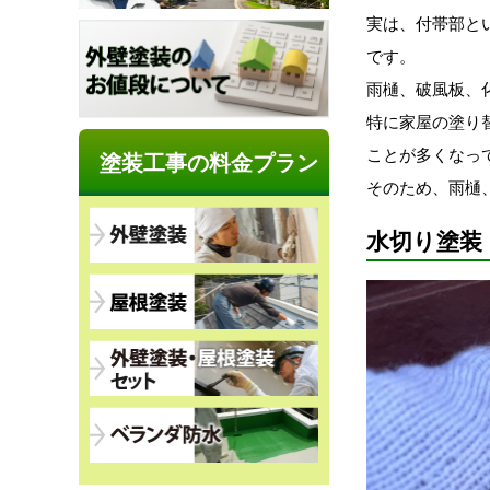
実は、付帯部と
です。
雨樋、破風板、
特に家屋の塗り
ことが多くなっ
塗装工事の料金プラン
そのため、雨樋
水切り塗装