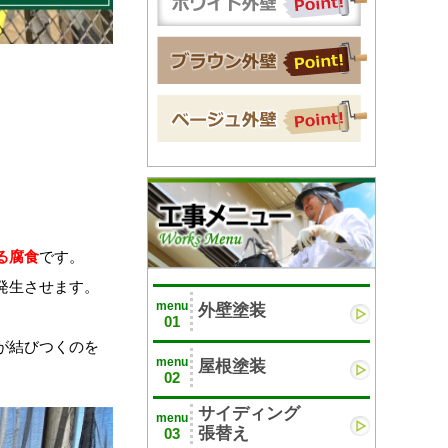
る腐食
です。
発生させます。
menu
外壁塗装
01
が結びつくのを
menu
屋根塗装
02
サイディング
menu
張替え
03