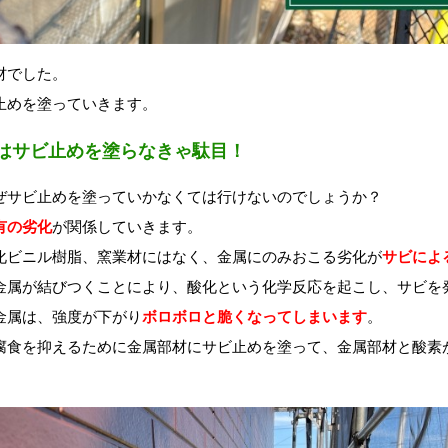
材でした。
止めを塗っていきます。
はサビ止めを塗らなきゃ駄目！
ぜサビ止めを塗っていかなくては行けないのでしょうか？
有の劣化
が関係していきます。
化ビニル樹脂、窯業材にはなく、金属にのみおこる劣化が
サビによ
金属が結びつくことにより、酸化という化学反応を起こし、サビを
金属は、強度が下がり
ボロボロと脆くなってしまいます
。
腐食を抑えるために金属部材にサビ止めを塗って、金属部材と酸素
。