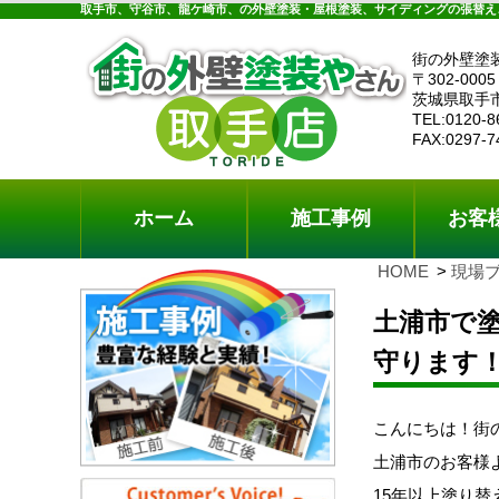
ホーム
施工事例
お客様の声
工事メニ
取手市、守谷市、龍ケ崎市、の外壁塗装・屋根塗装、サイディングの張替え
街の外壁塗
〒302-0005
茨城県取手
TEL:0120-8
FAX:0297-7
ホーム
施工事例
お客
HOME
現場
土浦市で
守ります
こんにちは！街
土浦市のお客様
15年以上塗り