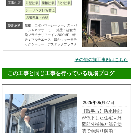
工事内容
外壁塗装
屋根塗装
部分塗装
シーリング打ち替え
現場調査・点検
屋根：エポパワーシーラー、スーパ
使用材料
ーシャネツサーモF 外壁：超低汚
染プラチナリファイン2000MF 軒
天：マルチエース ほか：サーモテ
ックシーラー、アステックプラスS
その他の施工事例はこちら
この工事と同じ工事を行っている現場ブログ
2025年05月27日
【取手市】防水性能
が低下した住宅→外
壁部分補修と部分塗
装で雨漏り解消！