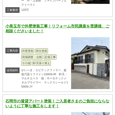
ー 中・上塗材 ファインパーフェ
クトベスト
120万
工事費用
小美玉市で外壁塗装工事！リフォーム市民講座を受講後、ご
相談くださいました！
工事内容
外壁塗装
部分塗装
現場調査・点検
足場工事
その他
軒天張り替え
がいへき：エピテックフィラー、超
使用材料
低汚染リファイン1000Si-IR 軒天：
マルチエース 他：サーモテックメ
タルプライマー、マックスシールド1
500Si-JY
石岡市の賃貸アパート塗装！ご入居者さまのご負担にならな
いように丁寧な施工をします！