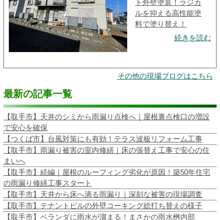
ト外壁塗装！ラジカ
ルを抑える高性能塗
料で塗り替え！
続きを読む
その他の現場ブログはこちら
最新の記事一覧
【取手市】天井のシミから雨漏り点検へ｜屋根裏点検口の増設
で安心を確保
【つくば市】台風対策にも有効！テラス波板リフォーム工事
【取手市】雨漏り被害の室内修繕｜床の張替え工事で安心の住
まいへ
【取手市】続編｜屋根のルーフィング劣化が原因！築50年住宅
の雨漏り修繕工事スタート
【取手市】天井から床へ滴る雨漏り｜深刻な被害の現場調査
【取手市】テナントビルの外壁コーキング総打ち替えの様子
【取手市】ベランダに雨水が溜まる！まさかの雨水桝内部