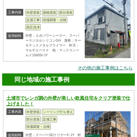
工事内容
外壁塗装
屋根塗装
部分塗装
足場工事
現場調査・点検
高圧洗浄
外壁：エポパワーシーラー、スーパ
使用材料
ーラジカルシリコンGH 屋根：サー
モテックメタルプライマー 軒天：
マルチエースⅡ 他：マックスシー
ルド1500SI-JY
その他の施工事例はこちら
同じ地域の施工事例
土浦市でレンガ調の外壁が美しい欧風住宅をクリア塗装で仕
上げました！
工事内容
外壁塗装
シーリング打ち替え
部分塗装
足場工事
現場調査・点検
外壁：スーパーSDクリヤーF-JY 軒
使用材料