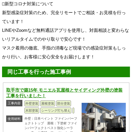
□新型コロナ対策について
新型感染症対策のため、完全リモートでご相談・お見積を行っ
ています！
LINEやZoomなど無料通話アプリを使用し、対面相談と変わらな
いリアルタイムでのやり取りで安心です！
マスク着用の徹底、手指の消毒など現場での感染症対策もしっ
かり行い、お客様に安心安全をお届けします！
同じ工事を行った施工事例
取手市で築15年 モニエル瓦屋根とサイディング外壁の塗装
工事を行いました！
工事内容
外壁塗装
屋根塗装
部分塗装
木部塗装
シーリング打ち替え
外壁：日本ペイント ファインパーフ
使用材料
ェクトトップ 屋根：下塗材 ファイ
ンパーフェクトベスト強化シーラ