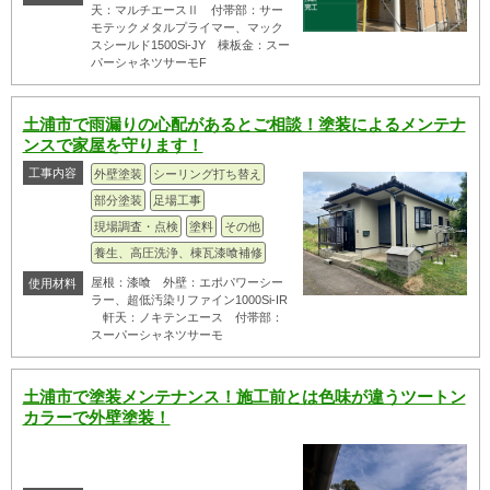
天：マルチエースⅡ 付帯部：サー
モテックメタルプライマー、マック
スシールド1500Si-JY 棟板金：スー
パーシャネツサーモF
土浦市で雨漏りの心配があるとご相談！塗装によるメンテナ
ンスで家屋を守ります！
工事内容
外壁塗装
シーリング打ち替え
部分塗装
足場工事
現場調査・点検
塗料
その他
養生、高圧洗浄、棟瓦漆喰補修
屋根：漆喰 外壁：エポパワーシー
使用材料
ラー、超低汚染リファイン1000Si-IR
軒天：ノキテンエース 付帯部：
スーパーシャネツサーモ
土浦市で塗装メンテナンス！施工前とは色味が違うツートン
カラーで外壁塗装！