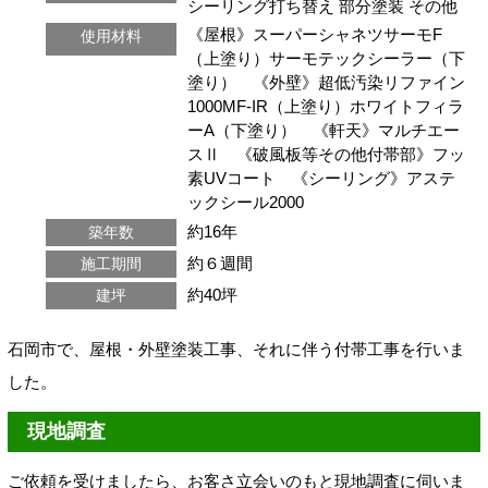
シーリング打ち替え
部分塗装
その他
《屋根》スーパーシャネツサーモF
使用材料
（上塗り）サーモテックシーラー（下
塗り） 《外壁》超低汚染リファイン
1000MF-IR（上塗り）ホワイトフィラ
ーA（下塗り） 《軒天》マルチエー
スⅡ 《破風板等その他付帯部》フッ
素UVコート 《シーリング》アステ
ックシール2000
約16年
築年数
約６週間
施工期間
約40坪
建坪
石岡市で、屋根・外壁塗装工事、それに伴う付帯工事を行いま
した。
現地調査
ご依頼を受けましたら、お客さ立会いのもと現地調査に伺いま