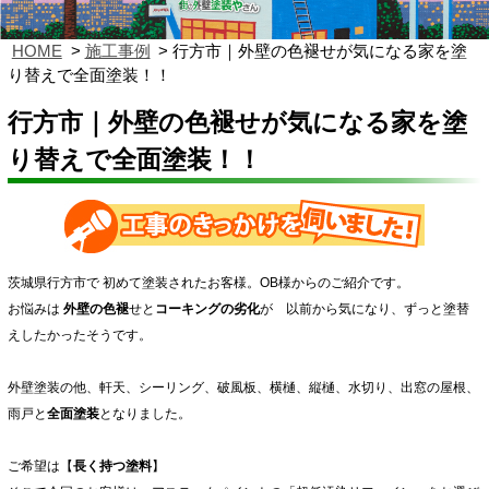
HOME
施工事例
行方市｜外壁の色褪せが気になる家を塗
り替えで全面塗装！！
行方市｜外壁の色褪せが気になる家を塗
り替えで全面塗装！！
茨城県行方市で 初めて塗装されたお客様。OB様からのご紹介です。
お悩みは
外壁の色褪
せと
コーキングの劣化
が 以前から気になり、ずっと塗替
えしたかったそうです。
外壁塗装の他、軒天、シーリング、破風板、横樋、縦樋、水切り、出窓の屋根、
雨戸と
全面塗装
となりました。
ご希望は【
長く持つ塗料
】