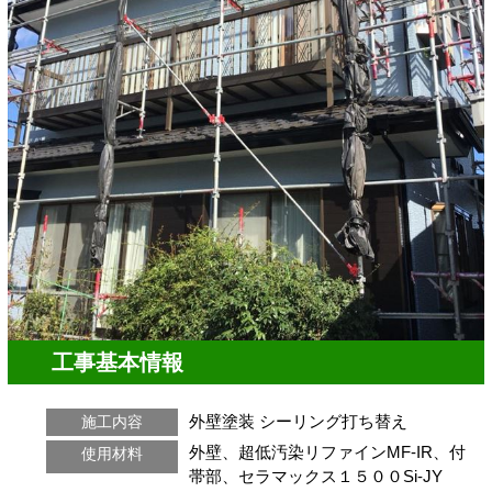
工事基本情報
外壁塗装
シーリング打ち替え
施工内容
外壁、超低汚染リファインMF-IR、付
使用材料
帯部、セラマックス１５００Si-JY