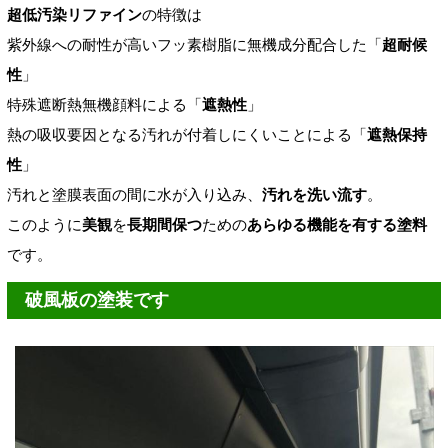
超低汚染リファイン
の特徴は
紫外線への耐性が高いフッ素樹脂に無機成分配合した「
超耐候
性
」
特殊遮断熱無機顔料による「
遮熱性
」
熱の吸収要因となる汚れが付着しにくいことによる「
遮熱保持
性
」
汚れと塗膜表面の間に水が入り込み、
汚れを洗い流す
。
このように
美観
を
長期間保つ
ための
あらゆる機能を有する塗料
です。
破風板の塗装です