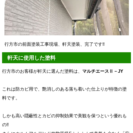
行方市の前面塗装工事現場、軒天塗装、完了です‼
軒天に使用した塗料
行方市のお客様が軒天に選んだ塗料は、
マルチエースⅡ－JY
これは防カビ用で、艶消しのある落ち着いた仕上りが特徴の塗
料です。
しかも高い隠蔽性とカビの抑制効果で美観を保つという優れも
の‼