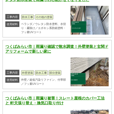
工事内容
防水工事
その他の塗装
ベランダ／ウレタン防水塗料、水切
使用材料
り・霧除け／エポキシ系防錆塗料・
フッ素UVコート
つくばみらい市｜雨漏り確認で散水調査！外壁塗装と玄関ド
アリフォームで新しい家に
工事内容
外壁塗装
防水工事
部分塗装
外壁／超低汚染リファイン、付帯部
使用材料
／フッ素UVコート
つくばみらい市｜雨漏り被害！スレート屋根のカバー工法
と 軒天張り替え・換気口取り付け