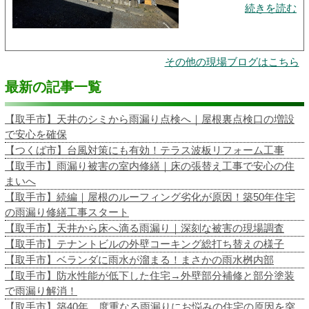
続きを読む
その他の現場ブログはこちら
最新の記事一覧
【取手市】天井のシミから雨漏り点検へ｜屋根裏点検口の増設
で安心を確保
【つくば市】台風対策にも有効！テラス波板リフォーム工事
【取手市】雨漏り被害の室内修繕｜床の張替え工事で安心の住
まいへ
【取手市】続編｜屋根のルーフィング劣化が原因！築50年住宅
の雨漏り修繕工事スタート
【取手市】天井から床へ滴る雨漏り｜深刻な被害の現場調査
【取手市】テナントビルの外壁コーキング総打ち替えの様子
【取手市】ベランダに雨水が溜まる！まさかの雨水桝内部
【取手市】防水性能が低下した住宅→外壁部分補修と部分塗装
で雨漏り解消！
【取手市】築40年、度重なる雨漏りにお悩みの住宅の原因を突