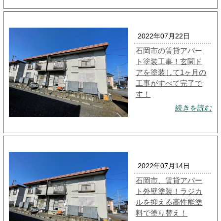
2022年07月22日
石岡市の賃貸アパー
ト塗装工事！玄関ド
アを塗装して1ヶ月の
工事がすべて完了で
す！
続きを読む
2022年07月14日
石岡市、賃貸アパー
ト外壁塗装！ラジカ
ルを抑える高性能塗
料で塗り替え！