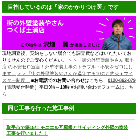
目指しているのは「家のかかりつけ医」です
現地調査後、契約をしない場合でも調査費などはいただいてお
りませんのでご安心ください。
＞＞「街の外壁塗装やさん 取手
店 の不安ゼロ宣言！
外壁塗装工事のトラブル・不安をゼロにし
ます
」
＞＞「街の外壁塗装やさんが遵守する10のお約束＋マイ
スター制度」
■お電話でのお問い合わせ
はこちら
0120-862-879
［電話受付時間］平日9時～18時
■お問い合わせフォーム
はこち
ら
同じ工事を行った施工事例
取手市で築15年 モニエル瓦屋根とサイディング外壁の塗装
工事を行いました！