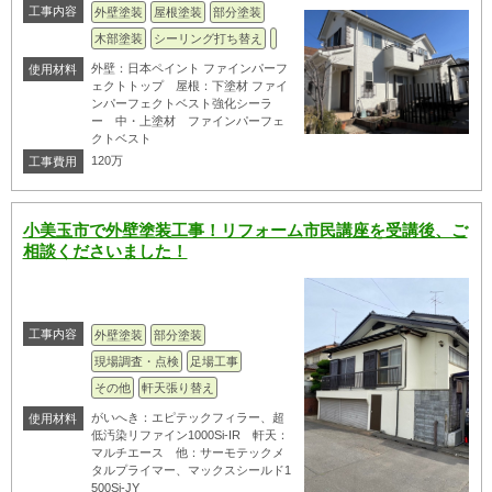
工事内容
外壁塗装
屋根塗装
部分塗装
木部塗装
シーリング打ち替え
外壁：日本ペイント ファインパーフ
使用材料
ェクトトップ 屋根：下塗材 ファイ
ンパーフェクトベスト強化シーラ
ー 中・上塗材 ファインパーフェ
クトベスト
120万
工事費用
小美玉市で外壁塗装工事！リフォーム市民講座を受講後、ご
相談くださいました！
工事内容
外壁塗装
部分塗装
現場調査・点検
足場工事
その他
軒天張り替え
がいへき：エピテックフィラー、超
使用材料
低汚染リファイン1000Si-IR 軒天：
マルチエース 他：サーモテックメ
タルプライマー、マックスシールド1
500Si-JY