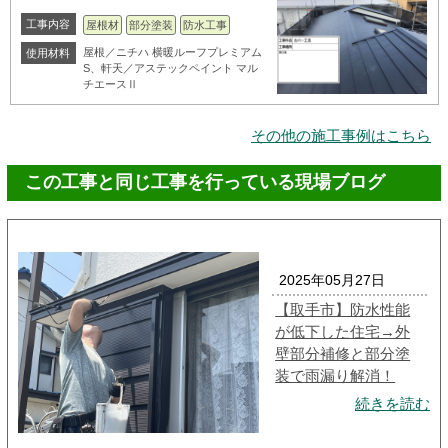
工事内容
屋根材
部分塗装
防水工事
屋根／ニチハ 横暖ルーフプレミアム
使用材料
S、軒天／アステックペイント マル
チエースⅡ
その他の施工事例はこちら
この工事と同じ工事を行っている現場ブログ
2025年05月27日
【取手市】防水性能
が低下した住宅→外
壁部分補修と部分塗
装で雨漏り解消！
続きを読む