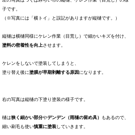
子です。
（※
写真には「横トイ
」と誤記がありますが縦樋です。）
縦樋は
横樋同様にケレン作業（目荒し）
で細かいキズを付け、
塗料の密着性を向上
させます。
ケレンをしないで塗装してしまうと、
塗り替え後に
塗膜
が早期剥離する原因
になります。
右の写真は縦樋の下塗り塗装の様子です。
樋は
狭く細かい部分
や
デンデン
（雨樋の留め具）
もあるので、
細い刷毛も使い
慎重に塗装
していきます。