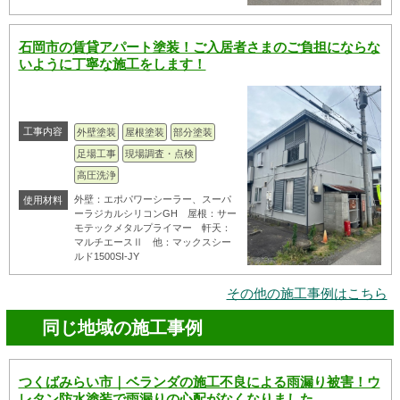
石岡市の賃貸アパート塗装！ご入居者さまのご負担にならな
いように丁寧な施工をします！
工事内容
外壁塗装
屋根塗装
部分塗装
足場工事
現場調査・点検
高圧洗浄
外壁：エポパワーシーラー、スーパ
使用材料
ーラジカルシリコンGH 屋根：サー
モテックメタルプライマー 軒天：
マルチエースⅡ 他：マックスシー
ルド1500SI-JY
その他の施工事例はこちら
同じ地域の施工事例
つくばみらい市｜ベランダの施工不良による雨漏り被害！ウ
レタン防水塗装で雨漏りの心配がなくなりました