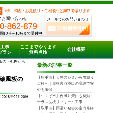
メールでのご相談
電話でのご相談
[9時～18時まで受付中]
0120-862-879
phone
点検・調査・お見積り・ご相談など無料で承ります！
せ
のお問い合わせ
メールでのお問い合わせ
0-862-879
間]
9時～18時まで受付中
装工事
ここまでやります
会社概要
プラン
無料点検
板の下処理から
最新の記事一覧
【取手市】天井のシミから雨漏り
破風板の
点検へ｜屋根裏点検口の増設で安
心を確保
【つくば市】台風対策にも有効！
2018年09月20日
テラス波板リフォーム工事
【取手市】雨漏り被害の室内修繕