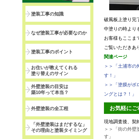
塗装工事の知識
破風板上塗り完
中塗りの時より
なぜ塗装工事が必要なのか
お客様もここま
ご覧いただきあ
塗装工事のポイント
関連ページ
＞＞「土浦市の
お住いが教えてくれる
塗り替えのサイン
す！」
＞＞「塗膜がボ
外壁塗装の目安は
築10年って本当？
ングとは？！
」
お気軽にご
外壁塗装の全工程
現地調査後、契
「外壁塗装はまだするな」
＞＞「街の外壁塗
その理由と塗装タイミング
す
」