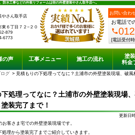
ュー
施工の流れ
会社概要
料金プラン
無料点検
、防水工事などの外装リフォームは街の外壁塗装やさん取手店へ。
お問い合わ
装やさん取手店
お電話で
市東６丁目７２−２０
012
phone
62-879
4-6773
[電話受付時
塗
様の声
工事メニュー
施工の流れ
料金
ブログ
見積もりの下処理ってなに？土浦市の外壁塗装現場、破風
の下処理ってなに？土浦市の外壁塗装現場、
ら塗装完了まで！
更新日時:
市のお客さま宅での外壁塗装現場です。
下処理から塗装完了までご紹介していきます。