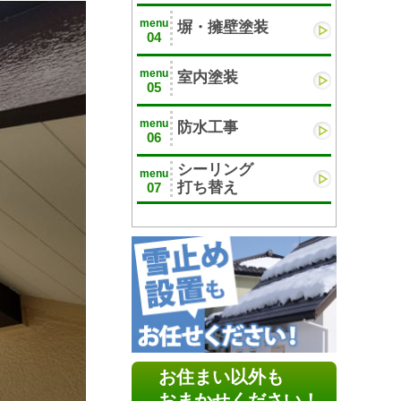
menu
塀・擁壁塗装
04
menu
室内塗装
05
menu
防水工事
06
シーリング
menu
打ち替え
07
お住まい以外も
おまかせください！