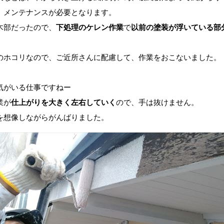
、メンテナンスが必要となります。
木部だったので、
下処理のケレン作業
で
以前の塗装が浮いている部
のホコリなので、ご近所さんに配慮して、作業をおこないました。
気がいる仕事ですねー
業が
仕上がりを大きく左右していく
ので、手は抜けません。
を想像しながらがんばりました。