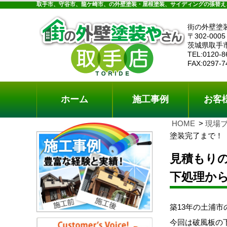
ホーム
施工事例
お客様の声
工事メニ
取手市、守谷市、龍ケ崎市、の外壁塗装・屋根塗装、サイディングの張替え
街の外壁塗
〒302-0005
茨城県取手
TEL:0120-8
FAX:0297-7
ホーム
施工事例
お客
HOME
現場
塗装完了まで！
見積もり
下処理か
築13年の土浦
今回は破風板の