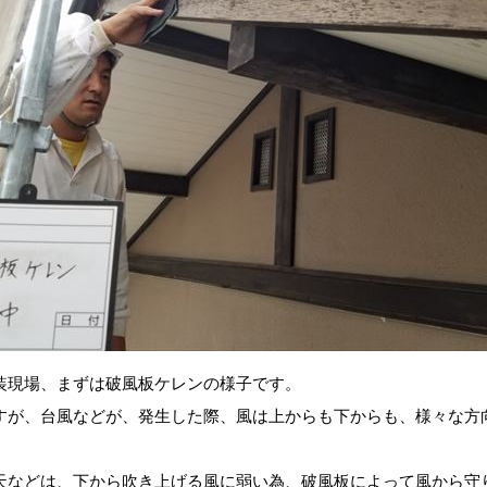
装現場、まずは破風板ケレンの様子です。
すが、台風などが、発生した際、風は上からも下からも、様々な方
天などは、下から吹き上げる風に弱い為、破風板によって風から守