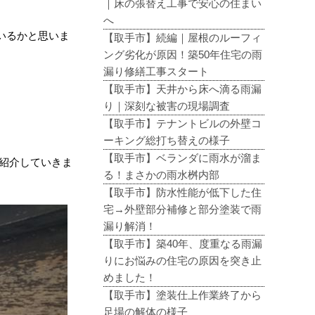
｜床の張替え工事で安心の住まい
へ
いるかと思いま
【取手市】続編｜屋根のルーフィ
ング劣化が原因！築50年住宅の雨
漏り修繕工事スタート
【取手市】天井から床へ滴る雨漏
り｜深刻な被害の現場調査
【取手市】テナントビルの外壁コ
ーキング総打ち替えの様子
【取手市】ベランダに雨水が溜ま
紹介していきま
る！まさかの雨水桝内部
【取手市】防水性能が低下した住
宅→外壁部分補修と部分塗装で雨
漏り解消！
【取手市】築40年、度重なる雨漏
りにお悩みの住宅の原因を突き止
めました！
【取手市】塗装仕上作業終了から
足場の解体の様子