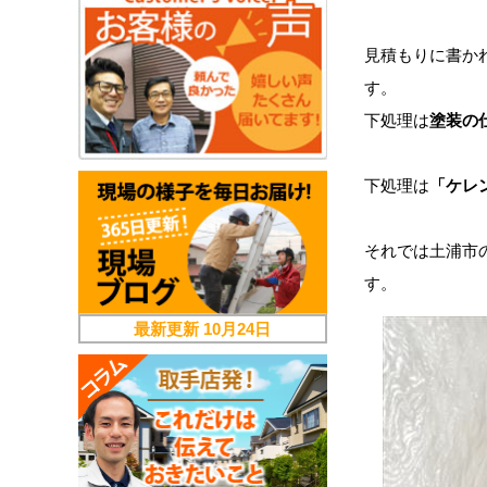
見積もりに書か
す。
下処理は
塗装の
下処理は
「ケレ
それでは土浦市
す。
最新更新
10月24日