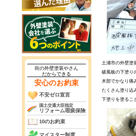
土浦市の外壁塗
街の外壁塗装やさん
破風板の下塗り
だからできる
木部でかなり痛
安心のお約束
たくさん塗り込
不安ゼロ宣言
下塗りを塗るこ
国土交通大臣指定
リフォーム瑕疵保険
10のお約束
マイスター制度