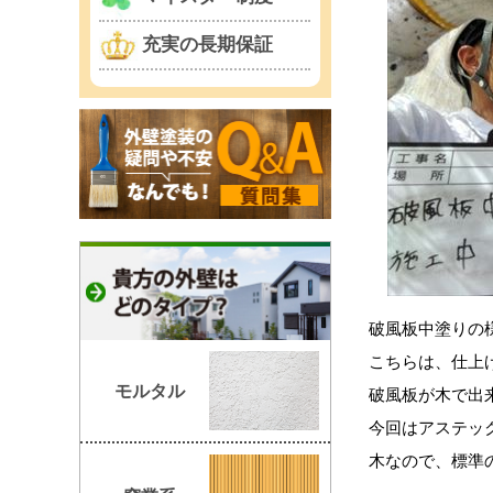
充実の長期保証
破風板中塗りの
こちらは、仕上
モルタル
破風板が木で出
今回はアステッ
木なので、標準