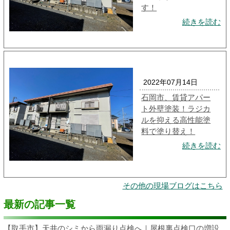
す！
続きを読む
2022年07月14日
石岡市、賃貸アパー
ト外壁塗装！ラジカ
ルを抑える高性能塗
料で塗り替え！
続きを読む
その他の現場ブログはこちら
最新の記事一覧
【取手市】天井のシミから雨漏り点検へ｜屋根裏点検口の増設