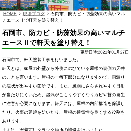
HOME
現場ブログ
石岡市、防カビ・防藻効果の高いマル
チエースⅡで軒天を塗り替え！
石岡市、防カビ・防藻効果の高いマルチ
エースⅡで軒天を塗り替え！
更新日時:2021年01月27日
石岡市で、軒天塗装工事を行いました。
軒天とは、家屋の外壁から外側にのびている屋根の裏側の天井
のことを言います。屋根の一番下部分になりますので、雨漏り
の症状が出やすい箇所です。また、風雨にさらされやすく日射
が当たりにくいため、湿気がこもりやすくなりカビや苔の発生
に注意が必要になります。軒天には、屋根の内部構造を保護し
たり、火事の延焼を防いだり、屋根の通気性を良くする役割も
あります。
まずは、塗装前にクラック箇所の補修を行いました。