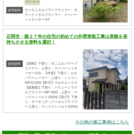
高圧洗浄
サーモニエルパワープライマー、モ
使用材料
テックメタルプライマー、スーパー
シャネツサーモF
石岡市・築２７年の住宅の初めての外壁塗装工事は美観を長
持ちさせる塗料を選択！
【屋根】下塗り：モニエルパワープ
使用材料
ライマー・上塗り：スーパーシャネ
ツサーモSi・【外壁】下塗り：エポ
パワーシーラー・上塗り：シリコン
REVO1000【軒天】マルチエースⅡ
【破風板】下塗り：バリューミラク
ルプライマーMP-1000・上塗り：マ
ックスシールド1500Si【雨戸】下塗
り：サーモっテックメタルプライマ
ー上塗り：マックスシールド1500Si
その他の施工事例はこちら