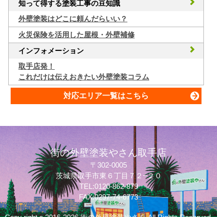
知って得する塗装工事の豆知識
外壁塗装はどこに頼んだらいい？
火災保険を活用した屋根・外壁補修
インフォメーション
取手店発！
これだけは伝えおきたい外壁塗装コラム
対応エリア一覧はこちら
街の外壁塗装やさん取手店
〒302-0005
茨城県取手市東６丁目７２−２０
質問してね！
TEL:0120-862-879
FAX:0297-74-6773