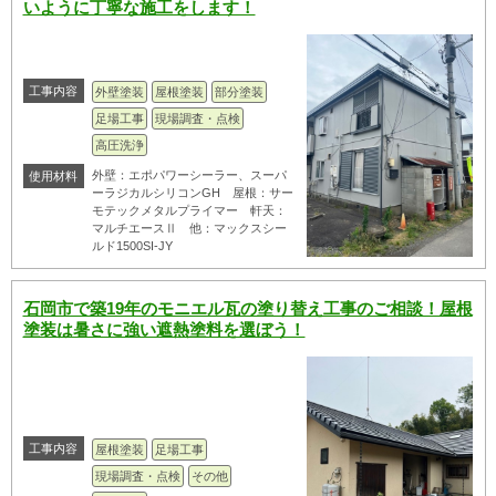
いように丁寧な施工をします！
工事内容
外壁塗装
屋根塗装
部分塗装
足場工事
現場調査・点検
高圧洗浄
外壁：エポパワーシーラー、スーパ
使用材料
ーラジカルシリコンGH 屋根：サー
モテックメタルプライマー 軒天：
マルチエースⅡ 他：マックスシー
ルド1500SI-JY
石岡市で築19年のモニエル瓦の塗り替え工事のご相談！屋根
塗装は暑さに強い遮熱塗料を選ぼう！
工事内容
屋根塗装
足場工事
現場調査・点検
その他