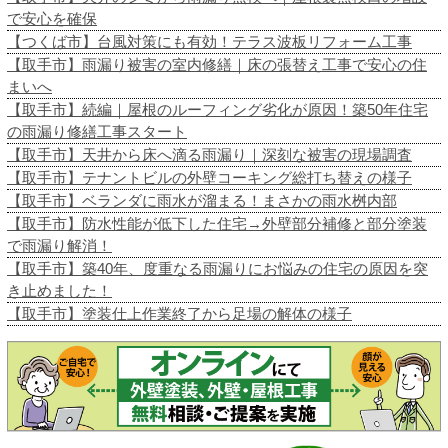
で安心を確保
【つくば市】台風対策にも有効！テラス波板リフォーム工事
【取手市】雨漏り被害の室内修繕｜床の張替え工事で安心の住
まいへ
【取手市】続編｜屋根のルーフィング劣化が原因！築50年住宅
の雨漏り修繕工事スタート
【取手市】天井から床へ滴る雨漏り｜深刻な被害の現場調査
【取手市】テナントビルの外壁コーキング総打ち替えの様子
【取手市】ベランダに雨水が溜まる！まさかの雨水桝内部
【取手市】防水性能が低下した住宅→外壁部分補修と部分塗装
で雨漏り解消！
【取手市】築40年、度重なる雨漏りにお悩みの住宅の原因を突
き止めました！
【取手市】塗装仕上作業終了から足場の解体の様子