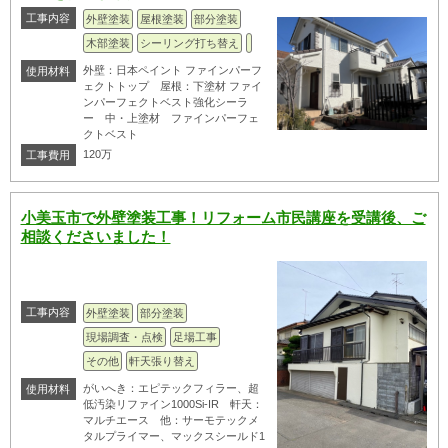
工事内容
外壁塗装
屋根塗装
部分塗装
木部塗装
シーリング打ち替え
外壁：日本ペイント ファインパーフ
使用材料
ェクトトップ 屋根：下塗材 ファイ
ンパーフェクトベスト強化シーラ
ー 中・上塗材 ファインパーフェ
クトベスト
120万
工事費用
小美玉市で外壁塗装工事！リフォーム市民講座を受講後、ご
相談くださいました！
工事内容
外壁塗装
部分塗装
現場調査・点検
足場工事
その他
軒天張り替え
がいへき：エピテックフィラー、超
使用材料
低汚染リファイン1000Si-IR 軒天：
マルチエース 他：サーモテックメ
タルプライマー、マックスシールド1