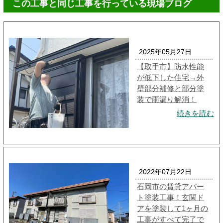
この工事と同じ工事を行っている現場ブログ
2025年05月27日
【取手市】防水性能
が低下した住宅→外
壁部分補修と部分塗
装で雨漏り解消！
続きを読む
2022年07月22日
石岡市の賃貸アパー
ト塗装工事！玄関ド
アを塗装して1ヶ月の
工事がすべて完了で