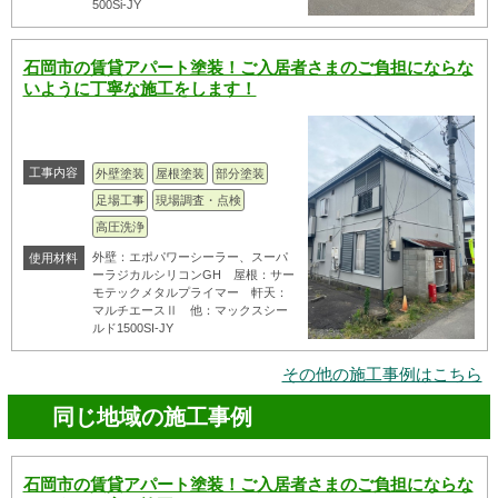
500Si-JY
石岡市の賃貸アパート塗装！ご入居者さまのご負担にならな
いように丁寧な施工をします！
工事内容
外壁塗装
屋根塗装
部分塗装
足場工事
現場調査・点検
高圧洗浄
外壁：エポパワーシーラー、スーパ
使用材料
ーラジカルシリコンGH 屋根：サー
モテックメタルプライマー 軒天：
マルチエースⅡ 他：マックスシー
ルド1500SI-JY
その他の施工事例はこちら
同じ地域の施工事例
石岡市の賃貸アパート塗装！ご入居者さまのご負担にならな