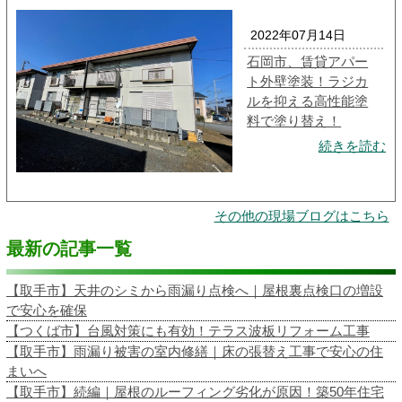
2022年07月14日
石岡市、賃貸アパー
ト外壁塗装！ラジカ
ルを抑える高性能塗
料で塗り替え！
続きを読む
その他の現場ブログはこちら
最新の記事一覧
【取手市】天井のシミから雨漏り点検へ｜屋根裏点検口の増設
で安心を確保
【つくば市】台風対策にも有効！テラス波板リフォーム工事
【取手市】雨漏り被害の室内修繕｜床の張替え工事で安心の住
まいへ
【取手市】続編｜屋根のルーフィング劣化が原因！築50年住宅