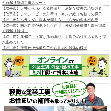
の雨漏り修繕工事スタート
【取手市】天井から床へ滴る雨漏り｜深刻な被害の現場調査
【取手市】テナントビルの外壁コーキング総打ち替えの様子
【取手市】ベランダに雨水が溜まる！まさかの雨水桝内部
【取手市】防水性能が低下した住宅→外壁部分補修と部分塗装
で雨漏り解消！
【取手市】築40年、度重なる雨漏りにお悩みの住宅の原因を突
き止めました！
【取手市】塗装仕上作業終了から足場の解体の様子