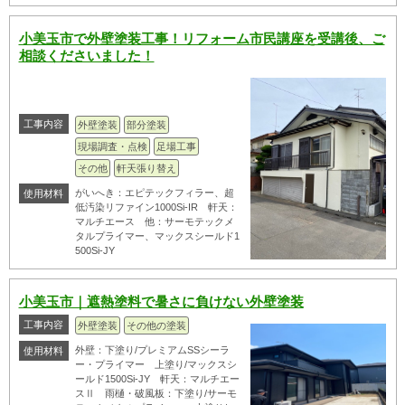
小美玉市で外壁塗装工事！リフォーム市民講座を受講後、ご
相談くださいました！
工事内容
外壁塗装
部分塗装
現場調査・点検
足場工事
その他
軒天張り替え
がいへき：エピテックフィラー、超
使用材料
低汚染リファイン1000Si-IR 軒天：
マルチエース 他：サーモテックメ
タルプライマー、マックスシールド1
500Si-JY
小美玉市｜遮熱塗料で暑さに負けない外壁塗装
工事内容
外壁塗装
その他の塗装
外壁：下塗り/プレミアムSSシーラ
使用材料
ー・プライマー 上塗り/マックスシ
ールド1500Si-JY 軒天：マルチエー
スⅡ 雨樋・破風板：下塗り/サーモ