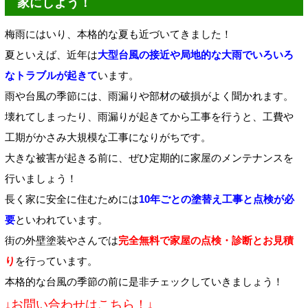
家にしよう！
梅雨にはいり、本格的な夏も近づいてきました！
夏といえば、近年は
大型台風の接近や局地的な大雨でいろいろ
なトラブルが起きて
います。
雨や台風の季節には、雨漏りや部材の破損がよく聞かれます。
壊れてしまったり、雨漏りが起きてから工事を行うと、工費や
工期がかさみ大規模な工事になりがちです。
大きな被害が起きる前に、ぜひ定期的に家屋のメンテナンスを
行いましょう！
長く家に安全に住むためには
10年ごとの塗替え工事と点検が必
要
といわれています。
街の外壁塗装やさんでは
完全無料で家屋の点検・診断とお見積
り
を行っています。
本格的な台風の季節の前に是非チェックしていきましょう！
↓お問い合わせはこちら！↓