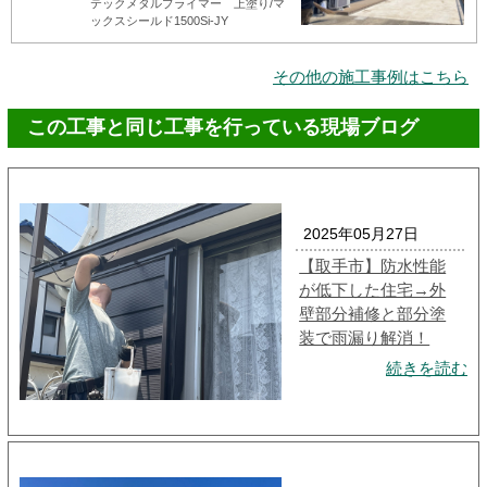
テックメタルプライマー 上塗り/マ
ックスシールド1500Si-JY
その他の施工事例はこちら
この工事と同じ工事を行っている現場ブログ
2025年05月27日
【取手市】防水性能
が低下した住宅→外
壁部分補修と部分塗
装で雨漏り解消！
続きを読む