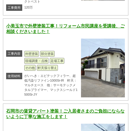
クトベスト
120万
工事費用
小美玉市で外壁塗装工事！リフォーム市民講座を受講後、ご
相談くださいました！
工事内容
外壁塗装
部分塗装
現場調査・点検
足場工事
その他
軒天張り替え
がいへき：エピテックフィラー、超
使用材料
低汚染リファイン1000Si-IR 軒天：
マルチエース 他：サーモテックメ
タルプライマー、マックスシールド1
500Si-JY
石岡市の賃貸アパート塗装！ご入居者さまのご負担にならな
いように丁寧な施工をします！