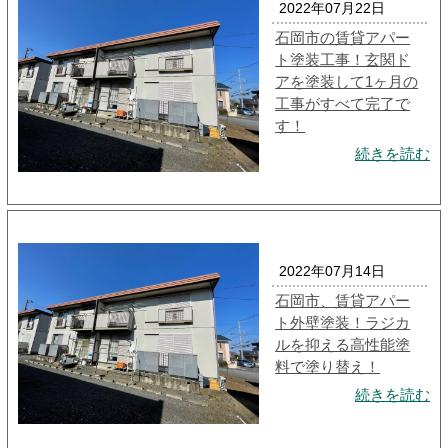
2022年07月22日
石岡市の賃貸アパー
ト塗装工事！玄関ド
アを塗装して1ヶ月の
工事がすべて完了で
す！
続きを読む
2022年07月14日
石岡市、賃貸アパー
ト外壁塗装！ラジカ
ルを抑える高性能塗
料で塗り替え！
続きを読む