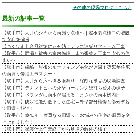
その他の現場ブログはこちら
最新の記事一覧
【取手市】天井のシミから雨漏り点検へ｜屋根裏点検口の増設
で安心を確保
【つくば市】台風対策にも有効！テラス波板リフォーム工事
【取手市】雨漏り被害の室内修繕｜床の張替え工事で安心の住
まいへ
【取手市】続編｜屋根のルーフィング劣化が原因！築50年住宅
の雨漏り修繕工事スタート
【取手市】天井から床へ滴る雨漏り｜深刻な被害の現場調査
【取手市】テナントビルの外壁コーキング総打ち替えの様子
【取手市】ベランダに雨水が溜まる！まさかの雨水桝内部
【取手市】防水性能が低下した住宅→外壁部分補修と部分塗装
で雨漏り解消！
【取手市】築40年、度重なる雨漏りにお悩みの住宅の原因を突
き止めました！
【取手市】塗装仕上作業終了から足場の解体の様子