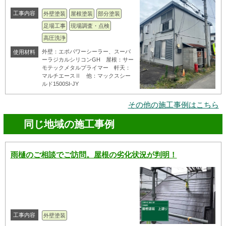
工事内容
外壁塗装
屋根塗装
部分塗装
足場工事
現場調査・点検
高圧洗浄
外壁：エポパワーシーラー、スーパ
使用材料
ーラジカルシリコンGH 屋根：サー
モテックメタルプライマー 軒天：
マルチエースⅡ 他：マックスシー
ルド1500SI-JY
その他の施工事例はこちら
同じ地域の施工事例
雨樋のご相談でご訪問。屋根の劣化状況が判明！
工事内容
外壁塗装