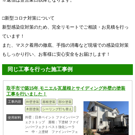
□新型コロナ対策について
新型感染症対策のため、完全リモートでご相談・お見積を行っ
ています！
また、マスク着用の徹底、手指の消毒など現場での感染症対策
もしっかり行い、お客様に安心安全をお届けします！
同じ工事を行った施工事例
取手市で築15年 モニエル瓦屋根とサイディング外壁の塗装
工事を行いました！
工事内容
外壁塗装
屋根塗装
部分塗装
木部塗装
シーリング打ち替え
外壁：日本ペイント ファインパーフ
使用材料
ェクトトップ 屋根：下塗材 ファイ
ンパーフェクトベスト強化シーラ
ー 中・上塗材 ファインパーフェ