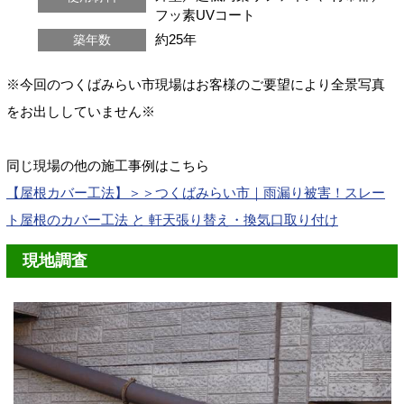
フッ素UVコート
約25年
築年数
※
今回のつくばみらい市現場はお客様のご要望により全景写真
をお出ししていません※
同じ現場の他の施工事例はこちら
【屋根カバー工法】＞＞つくばみらい市｜雨漏り被害！スレー
ト屋根のカバー工法 と 軒天張り替え・換気口取り付け
現地調査