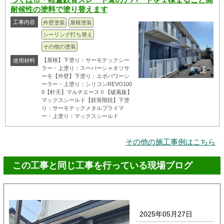
耐候性の塗料で塗り替えます
工事内容
外壁塗装
屋根塗装
シーリング打ち替え
その他の塗装
【屋根】下塗り：サーモテックシー
使用材料
ラー・上塗り：スーパーシャネツサ
ーモ【外壁】下塗り：エポパワーシ
ーラー・上塗り：シリコンREVO100
0【軒天】マルチエースⅡ【破風板】
マックスシールド【鉄骨階段】下塗
り：サーモテックメタルプライマ
ー・上塗り：マックスシールド
その他の施工事例はこちら
この工事と同じ工事を行っている現場ブログ
2025年05月27日