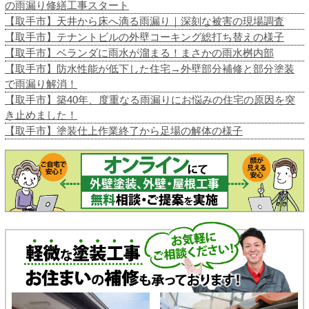
の雨漏り修繕工事スタート
【取手市】天井から床へ滴る雨漏り｜深刻な被害の現場調査
【取手市】テナントビルの外壁コーキング総打ち替えの様子
【取手市】ベランダに雨水が溜まる！まさかの雨水桝内部
【取手市】防水性能が低下した住宅→外壁部分補修と部分塗装
で雨漏り解消！
【取手市】築40年、度重なる雨漏りにお悩みの住宅の原因を突
き止めました！
【取手市】塗装仕上作業終了から足場の解体の様子