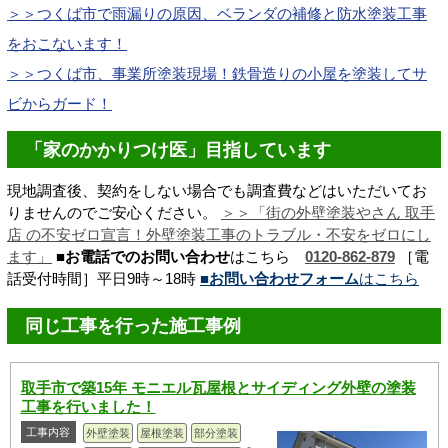
＞＞つくば市で雨漏りの原因、ベランダの補修と防水塗装工事
をおこないます！
＞＞つくば市、事業所塗装現場！鉄骨造りの小屋を塗装してサ
ビからガード！
「家のかかりつけ医」目指しています
現地調査後、契約をしない場合でも調査費などはいただいてお
りませんのでご安心ください。
＞＞「街の外壁塗装やさん 取手
店 の不安ゼロ宣言！
外壁塗装工事のトラブル・不安をゼロにし
ます
」
■お電話でのお問い合わせ
はこちら
0120-862-879
［電
話受付時間］平日9時～18時
■お問い合わせフォーム
はこちら
同じ工事を行った施工事例
取手市で築15年 モニエル瓦屋根とサイディング外壁の塗装
工事を行いました！
工事内容
外壁塗装
屋根塗装
部分塗装