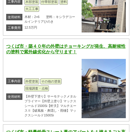
工事内容
木部塗装
付帯部塗装
塗料
大工工事
木材：2×6 塗料：キシラデコー
使用材料
ルインテリアひのき
12.5万円
工事費用
つくば市・築４０年の外壁はチョーキングが発生、高耐候性
の塗料で紫外線劣化から守ります！
工事内容
外壁塗装
その他の塗装
現場調査・点検
【外壁下塗り】サーモテックメタル
使用材料
プライマー【外壁上塗り】マックス
シールド1500Si【軒天】マルチエー
スⅡ【破風板・鼻隠し・雨樋】マッ
クスシールド1500Si
つくば市・軽量鉄骨スレート葺のアパートを１棟まるごと高