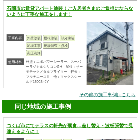
石岡市の賃貸アパート塗装！ご入居者さまのご負担にならな
いように丁寧な施工をします！
工事内容
外壁塗装
屋根塗装
部分塗装
足場工事
現場調査・点検
高圧洗浄
外壁：エポパワーシーラー、スーパ
使用材料
ーラジカルシリコンGH 屋根：サー
モテックメタルプライマー 軒天：
マルチエースⅡ 他：マックスシー
ルド1500SI-JY
その他の施工事例はこちら
同じ地域の施工事例
つくば市にてテラスの軒先が腐食…差し替え・波板張替で見
違えるように！