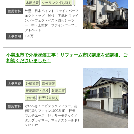
木部塗装
シーリング打ち替え
外壁：日本ペイント ファインパーフ
使用材料
ェクトトップ 屋根：下塗材 ファイ
ンパーフェクトベスト強化シーラ
ー 中・上塗材 ファインパーフェ
クトベスト
120万
工事費用
小美玉市で外壁塗装工事！リフォーム市民講座を受講後、ご
相談くださいました！
工事内容
外壁塗装
部分塗装
現場調査・点検
足場工事
その他
軒天張り替え
がいへき：エピテックフィラー、超
使用材料
低汚染リファイン1000Si-IR 軒天：
マルチエース 他：サーモテックメ
タルプライマー、マックスシールド1
500Si-JY