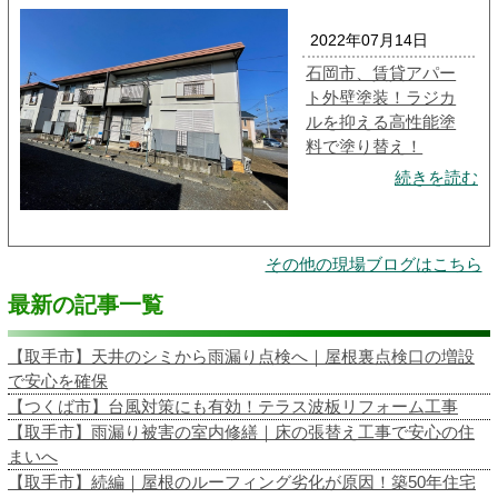
2022年07月14日
石岡市、賃貸アパー
ト外壁塗装！ラジカ
ルを抑える高性能塗
料で塗り替え！
続きを読む
その他の現場ブログはこちら
最新の記事一覧
【取手市】天井のシミから雨漏り点検へ｜屋根裏点検口の増設
で安心を確保
【つくば市】台風対策にも有効！テラス波板リフォーム工事
【取手市】雨漏り被害の室内修繕｜床の張替え工事で安心の住
まいへ
【取手市】続編｜屋根のルーフィング劣化が原因！築50年住宅