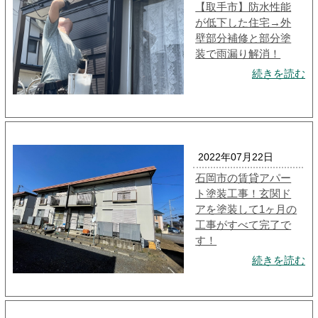
【取手市】防水性能
が低下した住宅→外
壁部分補修と部分塗
装で雨漏り解消！
続きを読む
2022年07月22日
石岡市の賃貸アパー
ト塗装工事！玄関ド
アを塗装して1ヶ月の
工事がすべて完了で
す！
続きを読む