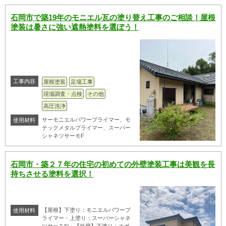
石岡市で築19年のモニエル瓦の塗り替え工事のご相談！屋根
塗装は暑さに強い遮熱塗料を選ぼう！
工事内容
屋根塗装
足場工事
現場調査・点検
その他
高圧洗浄
サーモニエルパワープライマー、モ
使用材料
テックメタルプライマー、スーパー
シャネツサーモF
石岡市・築２７年の住宅の初めての外壁塗装工事は美観を長
持ちさせる塗料を選択！
【屋根】下塗り：モニエルパワープ
使用材料
ライマー・上塗り：スーパーシャネ
ツサーモSi・【外壁】下塗り：エポ