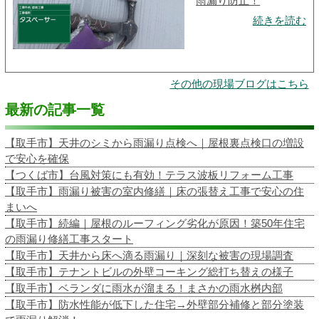
雨漏り防止！
続きを読む
その他の現場ブログはこちら
最新の記事一覧
【取手市】天井のシミから雨漏り点検へ｜屋根裏点検口の増設
で安心を確保
【つくば市】台風対策にも有効！テラス波板リフォーム工事
【取手市】雨漏り被害の室内修繕｜床の張替え工事で安心の住
まいへ
【取手市】続編｜屋根のルーフィング劣化が原因！築50年住宅
の雨漏り修繕工事スタート
【取手市】天井から床へ滴る雨漏り｜深刻な被害の現場調査
【取手市】テナントビルの外壁コーキング総打ち替えの様子
【取手市】ベランダに雨水が溜まる！まさかの雨水桝内部
【取手市】防水性能が低下した住宅→外壁部分補修と部分塗装