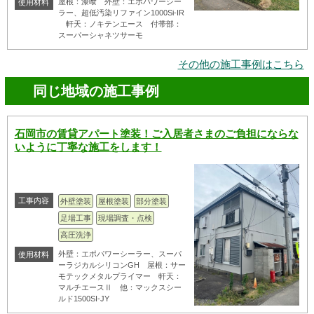
屋根：漆喰 外壁：エポパワーシー
使用材料
ラー、超低汚染リファイン1000Si-IR
軒天：ノキテンエース 付帯部：
スーパーシャネツサーモ
その他の施工事例はこちら
同じ地域の施工事例
石岡市の賃貸アパート塗装！ご入居者さまのご負担にならな
いように丁寧な施工をします！
工事内容
外壁塗装
屋根塗装
部分塗装
足場工事
現場調査・点検
高圧洗浄
外壁：エポパワーシーラー、スーパ
使用材料
ーラジカルシリコンGH 屋根：サー
モテックメタルプライマー 軒天：
マルチエースⅡ 他：マックスシー
ルド1500SI-JY