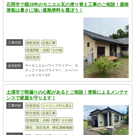
石岡市で築19年のモニエル瓦の塗り替え工事のご相談！屋根
塗装は暑さに強い遮熱塗料を選ぼう！
工事内容
屋根塗装
足場工事
現場調査・点検
その他
高圧洗浄
サーモニエルパワープライマー、モ
使用材料
テックメタルプライマー、スーパー
シャネツサーモF
土浦市で雨漏りの心配があるとご相談！塗装によるメンテナ
ンスで家屋を守ります！
工事内容
外壁塗装
シーリング打ち替え
部分塗装
足場工事
現場調査・点検
塗料
その他
養生、高圧洗浄、棟瓦漆喰補修