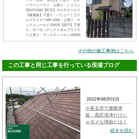
パワーシーラー・上塗り：シリコン
REVO1000【軒天】マルチエースⅡ
【破風板】下塗り：バリューミラク
ルプライマーMP-1000・上塗り：マ
ックスシールド1500Si【雨戸】下塗
り：サーモっテックメタルプライマ
ー上塗り：マックスシールド1500Si
その他の施工事例はこちら
この工事と同じ工事を行っている現場ブログ
2022年08月01日
小美玉市で屋根塗
装。高圧洗浄だけじ
ゃダメな理由とは！
続きを読む