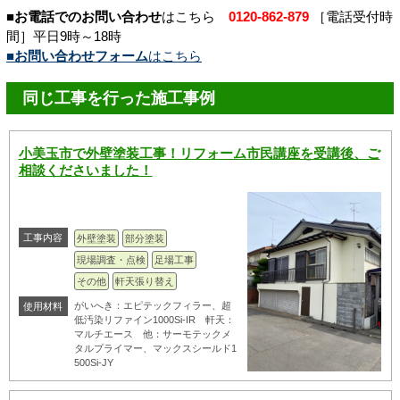
■お電話でのお問い合わせ
はこちら
0120-862-879
［電話受付時
間］平日9時～18時
■お問い合わせフォーム
はこちら
同じ工事を行った施工事例
小美玉市で外壁塗装工事！リフォーム市民講座を受講後、ご
相談くださいました！
工事内容
外壁塗装
部分塗装
現場調査・点検
足場工事
その他
軒天張り替え
がいへき：エピテックフィラー、超
使用材料
低汚染リファイン1000Si-IR 軒天：
マルチエース 他：サーモテックメ
タルプライマー、マックスシールド1
500Si-JY