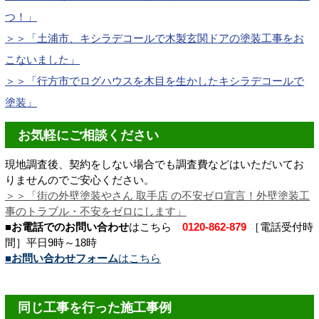
つ！
」
＞＞「土浦市、キシラデコールで木製玄関ドアの塗装工事をお
こないました」
＞＞「行方市でログハウスを木目を生かしたキシラデコールで
塗装」
お気軽にご相談ください
現地調査後、契約をしない場合でも調査費などはいただいてお
りませんのでご安心ください。
＞＞「街の外壁塗装やさん 取手店 の不安ゼロ宣言！外壁塗装工
事のトラブル・不安をゼロにします」
■お電話でのお問い合わせ
はこちら
0120-862-879
［電話受付時
間］平日9時～18時
■お問い合わせフォーム
はこちら
同じ工事を行った施工事例