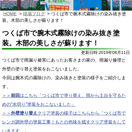
HOME
現場ブログ
つくば市で腕木式霧除けの染み抜き塗
装。木部の美しさが蘇ります！
つくば市で腕木式霧除けの染み抜き塗
装。木部の美しさが蘇ります！
更新日時:2019年08月11日
つくば市で雨漏り被害にあったお客さまの家の、雨漏り修理と
外壁の塗り替え塗装をおこないました。
今回は腕木式の霧除けの、染み抜きと塗装の様子をご紹介しま
す。
＞＞
前回
はこちら「
つくば市で塗り替え、雨から土台を守るた
めの”水切り”塗装を
おこないました」
＞＞
外壁塗り替え
クリア塗装の様子はこちらから「つくば市で
レンガ調外壁の塗装工事！もとの色味を残すクリア塗装をして
いきます。」