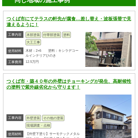
つくば市にてテラスの軒先が腐食…差し替え・波板張替で見
違えるように！
工事内容
木部塗装
付帯部塗装
塗料
大工工事
木材：2×6 塗料：キシラデコー
使用材料
ルインテリアひのき
12.5万円
工事費用
つくば市・築４０年の外壁はチョーキングが発生、高耐候性
の塗料で紫外線劣化から守ります！
工事内容
外壁塗装
その他の塗装
現場調査・点検
【外壁下塗り】サーモテックメタル
使用材料