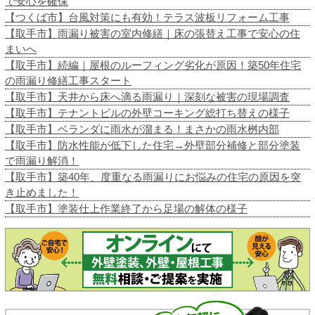
で安心を確保
【つくば市】台風対策にも有効！テラス波板リフォーム工事
【取手市】雨漏り被害の室内修繕｜床の張替え工事で安心の住
まいへ
【取手市】続編｜屋根のルーフィング劣化が原因！築50年住宅
の雨漏り修繕工事スタート
【取手市】天井から床へ滴る雨漏り｜深刻な被害の現場調査
【取手市】テナントビルの外壁コーキング総打ち替えの様子
【取手市】ベランダに雨水が溜まる！まさかの雨水桝内部
【取手市】防水性能が低下した住宅→外壁部分補修と部分塗装
で雨漏り解消！
【取手市】築40年、度重なる雨漏りにお悩みの住宅の原因を突
き止めました！
【取手市】塗装仕上作業終了から足場の解体の様子