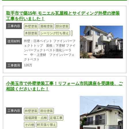
取手市で築15年 モニエル瓦屋根とサイディング外壁の塗装
工事を行いました！
工事内容
外壁塗装
屋根塗装
部分塗装
木部塗装
シーリング打ち替え
外壁：日本ペイント ファインパーフ
使用材料
ェクトトップ 屋根：下塗材 ファイ
ンパーフェクトベスト強化シーラ
ー 中・上塗材 ファインパーフェ
クトベスト
120万
工事費用
小美玉市で外壁塗装工事！リフォーム市民講座を受講後、ご
相談くださいました！
工事内容
外壁塗装
部分塗装
現場調査・点検
足場工事
その他
軒天張り替え