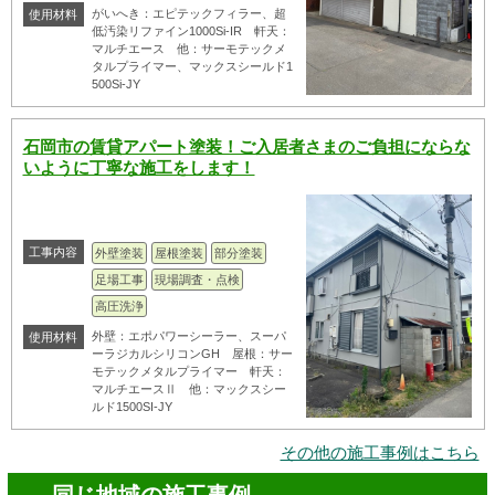
がいへき：エピテックフィラー、超
使用材料
低汚染リファイン1000Si-IR 軒天：
マルチエース 他：サーモテックメ
タルプライマー、マックスシールド1
500Si-JY
石岡市の賃貸アパート塗装！ご入居者さまのご負担にならな
いように丁寧な施工をします！
工事内容
外壁塗装
屋根塗装
部分塗装
足場工事
現場調査・点検
高圧洗浄
外壁：エポパワーシーラー、スーパ
使用材料
ーラジカルシリコンGH 屋根：サー
モテックメタルプライマー 軒天：
マルチエースⅡ 他：マックスシー
ルド1500SI-JY
その他の施工事例はこちら
同じ地域の施工事例