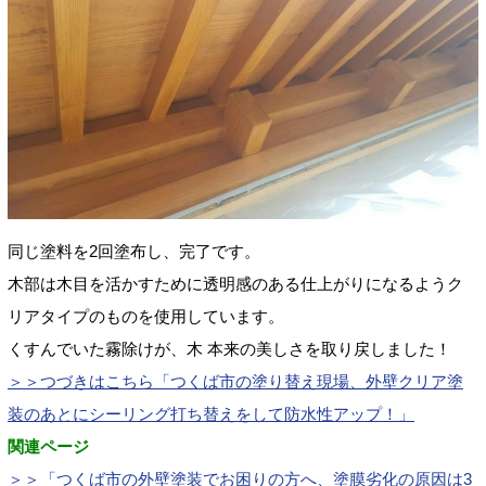
同じ塗料を2回塗布し、完了です。
木部は木目を活かすために透明感のある仕上がりになるようク
リアタイプのものを使用しています。
くすんでいた霧除けが、木 本来の美しさを取り戻しました！
＞＞つづきはこちら「
つくば市の塗り替え現場、外壁クリア塗
装のあとにシーリング打ち替えをして防水性アップ！
」
関連ページ
＞＞「
つくば市の外壁塗装でお困りの方へ、塗膜劣化の原因は3