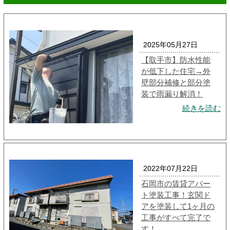
2025年05月27日
【取手市】防水性能
が低下した住宅→外
壁部分補修と部分塗
装で雨漏り解消！
続きを読む
2022年07月22日
石岡市の賃貸アパー
ト塗装工事！玄関ド
アを塗装して1ヶ月の
工事がすべて完了で
す！