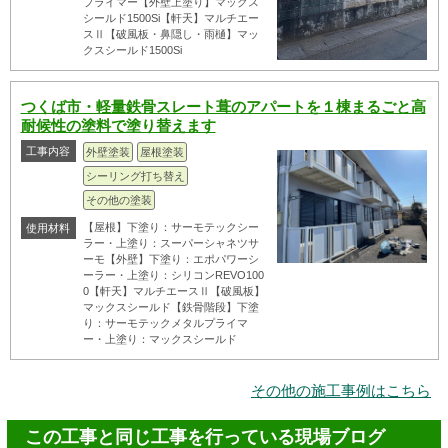
プライマー【外壁上塗り】マックス
シールド1500Si【軒天】マルチエー
スⅡ【破風板・鼻隠し・雨樋】マッ
クスシールド1500Si
つくば市・軽量鉄骨スレート葺のアパートを１棟まるごと高
耐候性の塗料で塗り替えます
工事内容
外壁塗装
屋根塗装
シーリング打ち替え
その他の塗装
【屋根】下塗り：サーモテックシー
使用材料
ラー・上塗り：スーパーシャネツサ
ーモ【外壁】下塗り：エポパワーシ
ーラー・上塗り：シリコンREVO100
0【軒天】マルチエースⅡ【破風板】
マックスシールド【鉄骨階段】下塗
り：サーモテックメタルプライマ
ー・上塗り：マックスシールド
その他の施工事例はこちら
この工事と同じ工事を行っている現場ブログ