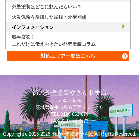
外壁塗装はどこに頼んだらいい？
火災保険を活用した屋根・外壁補修
インフォメーション
取手店発！
これだけは伝えおきたい外壁塗装コラム
対応エリア一覧はこちら
街の外壁塗装やさん取手店
〒302-0005
茨城県取手市東６丁目７２−２０
TEL:0120-862-879
FAX:0297-74-6773
Copy right c 2016-2026 街の外壁塗装やさん All Rights Reserved.
質問してね！