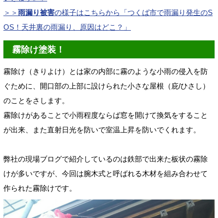
＞＞
雨漏り被害
の様子はこちらから「つくば市で雨漏り発生のS
OS！天井裏の雨漏り、原因はどこ？」
霧除け塗装！
霧除け（きりよけ）とは家の内部に霧のような小雨の侵入を防
ぐために、開口部の上部に設けられた小さな屋根（庇/ひさし）
のことをさします。
霧除けがあることで小雨程度ならば窓を開けて換気をすること
が出来、また直射日光を防いで室温上昇を防いでくれます。
弊社の現場ブログで紹介しているのは鉄部で出来た板状の霧除
けが多いですが、今回は腕木式と呼ばれる木材を組み合わせて
作られた霧除けです。