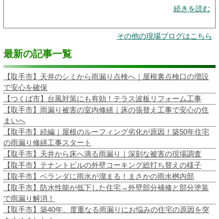
続きを読む
その他の現場ブログはこちら
最新の記事一覧
【取手市】天井のシミから雨漏り点検へ｜屋根裏点検口の増設
で安心を確保
【つくば市】台風対策にも有効！テラス波板リフォーム工事
【取手市】雨漏り被害の室内修繕｜床の張替え工事で安心の住
まいへ
【取手市】続編｜屋根のルーフィング劣化が原因！築50年住宅
の雨漏り修繕工事スタート
【取手市】天井から床へ滴る雨漏り｜深刻な被害の現場調査
【取手市】テナントビルの外壁コーキング総打ち替えの様子
【取手市】ベランダに雨水が溜まる！まさかの雨水桝内部
【取手市】防水性能が低下した住宅→外壁部分補修と部分塗装
で雨漏り解消！
【取手市】築40年、度重なる雨漏りにお悩みの住宅の原因を突