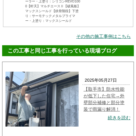
ーラー・上塗り：シリコンREVO100
0【軒天】マルチエースⅡ【破風板】
マックスシールド【鉄骨階段】下塗
り：サーモテックメタルプライマ
ー・上塗り：マックスシールド
その他の施工事例はこちら
この工事と同じ工事を行っている現場ブログ
2025年05月27日
【取手市】防水性能
が低下した住宅→外
壁部分補修と部分塗
装で雨漏り解消！
続きを読む