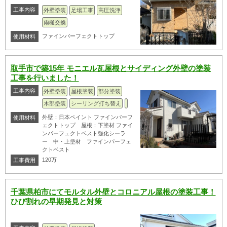
工事内容
外壁塗装
足場工事
高圧洗浄
雨樋交換
ファインパーフェクトトップ
使用材料
取手市で築15年 モニエル瓦屋根とサイディング外壁の塗装
工事を行いました！
工事内容
外壁塗装
屋根塗装
部分塗装
木部塗装
シーリング打ち替え
外壁：日本ペイント ファインパーフ
使用材料
ェクトトップ 屋根：下塗材 ファイ
ンパーフェクトベスト強化シーラ
ー 中・上塗材 ファインパーフェ
クトベスト
120万
工事費用
千葉県柏市にてモルタル外壁とコロニアル屋根の塗装工事！
ひび割れの早期発見と対策