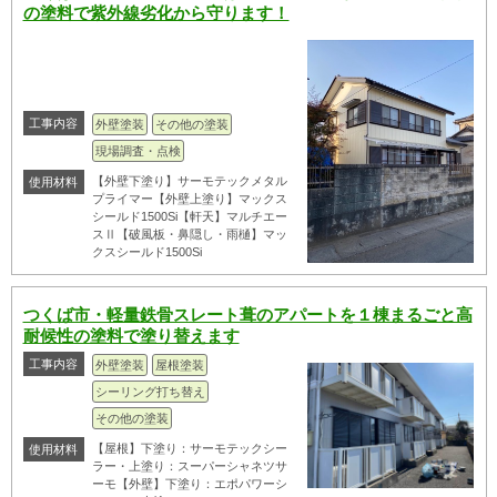
の塗料で紫外線劣化から守ります！
工事内容
外壁塗装
その他の塗装
現場調査・点検
【外壁下塗り】サーモテックメタル
使用材料
プライマー【外壁上塗り】マックス
シールド1500Si【軒天】マルチエー
スⅡ【破風板・鼻隠し・雨樋】マッ
クスシールド1500Si
つくば市・軽量鉄骨スレート葺のアパートを１棟まるごと高
耐候性の塗料で塗り替えます
工事内容
外壁塗装
屋根塗装
シーリング打ち替え
その他の塗装
【屋根】下塗り：サーモテックシー
使用材料
ラー・上塗り：スーパーシャネツサ
ーモ【外壁】下塗り：エポパワーシ