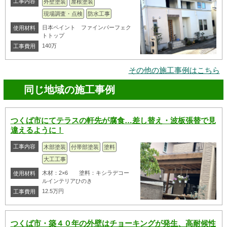
工事内容
外壁塗装
屋根塗装
現場調査・点検
防水工事
日本ペイント ファインパーフェク
使用材料
トトップ
140万
工事費用
その他の施工事例はこちら
同じ地域の施工事例
つくば市にてテラスの軒先が腐食…差し替え・波板張替で見
違えるように！
工事内容
木部塗装
付帯部塗装
塗料
大工工事
木材：2×6 塗料：キシラデコー
使用材料
ルインテリアひのき
12.5万円
工事費用
つくば市・築４０年の外壁はチョーキングが発生、高耐候性