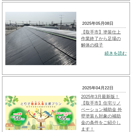
2025年05月08日
【取手市】塗装仕上
作業終了から足場の
解体の様子
続きを読む
2025年04月22日
2025年3月最新版！
【取手市】住宅リノ
ベーション補助金 外
壁塗装も対象の補助
金の条件をご紹介し
ます！