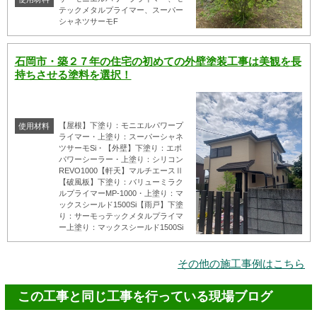
テックメタルプライマー、スーパー
シャネツサーモF
石岡市・築２７年の住宅の初めての外壁塗装工事は美観を長
持ちさせる塗料を選択！
【屋根】下塗り：モニエルパワープ
使用材料
ライマー・上塗り：スーパーシャネ
ツサーモSi・【外壁】下塗り：エポ
パワーシーラー・上塗り：シリコン
REVO1000【軒天】マルチエースⅡ
【破風板】下塗り：バリューミラク
ルプライマーMP-1000・上塗り：マ
ックスシールド1500Si【雨戸】下塗
り：サーモっテックメタルプライマ
ー上塗り：マックスシールド1500Si
その他の施工事例はこちら
この工事と同じ工事を行っている現場ブログ