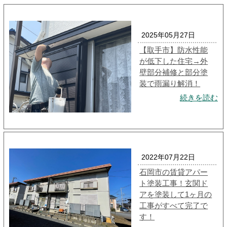
2025年05月27日
【取手市】防水性能
が低下した住宅→外
壁部分補修と部分塗
装で雨漏り解消！
続きを読む
2022年07月22日
石岡市の賃貸アパー
ト塗装工事！玄関ド
アを塗装して1ヶ月の
工事がすべて完了で
す！