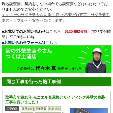
現地調査後、契約をしない場合でも調査費などはいただいてお
りませんのでご安心ください。
＞＞「街の外壁塗装やさん 取手店 の不安ゼロ宣言！外壁塗装工
事のトラブル・不安をゼロにします」
■お電話でのお問い合わせ
はこちら
0120-862-879
［電話受付時
間］平日9時～18時
■お問い合わせフォーム
はこちら
同じ工事を行った施工事例
取手市で築15年 モニエル瓦屋根とサイディング外壁の塗装
工事を行いました！
工事内容
外壁塗装
屋根塗装
部分塗装