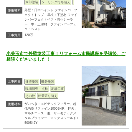
木部塗装
シーリング打ち替え
外壁：日本ペイント ファインパーフ
使用材料
ェクトトップ 屋根：下塗材 ファイ
ンパーフェクトベスト強化シーラ
ー 中・上塗材 ファインパーフェ
クトベスト
120万
工事費用
小美玉市で外壁塗装工事！リフォーム市民講座を受講後、ご
相談くださいました！
工事内容
外壁塗装
部分塗装
現場調査・点検
足場工事
その他
軒天張り替え
がいへき：エピテックフィラー、超
使用材料
低汚染リファイン1000Si-IR 軒天：
マルチエース 他：サーモテックメ
タルプライマー、マックスシールド1
500Si-JY