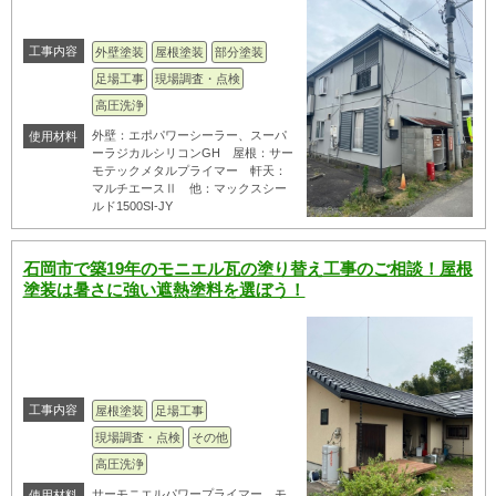
工事内容
外壁塗装
屋根塗装
部分塗装
足場工事
現場調査・点検
高圧洗浄
外壁：エポパワーシーラー、スーパ
使用材料
ーラジカルシリコンGH 屋根：サー
モテックメタルプライマー 軒天：
マルチエースⅡ 他：マックスシー
ルド1500SI-JY
石岡市で築19年のモニエル瓦の塗り替え工事のご相談！屋根
塗装は暑さに強い遮熱塗料を選ぼう！
工事内容
屋根塗装
足場工事
現場調査・点検
その他
高圧洗浄
サーモニエルパワープライマー、モ
使用材料