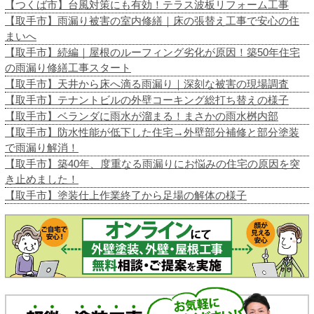
【つくば市】台風対策にも有効！テラス波板リフォーム工事
【取手市】雨漏り被害の室内修繕｜床の張替え工事で安心の住
まいへ
【取手市】続編｜屋根のルーフィング劣化が原因！築50年住宅
の雨漏り修繕工事スタート
【取手市】天井から床へ滴る雨漏り｜深刻な被害の現場調査
【取手市】テナントビルの外壁コーキング総打ち替えの様子
【取手市】ベランダに雨水が溜まる！まさかの雨水桝内部
【取手市】防水性能が低下した住宅→外壁部分補修と部分塗装
で雨漏り解消！
【取手市】築40年、度重なる雨漏りにお悩みの住宅の原因を突
き止めました！
【取手市】塗装仕上作業終了から足場の解体の様子