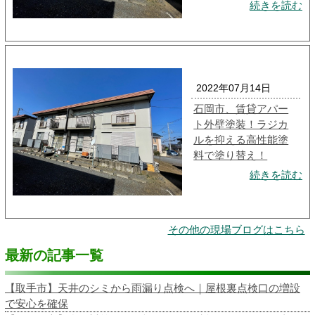
続きを読む
2022年07月14日
石岡市、賃貸アパー
ト外壁塗装！ラジカ
ルを抑える高性能塗
料で塗り替え！
続きを読む
その他の現場ブログはこちら
最新の記事一覧
【取手市】天井のシミから雨漏り点検へ｜屋根裏点検口の増設
で安心を確保