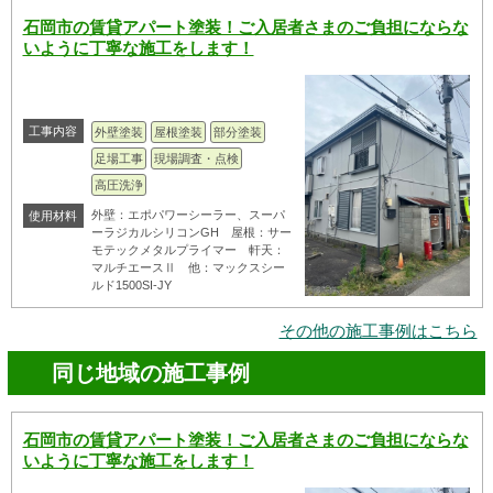
石岡市の賃貸アパート塗装！ご入居者さまのご負担にならな
いように丁寧な施工をします！
工事内容
外壁塗装
屋根塗装
部分塗装
足場工事
現場調査・点検
高圧洗浄
外壁：エポパワーシーラー、スーパ
使用材料
ーラジカルシリコンGH 屋根：サー
モテックメタルプライマー 軒天：
マルチエースⅡ 他：マックスシー
ルド1500SI-JY
その他の施工事例はこちら
同じ地域の施工事例
石岡市の賃貸アパート塗装！ご入居者さまのご負担にならな
いように丁寧な施工をします！