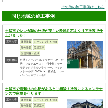
その他の施工事例はこちら
同じ地域の施工事例
土浦市でレンガ調の外壁が美しい欧風住宅をクリア塗装で仕
上げました！
工事内容
外壁塗装
シーリング打ち替え
部分塗装
足場工事
現場調査・点検
外壁：スーパーSDクリヤーF-JY 軒
使用材料
天：マルチエースⅡ 付帯部：サー
モテックメタルプライマー、マック
スシールド1500Si-JY 棟板金：スー
パーシャネツサーモF
土浦市で雨漏りの心配があるとご相談！塗装によるメンテナ
ンスで家屋を守ります！
工事内容
外壁塗装
シーリング打ち替え
部分塗装
足場工事