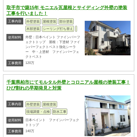
取手市で築15年 モニエル瓦屋根とサイディング外壁の塗装
工事を行いました！
工事内容
外壁塗装
屋根塗装
部分塗装
木部塗装
シーリング打ち替え
外壁：日本ペイント ファインパーフ
使用材料
ェクトトップ 屋根：下塗材 ファイ
ンパーフェクトベスト強化シーラ
ー 中・上塗材 ファインパーフェ
クトベスト
120万
工事費用
千葉県柏市にてモルタル外壁とコロニアル屋根の塗装工事！
ひび割れの早期発見と対策
工事内容
外壁塗装
屋根塗装
現場調査・点検
防水工事
日本ペイント ファインパーフェク
使用材料
トトップ
140万
工事費用