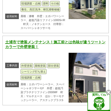
現場調査・点検
塗料
その他
養生、高圧洗浄、棟瓦漆喰補修
屋根：漆喰 外壁：エポパワーシー
使用材料
ラー、超低汚染リファイン1000Si-IR
軒天：ノキテンエース 付帯部：
スーパーシャネツサーモ
土浦市で塗装メンテナンス！施工前とは色味が違うツートン
カラーで外壁塗装！
工事内容
外壁塗装
屋根塗装
部分塗装
シーリング打ち替え
現場調査・点検
屋根：エポパワーシーラー、スーパ
使用材料
ーシャネツサーモF 外壁：超低汚
染プラチナリファイン2000MF 軒
質問してね！
天：マルチエース ほか：サーモテ
ックシーラー、アステックプラスS