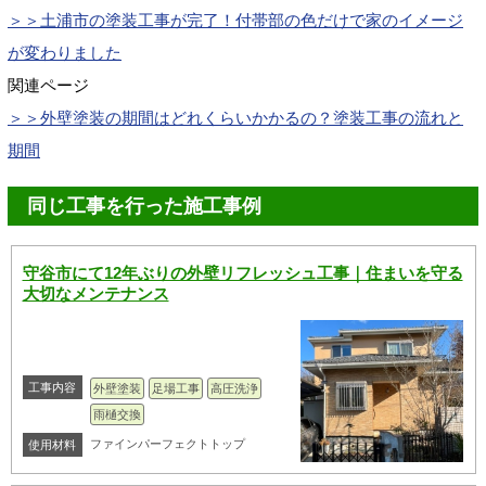
＞＞土浦市の塗装工事が完了！付帯部の色だけで家のイメージ
が変わりました
関連ページ
＞＞
外壁塗装の期間はどれくらいかかるの？塗装工事の流れと
期間
同じ工事を行った施工事例
守谷市にて12年ぶりの外壁リフレッシュ工事｜住まいを守る
大切なメンテナンス
工事内容
外壁塗装
足場工事
高圧洗浄
雨樋交換
ファインパーフェクトトップ
使用材料